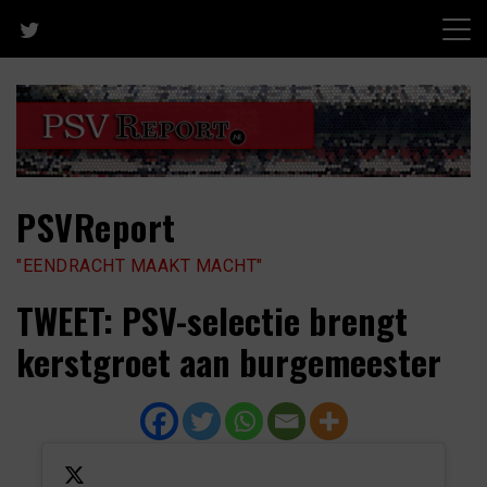
Skip
to
content
PSVReport
"EENDRACHT MAAKT MACHT"
TWEET: PSV-selectie brengt
kerstgroet aan burgemeester