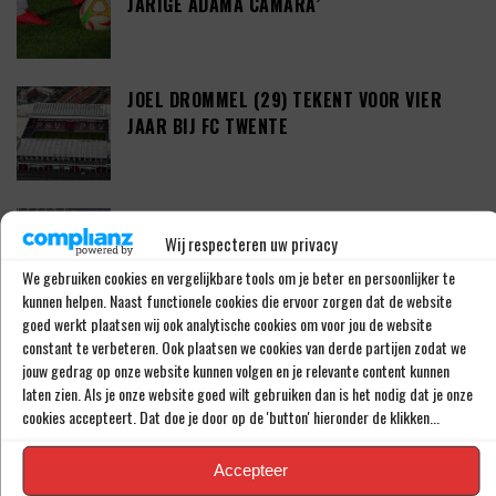
JARIGE ADAMA CAMARA’
JOEL DROMMEL (29) TEKENT VOOR VIER
JAAR BIJ FC TWENTE
‘COUHAIB DRIOUECH ZOU EEN PRIMA
Wij respecteren uw privacy
SPELER ZIJN VOOR FEYENOORD’
We gebruiken cookies en vergelijkbare tools om je beter en persoonlijker te
kunnen helpen. Naast functionele cookies die ervoor zorgen dat de website
goed werkt plaatsen wij ook analytische cookies om voor jou de website
PETER BOSZ OVER ONTWIKKELINGEN BIJ
constant te verbeteren. Ook plaatsen we cookies van derde partijen zodat we
AJAX: ‘LIG BIBBEREND IN BED’
jouw gedrag op onze website kunnen volgen en je relevante content kunnen
laten zien. Als je onze website goed wilt gebruiken dan is het nodig dat je onze
cookies accepteert. Dat doe je door op de 'button' hieronder de klikken...
‘KODAI SANO DEZE ZOMER DAN TOCH VAN
Accepteer
NEC NAAR PSV’