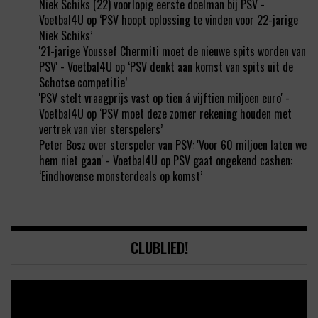
Niek Schiks (22) voorlopig eerste doelman bij PSV -
Voetbal4U
op
‘PSV hoopt oplossing te vinden voor 22-jarige
Niek Schiks’
'21-jarige Youssef Chermiti moet de nieuwe spits worden van
PSV' - Voetbal4U
op
‘PSV denkt aan komst van spits uit de
Schotse competitie’
'PSV stelt vraagprijs vast op tien á vijftien miljoen euro' -
Voetbal4U
op
‘PSV moet deze zomer rekening houden met
vertrek van vier sterspelers’
Peter Bosz over sterspeler van PSV: 'Voor 60 miljoen laten we
hem niet gaan' - Voetbal4U
op
PSV gaat ongekend cashen:
‘Eindhovense monsterdeals op komst’
CLUBLIED!
Video
Player