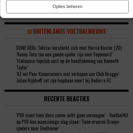
Opties beheren
BUITENLANDS VOETBALNIEUWS
DONE DEAL: Telstar versterkt zich met Harrie Kuster (20)
‘Kenny Tete zou een goede speler zijn voor Feyenoord’
‘Italiaanse topclub aast op de handtekening van Kenneth
Taylor’
‘AZ wil Peer Koopmeiners niet verkopen aan Club Brugge’
Julian Rijkhoff zet zijn loopbaan voort bij Andorra FC
RECENTE REACTIES
'PSV moet hem deze zomer echt gaan vervangen' - Voetbal4U
op
PSV kan waanzinnige slag slaan: ‘Twee ervaren Oranje-
spelers naar Eindhoven’