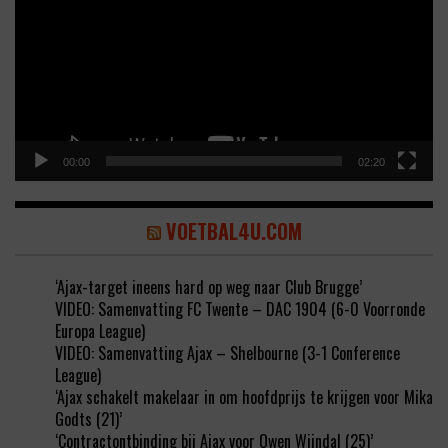
00:00
02:20
VOETBAL4U.COM
‘Ajax-target ineens hard op weg naar Club Brugge’
VIDEO: Samenvatting FC Twente – DAC 1904 (6-0 Voorronde
Europa League)
VIDEO: Samenvatting Ajax – Shelbourne (3-1 Conference
League)
‘Ajax schakelt makelaar in om hoofdprijs te krijgen voor Mika
Godts (21)’
‘Contractontbinding bij Ajax voor Owen Wijndal (25)’