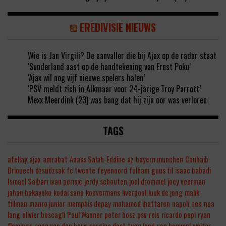
EREDIVISIE NIEUWS
Wie is Jan Virgili? De aanvaller die bij Ajax op de radar staat
‘Sunderland aast op de handtekening van Ernst Poku’
‘Ajax wil nog vijf nieuwe spelers halen’
‘PSV meldt zich in Alkmaar voor 24-jarige Troy Parrott’
Mexx Meerdink (23) was bang dat hij zijn oor was verloren
TAGS
afellay
ajax
amrabat
Anass Salah-Eddine
az
bayern munchen
Couhaib
Driouech
dzsudzsak
fc twente
feyenoord
fulham
guus til
isaac babadi
Ismael Saibari
ivan perisic
jerdy schouten
joel drommel
joey veerman
johan bakayoko
kodai sano
koevermans
liverpool
luuk de jong
malik
tillman
mauro junior
memphis depay
mohamed ihattaren
napoli
nec
noa
lang
olivier boscagli
Paul Wanner
peter bosz
psv
reis
ricardo pepi
ryan
flamingo
sepp van den berg
sergino dest
tygo land
van bommel
walter