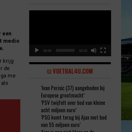
Video
Player
r een
ot medio
e.
00:00
02:20
 krijg
r de
VOETBAL4U.COM
k ga me
 als
‘Ivan Perisic (37) aangeboden bij
Europese grootmacht’
‘PSV twijfelt over bod van kleine
acht miljoen euro’
‘PSG komt terug bij Ajax met bod
van 55 miljoen euro’