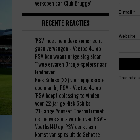
verkopen aan Club Brugge’
E-mail
*
RECENTE REACTIES
Website
'PSV moet hem deze zomer echt
gaan vervangen' - Voetbal4U
op
PSV kan waanzinnige slag slaan:
‘Twee ervaren Oranje-spelers naar
Eindhoven’
This site
Niek Schiks (22) voorlopig eerste
doelman bij PSV - Voetbal4U
op
‘PSV hoopt oplossing te vinden
voor 22-jarige Niek Schiks’
'21-jarige Youssef Chermiti moet
de nieuwe spits worden van PSV' -
Voetbal4U
op
‘PSV denkt aan
komst van spits uit de Schotse