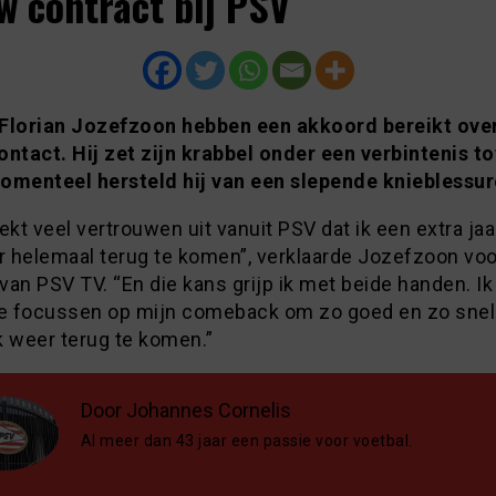
w contract bij PSV
Florian Jozefzoon hebben een akkoord bereikt ove
ontact. Hij zet zijn krabbel onder een verbintenis t
omenteel hersteld hij van een slepende knieblessur
ekt veel vertrouwen uit vanuit PSV dat ik een extra jaar
 helemaal terug te komen”, verklaarde Jozefzoon voo
an PSV TV. “En die kans grijp ik met beide handen. I
ge focussen op mijn comeback om zo goed en zo snel
k weer terug te komen.”
Door Johannes Cornelis
Al meer dan 43 jaar een passie voor voetbal.