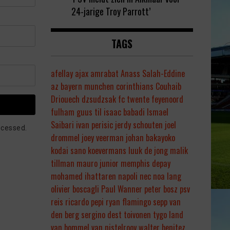
24-jarige Troy Parrott’
TAGS
afellay
ajax
amrabat
Anass Salah-Eddine
az
bayern munchen
corinthians
Couhaib
Driouech
dzsudzsak
fc twente
feyenoord
fulham
guus til
isaac babadi
Ismael
Saibari
ivan perisic
jerdy schouten
joel
ocessed.
drommel
joey veerman
johan bakayoko
kodai sano
koevermans
luuk de jong
malik
tillman
mauro junior
memphis depay
mohamed ihattaren
napoli
nec
noa lang
olivier boscagli
Paul Wanner
peter bosz
psv
reis
ricardo pepi
ryan flamingo
sepp van
den berg
sergino dest
toivonen
tygo land
van bommel
van nistelrooy
walter benitez