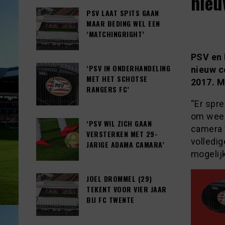
nieu
PSV LAAT SPITS GAAN
MAAR BEDING WEL EEN
‘MATCHINGRIGHT’
PSV en 
‘PSV IN ONDERHANDELING
nieuw c
MET HET SCHOTSE
2017. M
RANGERS FC’
“Er spre
om weer
‘PSV WIL ZICH GAAN
camera v
VERSTERKEN MET 29-
volledi
JARIGE ADAMA CAMARA’
mogelij
JOEL DROMMEL (29)
TEKENT VOOR VIER JAAR
BIJ FC TWENTE