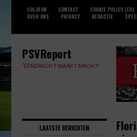
Skip
COLOFON
CONTACT
COOKIE POLICY (EU)
to
OVER ONS
PRIVACY
REDACTIE
SPEE
content
PSVReport
"EENDRACHT MAAKT MACHT"
Flor
LAATSTE BERICHTEN