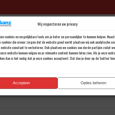
en reactie
Wij respecteren uw privacy
iladres wordt niet gepubliceerd.
Verplichte velden zijn gemarkee
en cookies en vergelijkbare tools om je beter en persoonlijker te kunnen helpen. Naast
e cookies die ervoor zorgen dat de website goed werkt plaatsen wij ook analytische co
e website constant te verbeteren. Ook plaatsen we cookies van derde partijen zodat we
onze website kunnen volgen en je relevante content kunnen laten zien. Als je onze web
iken dan is het nodig dat je onze cookies accepteert. Dat doe je door op de 'button' hi
Accepteer
Opties beheren