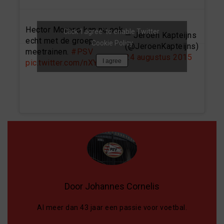
Hector Moreno kan nu ook
Click 'I agree' to enable Twitter
— Jeroen Kapteijns
echt met de groep
Cookie Policy
(@JeroenKapteijns)
meetrainen.
#PSV
24 augustus 2015
I agree
pic.twitter.com/nXYEmIIflo
Door Johannes Cornelis
Al meer dan 43 jaar een passie voor voetbal.