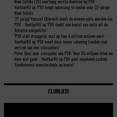
Niek Schiks (22) voorlopig eerste doelman bij PSV -
Voetbal4U
op
‘PSV hoopt oplossing te vinden voor 22-jarige
Niek Schiks’
'21-jarige Youssef Chermiti moet de nieuwe spits worden van
PSV' - Voetbal4U
op
‘PSV denkt aan komst van spits uit de
Schotse competitie’
'PSV stelt vraagprijs vast op tien á vijftien miljoen euro' -
Voetbal4U
op
‘PSV moet deze zomer rekening houden met
vertrek van vier sterspelers’
Peter Bosz over sterspeler van PSV: 'Voor 60 miljoen laten we
hem niet gaan' - Voetbal4U
op
PSV gaat ongekend cashen:
‘Eindhovense monsterdeals op komst’
CLUBLIED!
Video
Player