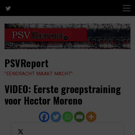
Skip
to
content
PSVReport
"EENDRACHT MAAKT MACHT"
VIDEO: Eerste groepstraining
voor Hector Moreno