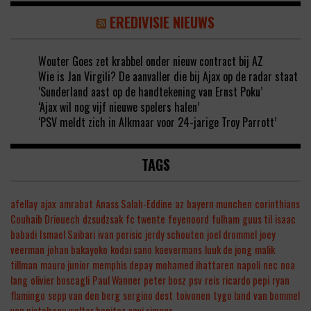
EREDIVISIE NIEUWS
Wouter Goes zet krabbel onder nieuw contract bij AZ
Wie is Jan Virgili? De aanvaller die bij Ajax op de radar staat
‘Sunderland aast op de handtekening van Ernst Poku’
‘Ajax wil nog vijf nieuwe spelers halen’
‘PSV meldt zich in Alkmaar voor 24-jarige Troy Parrott’
TAGS
afellay
ajax
amrabat
Anass Salah-Eddine
az
bayern munchen
corinthians
Couhaib Driouech
dzsudzsak
fc twente
feyenoord
fulham
guus til
isaac
babadi
Ismael Saibari
ivan perisic
jerdy schouten
joel drommel
joey
veerman
johan bakayoko
kodai sano
koevermans
luuk de jong
malik
tillman
mauro junior
memphis depay
mohamed ihattaren
napoli
nec
noa
lang
olivier boscagli
Paul Wanner
peter bosz
psv
reis
ricardo pepi
ryan
flamingo
sepp van den berg
sergino dest
toivonen
tygo land
van bommel
van nistelrooy
walter benitez
xavi simons