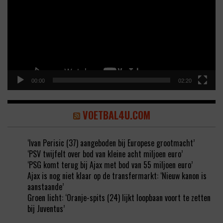
00:00
02:20
VOETBAL4U.COM
‘Ivan Perisic (37) aangeboden bij Europese grootmacht’
‘PSV twijfelt over bod van kleine acht miljoen euro’
‘PSG komt terug bij Ajax met bod van 55 miljoen euro’
Ajax is nog niet klaar op de transfermarkt: ‘Nieuw kanon is
aanstaande’
Groen licht: ‘Oranje-spits (24) lijkt loopbaan voort te zetten
bij Juventus’