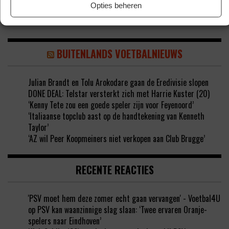
Opties beheren
BUITENLANDS VOETBALNIEUWS
Julian Brandt en Tolu Arokodare gaan de Eredivisie slopen
DONE DEAL: Telstar versterkt zich met Harrie Kuster (20)
‘Kenny Tete zou een goede speler zijn voor Feyenoord’
‘Italiaanse topclub aast op de handtekening van Kenneth
Taylor’
‘AZ wil Peer Koopmeiners niet verkopen aan Club Brugge’
RECENTE REACTIES
'PSV moet hem deze zomer echt gaan vervangen' - Voetbal4U
op
PSV kan waanzinnige slag slaan: ‘Twee ervaren Oranje-
spelers naar Eindhoven’