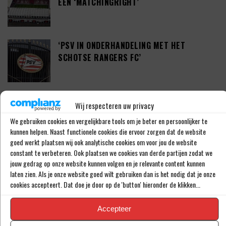
EEN ‘MATCHINGRIGHT’
‘PSV IN ONDERHANDELING MET HET
SCHOTSE RANGERS FC’
‘PSV WIL ZICH GAAN VERSTERKEN MET 29-
Wij respecteren uw privacy
JARIGE ADAMA CAMARA’
We gebruiken cookies en vergelijkbare tools om je beter en persoonlijker te
kunnen helpen. Naast functionele cookies die ervoor zorgen dat de website
goed werkt plaatsen wij ook analytische cookies om voor jou de website
constant te verbeteren. Ook plaatsen we cookies van derde partijen zodat we
JOEL DROMMEL (29) TEKENT VOOR VIER
jouw gedrag op onze website kunnen volgen en je relevante content kunnen
JAAR BIJ FC TWENTE
laten zien. Als je onze website goed wilt gebruiken dan is het nodig dat je onze
cookies accepteert. Dat doe je door op de 'button' hieronder de klikken...
Accepteer
‘COUHAIB DRIOUECH ZOU EEN PRIMA
SPELER ZIJN VOOR FEYENOORD’