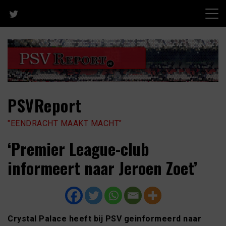
Skip
to
content
PSVReport
"EENDRACHT MAAKT MACHT"
‘Premier League-club
informeert naar Jeroen Zoet’
Crystal Palace heeft bij PSV geinformeerd naar