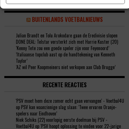
BUITENLANDS VOETBALNIEUWS
Julian Brandt en Tolu Arokodare gaan de Eredivisie slopen
DONE DEAL: Telstar versterkt zich met Harrie Kuster (20)
‘Kenny Tete zou een goede speler zijn voor Feyenoord’
‘Italiaanse topclub aast op de handtekening van Kenneth
Taylor’
‘AZ wil Peer Koopmeiners niet verkopen aan Club Brugge’
RECENTE REACTIES
'PSV moet hem deze zomer echt gaan vervangen' - Voetbal4U
op
PSV kan waanzinnige slag slaan: ‘Twee ervaren Oranje-
spelers naar Eindhoven’
Niek Schiks (22) voorlopig eerste doelman bij PSV -
Voetbal4U
op
‘PSV hoopt oplossing te vinden voor 22-jarige