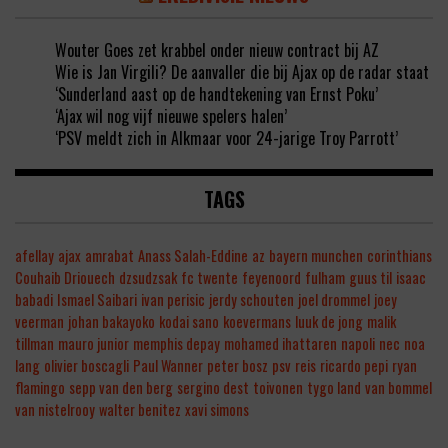
Wouter Goes zet krabbel onder nieuw contract bij AZ
Wie is Jan Virgili? De aanvaller die bij Ajax op de radar staat
‘Sunderland aast op de handtekening van Ernst Poku’
‘Ajax wil nog vijf nieuwe spelers halen’
‘PSV meldt zich in Alkmaar voor 24-jarige Troy Parrott’
TAGS
afellay
ajax
amrabat
Anass Salah-Eddine
az
bayern munchen
corinthians
Couhaib Driouech
dzsudzsak
fc twente
feyenoord
fulham
guus til
isaac
babadi
Ismael Saibari
ivan perisic
jerdy schouten
joel drommel
joey
veerman
johan bakayoko
kodai sano
koevermans
luuk de jong
malik
tillman
mauro junior
memphis depay
mohamed ihattaren
napoli
nec
noa
lang
olivier boscagli
Paul Wanner
peter bosz
psv
reis
ricardo pepi
ryan
flamingo
sepp van den berg
sergino dest
toivonen
tygo land
van bommel
van nistelrooy
walter benitez
xavi simons