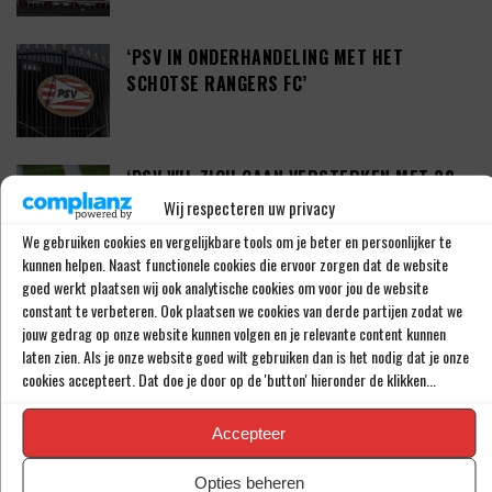
‘PSV IN ONDERHANDELING MET HET
SCHOTSE RANGERS FC’
‘PSV WIL ZICH GAAN VERSTERKEN MET 29-
JARIGE ADAMA CAMARA’
Wij respecteren uw privacy
We gebruiken cookies en vergelijkbare tools om je beter en persoonlijker te
kunnen helpen. Naast functionele cookies die ervoor zorgen dat de website
goed werkt plaatsen wij ook analytische cookies om voor jou de website
JOEL DROMMEL (29) TEKENT VOOR VIER
constant te verbeteren. Ook plaatsen we cookies van derde partijen zodat we
JAAR BIJ FC TWENTE
jouw gedrag op onze website kunnen volgen en je relevante content kunnen
laten zien. Als je onze website goed wilt gebruiken dan is het nodig dat je onze
cookies accepteert. Dat doe je door op de 'button' hieronder de klikken...
‘COUHAIB DRIOUECH ZOU EEN PRIMA
Accepteer
SPELER ZIJN VOOR FEYENOORD’
Opties beheren