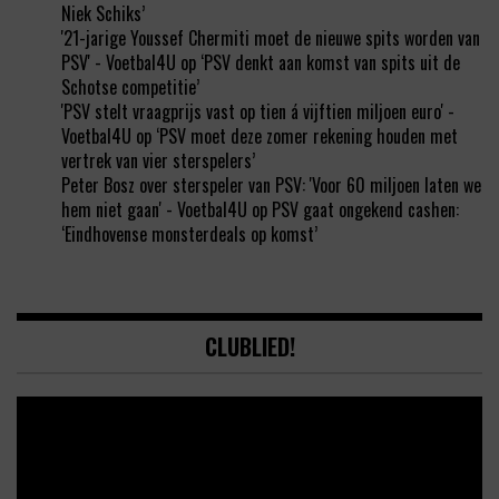
Niek Schiks’
'21-jarige Youssef Chermiti moet de nieuwe spits worden van
PSV' - Voetbal4U
op
‘PSV denkt aan komst van spits uit de
Schotse competitie’
'PSV stelt vraagprijs vast op tien á vijftien miljoen euro' -
Voetbal4U
op
‘PSV moet deze zomer rekening houden met
vertrek van vier sterspelers’
Peter Bosz over sterspeler van PSV: 'Voor 60 miljoen laten we
hem niet gaan' - Voetbal4U
op
PSV gaat ongekend cashen:
‘Eindhovense monsterdeals op komst’
CLUBLIED!
Video
Player