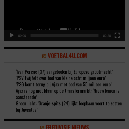
00:00
02:20
VOETBAL4U.COM
‘Ivan Perisic (37) aangeboden bij Europese grootmacht’
‘PSV twijfelt over bod van kleine acht miljoen euro’
‘PSG komt terug bij Ajax met bod van 55 miljoen euro’
Ajax is nog niet klaar op de transfermarkt: ‘Nieuw kanon is
aanstaande’
Groen licht: ‘Oranje-spits (24) lijkt loopbaan voort te zetten
bij Juventus’
EREDIVISIE NIEUWS