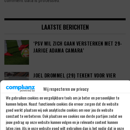
comment data is processed.
LAATSTE BERICHTEN
‘PSV WIL ZICH GAAN VERSTERKEN MET 29-
JARIGE ADAMA CAMARA’
JOEL DROMMEL (29) TEKENT VOOR VIER
JAAR BIJ FC TWENTE
Wij respecteren uw privacy
We gebruiken cookies en vergelijkbare tools om je beter en persoonlijker te
kunnen helpen. Naast functionele cookies die ervoor zorgen dat de website
‘COUHAIB DRIOUECH ZOU EEN PRIMA
goed werkt plaatsen wij ook analytische cookies om voor jou de website
SPELER ZIJN VOOR FEYENOORD’
constant te verbeteren. Ook plaatsen we cookies van derde partijen zodat we
jouw gedrag op onze website kunnen volgen en je relevante content kunnen
laten zien. Als je onze website goed wilt gebruiken dan is het nodig dat je onze