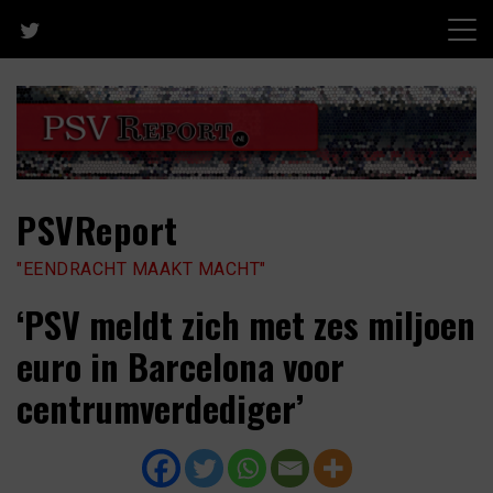
Skip
to
content
PSVReport
"EENDRACHT MAAKT MACHT"
‘PSV meldt zich met zes miljoen
euro in Barcelona voor
centrumverdediger’