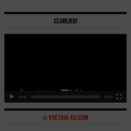
CLUBLIED!
Video
Player
00:00
02:20
VOETBAL4U.COM