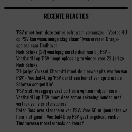
RECENTE REACTIES
'PSV moet hem deze zomer echt gaan vervangen' - Voetbal4U
op
PSV kan waanzinnige slag slaan: ‘Twee ervaren Oranje-
spelers naar Eindhoven’
Niek Schiks (22) voorlopig eerste doelman bij PSV -
Voetbal4U
op
‘PSV hoopt oplossing te vinden voor 22-jarige
Niek Schiks’
'21-jarige Youssef Chermiti moet de nieuwe spits worden van
PSV' - Voetbal4U
op
‘PSV denkt aan komst van spits uit de
Schotse competitie’
'PSV stelt vraagprijs vast op tien á vijftien miljoen euro' -
Voetbal4U
op
‘PSV moet deze zomer rekening houden met
vertrek van vier sterspelers’
Peter Bosz over sterspeler van PSV: 'Voor 60 miljoen laten we
hem niet gaan' - Voetbal4U
op
PSV gaat ongekend cashen:
‘Eindhovense monsterdeals op komst’