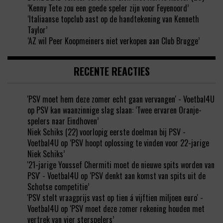
‘Kenny Tete zou een goede speler zijn voor Feyenoord’
‘Italiaanse topclub aast op de handtekening van Kenneth
Taylor’
‘AZ wil Peer Koopmeiners niet verkopen aan Club Brugge’
RECENTE REACTIES
'PSV moet hem deze zomer echt gaan vervangen' - Voetbal4U
op
PSV kan waanzinnige slag slaan: ‘Twee ervaren Oranje-
spelers naar Eindhoven’
Niek Schiks (22) voorlopig eerste doelman bij PSV -
Voetbal4U
op
‘PSV hoopt oplossing te vinden voor 22-jarige
Niek Schiks’
'21-jarige Youssef Chermiti moet de nieuwe spits worden van
PSV' - Voetbal4U
op
‘PSV denkt aan komst van spits uit de
Schotse competitie’
'PSV stelt vraagprijs vast op tien á vijftien miljoen euro' -
Voetbal4U
op
‘PSV moet deze zomer rekening houden met
vertrek van vier sterspelers’