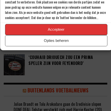
constant te verbeteren. Ook plaatsen we cookies van derde partijen zodat we
‘PSV WIL ZICH GAAN VERSTERKEN MET 29-
jouw gedrag op onze website kunnen volgen en je relevante content kunnen
JARIGE ADAMA CAMARA’
laten zien. Als je onze website goed wilt gebruiken dan is het nodig dat je onze
cookies accepteert. Dat doe je door op de 'button' hieronder de klikken...
JOEL DROMMEL (29) TEKENT VOOR VIER
Accepteer
JAAR BIJ FC TWENTE
Opties beheren
‘COUHAIB DRIOUECH ZOU EEN PRIMA
SPELER ZIJN VOOR FEYENOORD’
BUITENLANDS VOETBALNIEUWS
Julian Brandt en Tolu Arokodare gaan de Eredivisie slopen
DONE DEAL: Telstar versterkt zich met Harrie Kuster (20)