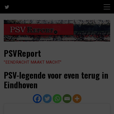
Skip
to
content
PSVReport
"EENDRACHT MAAKT MACHT"
PSV-legende voor even terug in
Eindhoven