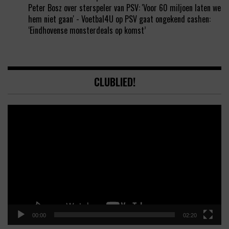
Peter Bosz over sterspeler van PSV: 'Voor 60 miljoen laten we
hem niet gaan' - Voetbal4U
op
PSV gaat ongekend cashen:
‘Eindhovense monsterdeals op komst’
CLUBLIED!
Video
Player
00:00
02:20