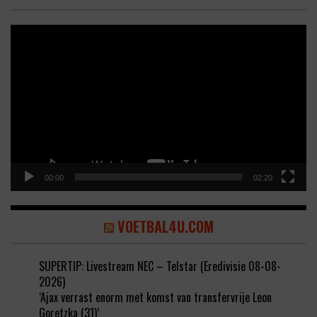
Video
Player
00:00
02:20
VOETBAL4U.COM
SUPERTIP: Livestream NEC – Telstar (Eredivisie 08-08-
2026)
‘Ajax verrast enorm met komst van transfervrije Leon
Goretzka (31)’