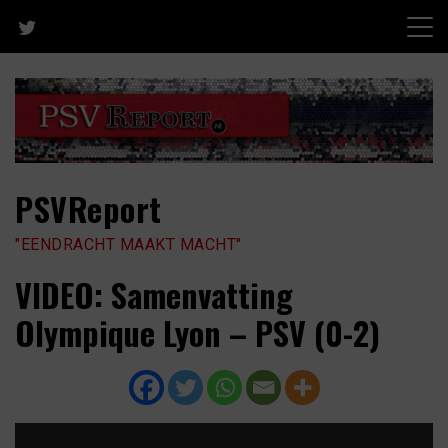
Skip
to
content
PSVReport
"EENDRACHT MAAKT MACHT"
VIDEO: Samenvatting
Olympique Lyon – PSV (0-2)