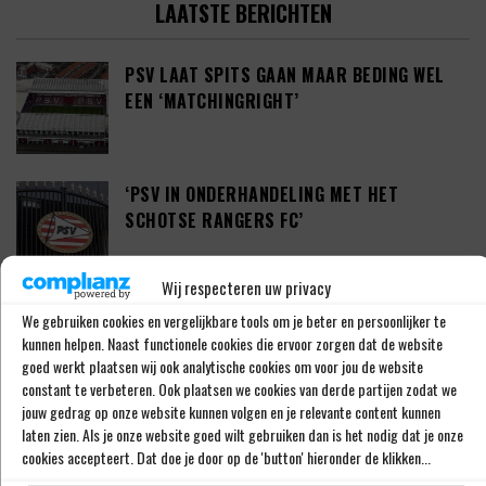
LAATSTE BERICHTEN
PSV LAAT SPITS GAAN MAAR BEDING WEL
EEN ‘MATCHINGRIGHT’
‘PSV IN ONDERHANDELING MET HET
SCHOTSE RANGERS FC’
Wij respecteren uw privacy
‘PSV WIL ZICH GAAN VERSTERKEN MET 29-
We gebruiken cookies en vergelijkbare tools om je beter en persoonlijker te
JARIGE ADAMA CAMARA’
kunnen helpen. Naast functionele cookies die ervoor zorgen dat de website
goed werkt plaatsen wij ook analytische cookies om voor jou de website
constant te verbeteren. Ook plaatsen we cookies van derde partijen zodat we
jouw gedrag op onze website kunnen volgen en je relevante content kunnen
JOEL DROMMEL (29) TEKENT VOOR VIER
laten zien. Als je onze website goed wilt gebruiken dan is het nodig dat je onze
cookies accepteert. Dat doe je door op de 'button' hieronder de klikken...
JAAR BIJ FC TWENTE