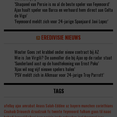
‘Shaqueel van Persie is nu al de beste speler van Feyenoord’
Ajax haalt speler van Barca en verhuurd hem direct aan Celta
de Vigo’
‘Feyenoord meldt zich voor 24-jarige Spanjaard Javi Lopez’
EREDIVISIE NIEUWS
Wouter Goes zet krabbel onder nieuw contract bij AZ
Wie is Jan Virgili? De aanvaller die bij Ajax op de radar staat
‘Sunderland aast op de handtekening van Ernst Poku’
‘Ajax wil nog vijf nieuwe spelers halen’
‘PSV meldt zich in Alkmaar voor 24-jarige Troy Parrott’
TAGS
afellay
ajax
amrabat
Anass Salah-Eddine
az
bayern munchen
corinthians
Couhaib Driouech
dzsudzsak
fc twente
feyenoord
fulham
guus til
isaac