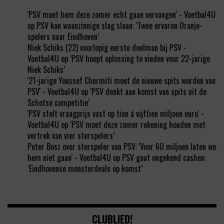
'PSV moet hem deze zomer echt gaan vervangen' - Voetbal4U
op
PSV kan waanzinnige slag slaan: ‘Twee ervaren Oranje-
spelers naar Eindhoven’
Niek Schiks (22) voorlopig eerste doelman bij PSV -
Voetbal4U
op
‘PSV hoopt oplossing te vinden voor 22-jarige
Niek Schiks’
'21-jarige Youssef Chermiti moet de nieuwe spits worden van
PSV' - Voetbal4U
op
‘PSV denkt aan komst van spits uit de
Schotse competitie’
'PSV stelt vraagprijs vast op tien á vijftien miljoen euro' -
Voetbal4U
op
‘PSV moet deze zomer rekening houden met
vertrek van vier sterspelers’
Peter Bosz over sterspeler van PSV: 'Voor 60 miljoen laten we
hem niet gaan' - Voetbal4U
op
PSV gaat ongekend cashen:
‘Eindhovense monsterdeals op komst’
CLUBLIED!