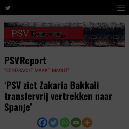
Skip
to
content
PSVReport
"EENDRACHT MAAKT MACHT"
‘PSV ziet Zakaria Bakkali
transfervrij vertrekken naar
Spanje’