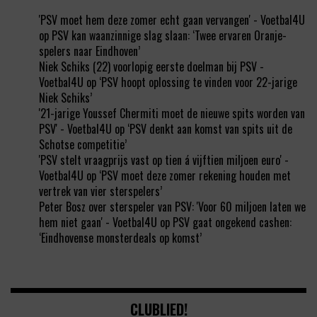
'PSV moet hem deze zomer echt gaan vervangen' - Voetbal4U
op
PSV kan waanzinnige slag slaan: ‘Twee ervaren Oranje-
spelers naar Eindhoven’
Niek Schiks (22) voorlopig eerste doelman bij PSV -
Voetbal4U
op
‘PSV hoopt oplossing te vinden voor 22-jarige
Niek Schiks’
'21-jarige Youssef Chermiti moet de nieuwe spits worden van
PSV' - Voetbal4U
op
‘PSV denkt aan komst van spits uit de
Schotse competitie’
'PSV stelt vraagprijs vast op tien á vijftien miljoen euro' -
Voetbal4U
op
‘PSV moet deze zomer rekening houden met
vertrek van vier sterspelers’
Peter Bosz over sterspeler van PSV: 'Voor 60 miljoen laten we
hem niet gaan' - Voetbal4U
op
PSV gaat ongekend cashen:
‘Eindhovense monsterdeals op komst’
CLUBLIED!