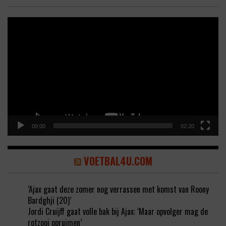
Video
Player
00:00
02:20
VOETBAL4U.COM
‘Ajax gaat deze zomer nog verrassen met komst van Roony
Bardghji (20)’
Jordi Cruijff gaat volle bak bij Ajax: ‘Maar opvolger mag de
rotzooi opruimen’