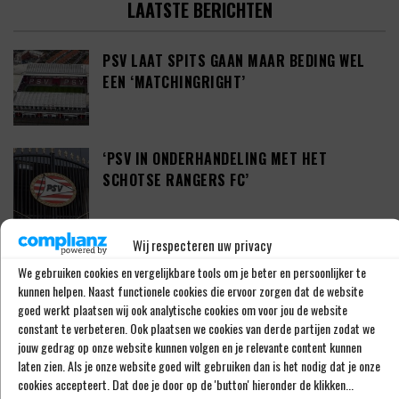
LAATSTE BERICHTEN
PSV LAAT SPITS GAAN MAAR BEDING WEL
EEN ‘MATCHINGRIGHT’
‘PSV IN ONDERHANDELING MET HET
SCHOTSE RANGERS FC’
Wij respecteren uw privacy
‘PSV WIL ZICH GAAN VERSTERKEN MET 29-
We gebruiken cookies en vergelijkbare tools om je beter en persoonlijker te
JARIGE ADAMA CAMARA’
kunnen helpen. Naast functionele cookies die ervoor zorgen dat de website
goed werkt plaatsen wij ook analytische cookies om voor jou de website
constant te verbeteren. Ook plaatsen we cookies van derde partijen zodat we
jouw gedrag op onze website kunnen volgen en je relevante content kunnen
JOEL DROMMEL (29) TEKENT VOOR VIER
laten zien. Als je onze website goed wilt gebruiken dan is het nodig dat je onze
JAAR BIJ FC TWENTE
cookies accepteert. Dat doe je door op de 'button' hieronder de klikken...