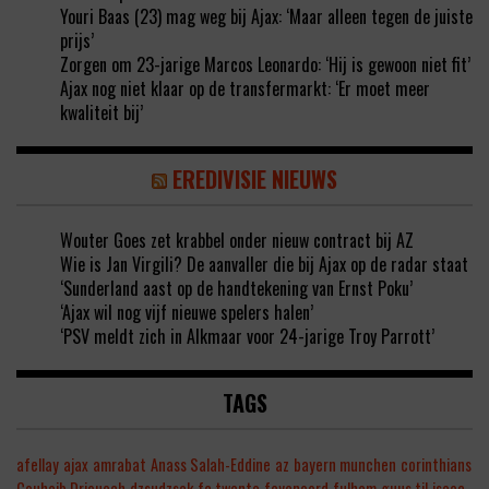
Youri Baas (23) mag weg bij Ajax: ‘Maar alleen tegen de juiste
prijs’
Zorgen om 23-jarige Marcos Leonardo: ‘Hij is gewoon niet fit’
Ajax nog niet klaar op de transfermarkt: ‘Er moet meer
kwaliteit bij’
EREDIVISIE NIEUWS
Wouter Goes zet krabbel onder nieuw contract bij AZ
Wie is Jan Virgili? De aanvaller die bij Ajax op de radar staat
‘Sunderland aast op de handtekening van Ernst Poku’
‘Ajax wil nog vijf nieuwe spelers halen’
‘PSV meldt zich in Alkmaar voor 24-jarige Troy Parrott’
TAGS
afellay
ajax
amrabat
Anass Salah-Eddine
az
bayern munchen
corinthians
Couhaib Driouech
dzsudzsak
fc twente
feyenoord
fulham
guus til
isaac