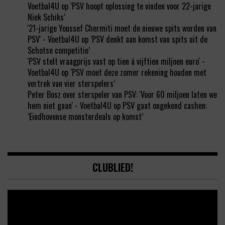
Voetbal4U
op
‘PSV hoopt oplossing te vinden voor 22-jarige
Niek Schiks’
'21-jarige Youssef Chermiti moet de nieuwe spits worden van
PSV' - Voetbal4U
op
‘PSV denkt aan komst van spits uit de
Schotse competitie’
'PSV stelt vraagprijs vast op tien á vijftien miljoen euro' -
Voetbal4U
op
‘PSV moet deze zomer rekening houden met
vertrek van vier sterspelers’
Peter Bosz over sterspeler van PSV: 'Voor 60 miljoen laten we
hem niet gaan' - Voetbal4U
op
PSV gaat ongekend cashen:
‘Eindhovense monsterdeals op komst’
CLUBLIED!
Video
Player