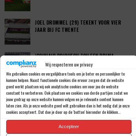
JOEL DROMMEL (29) TEKENT VOOR VIER
JAAR BIJ FC TWENTE
‘COUHAIB DRIOUECH ZOU EEN PRIMA
SPELER ZIJN VOOR FEYENOORD’
Wij respecteren uw privacy
We gebruiken cookies en vergelijkbare tools om je beter en persoonlijker te
kunnen helpen. Naast functionele cookies die ervoor zorgen dat de website
goed werkt plaatsen wij ook analytische cookies om voor jou de website
PETER BOSZ OVER ONTWIKKELINGEN BIJ
constant te verbeteren. Ook plaatsen we cookies van derde partijen zodat we
AJAX: ‘LIG BIBBEREND IN BED’
jouw gedrag op onze website kunnen volgen en je relevante content kunnen
laten zien. Als je onze website goed wilt gebruiken dan is het nodig dat je onze
cookies accepteert. Dat doe je door op de 'button' hieronder de klikken...
‘KODAI SANO DEZE ZOMER DAN TOCH VAN
Accepteer
NEC NAAR PSV’