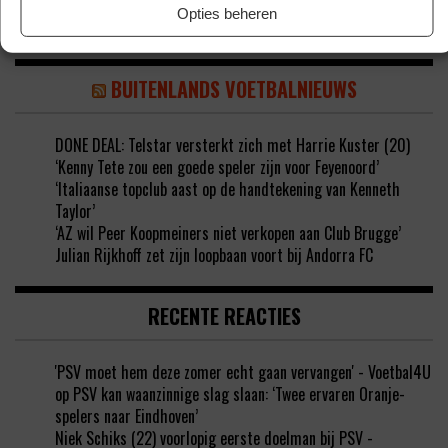
Opties beheren
BUITENLANDS VOETBALNIEUWS
DONE DEAL: Telstar versterkt zich met Harrie Kuster (20)
‘Kenny Tete zou een goede speler zijn voor Feyenoord’
‘Italiaanse topclub aast op de handtekening van Kenneth
Taylor’
‘AZ wil Peer Koopmeiners niet verkopen aan Club Brugge’
Julian Rijkhoff zet zijn loopbaan voort bij Andorra FC
RECENTE REACTIES
'PSV moet hem deze zomer echt gaan vervangen' - Voetbal4U
op
PSV kan waanzinnige slag slaan: ‘Twee ervaren Oranje-
spelers naar Eindhoven’
Niek Schiks (22) voorlopig eerste doelman bij PSV -