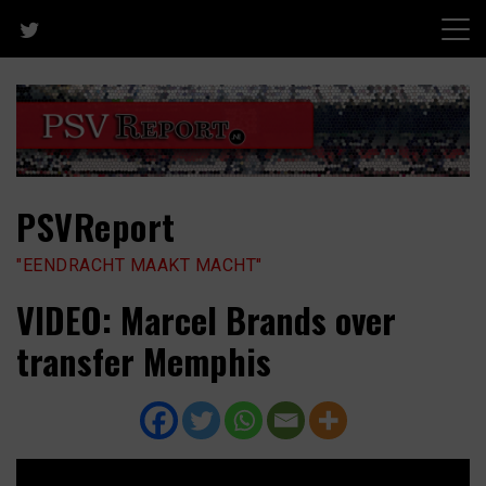
Skip
to
content
PSVReport
"EENDRACHT MAAKT MACHT"
VIDEO: Marcel Brands over
transfer Memphis