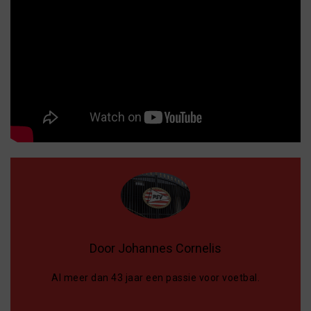
Door Johannes Cornelis
Al meer dan 43 jaar een passie voor voetbal.