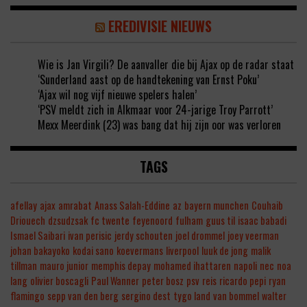
EREDIVISIE NIEUWS
Wie is Jan Virgili? De aanvaller die bij Ajax op de radar staat
‘Sunderland aast op de handtekening van Ernst Poku’
‘Ajax wil nog vijf nieuwe spelers halen’
‘PSV meldt zich in Alkmaar voor 24-jarige Troy Parrott’
Mexx Meerdink (23) was bang dat hij zijn oor was verloren
TAGS
afellay
ajax
amrabat
Anass Salah-Eddine
az
bayern munchen
Couhaib
Driouech
dzsudzsak
fc twente
feyenoord
fulham
guus til
isaac babadi
Ismael Saibari
ivan perisic
jerdy schouten
joel drommel
joey veerman
johan bakayoko
kodai sano
koevermans
liverpool
luuk de jong
malik
tillman
mauro junior
memphis depay
mohamed ihattaren
napoli
nec
noa
lang
olivier boscagli
Paul Wanner
peter bosz
psv
reis
ricardo pepi
ryan
flamingo
sepp van den berg
sergino dest
tygo land
van bommel
walter