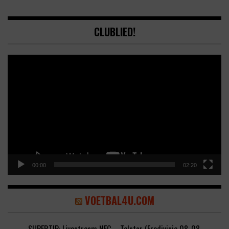
CLUBLIED!
Video
Player
00:00
02:20
VOETBAL4U.COM