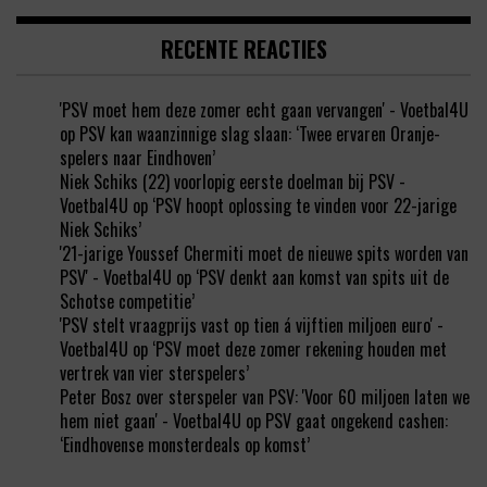
RECENTE REACTIES
'PSV moet hem deze zomer echt gaan vervangen' - Voetbal4U
op
PSV kan waanzinnige slag slaan: ‘Twee ervaren Oranje-
spelers naar Eindhoven’
Niek Schiks (22) voorlopig eerste doelman bij PSV -
Voetbal4U
op
‘PSV hoopt oplossing te vinden voor 22-jarige
Niek Schiks’
'21-jarige Youssef Chermiti moet de nieuwe spits worden van
PSV' - Voetbal4U
op
‘PSV denkt aan komst van spits uit de
Schotse competitie’
'PSV stelt vraagprijs vast op tien á vijftien miljoen euro' -
Voetbal4U
op
‘PSV moet deze zomer rekening houden met
vertrek van vier sterspelers’
Peter Bosz over sterspeler van PSV: 'Voor 60 miljoen laten we
hem niet gaan' - Voetbal4U
op
PSV gaat ongekend cashen:
‘Eindhovense monsterdeals op komst’