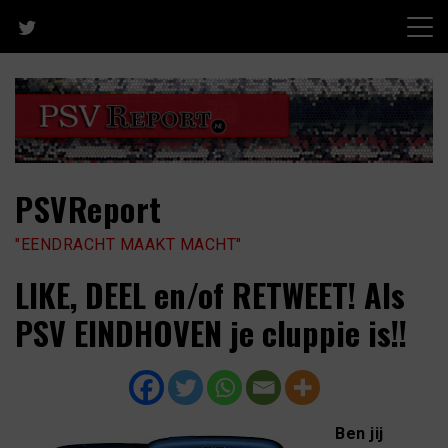
Skip
to
content
PSVReport
"EENDRACHT MAAKT MACHT"
LIKE, DEEL en/of RETWEET! Als
PSV EINDHOVEN je cluppie is!!
Ben jij