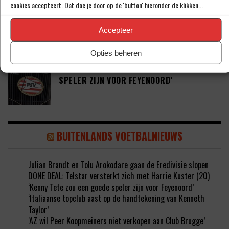
cookies accepteert. Dat doe je door op de 'button' hieronder de klikken...
JOEL DROMMEL (29) TEKENT VOOR VIER
JAAR BIJ FC TWENTE
Accepteer
Opties beheren
‘COUHAIB DRIOUECH ZOU EEN PRIMA
SPELER ZIJN VOOR FEYENOORD’
BUITENLANDS VOETBALNIEUWS
Julian Brandt en Tolu Arokodare gaan de Eredivisie slopen
DONE DEAL: Telstar versterkt zich met Harrie Kuster (20)
‘Kenny Tete zou een goede speler zijn voor Feyenoord’
‘Italiaanse topclub aast op de handtekening van Kenneth
Taylor’
‘AZ wil Peer Koopmeiners niet verkopen aan Club Brugge’