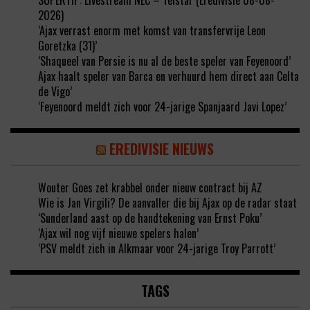
SUPERTIP: Livestream NEC – Telstar (Eredivisie 08-08-
2026)
‘Ajax verrast enorm met komst van transfervrije Leon
Goretzka (31)’
‘Shaqueel van Persie is nu al de beste speler van Feyenoord’
Ajax haalt speler van Barca en verhuurd hem direct aan Celta
de Vigo’
‘Feyenoord meldt zich voor 24-jarige Spanjaard Javi Lopez’
EREDIVISIE NIEUWS
Wouter Goes zet krabbel onder nieuw contract bij AZ
Wie is Jan Virgili? De aanvaller die bij Ajax op de radar staat
‘Sunderland aast op de handtekening van Ernst Poku’
‘Ajax wil nog vijf nieuwe spelers halen’
‘PSV meldt zich in Alkmaar voor 24-jarige Troy Parrott’
TAGS