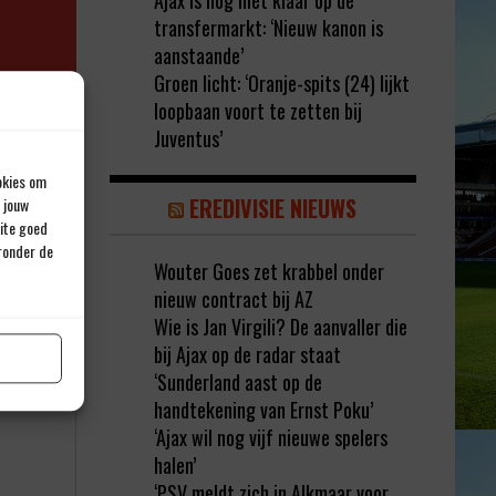
Ajax is nog niet klaar op de
transfermarkt: ‘Nieuw kanon is
aanstaande’
Groen licht: ‘Oranje-spits (24) lijkt
loopbaan voort te zetten bij
Juventus’
okies om
EREDIVISIE NIEUWS
 jouw
site goed
eronder de
rd met
*
Wouter Goes zet krabbel onder
nieuw contract bij AZ
Wie is Jan Virgili? De aanvaller die
bij Ajax op de radar staat
‘Sunderland aast op de
handtekening van Ernst Poku’
‘Ajax wil nog vijf nieuwe spelers
halen’
‘PSV meldt zich in Alkmaar voor