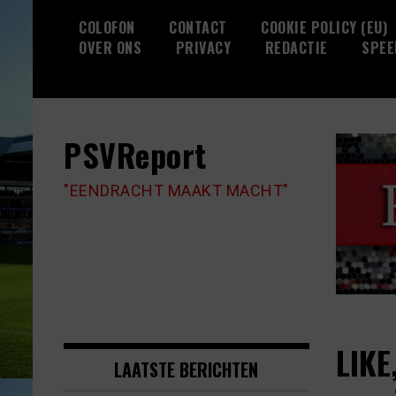
Skip
COLOFON
CONTACT
COOKIE POLICY (EU)
to
OVER ONS
PRIVACY
REDACTIE
SPEE
content
PSVReport
"EENDRACHT MAAKT MACHT"
LIKE
LAATSTE BERICHTEN