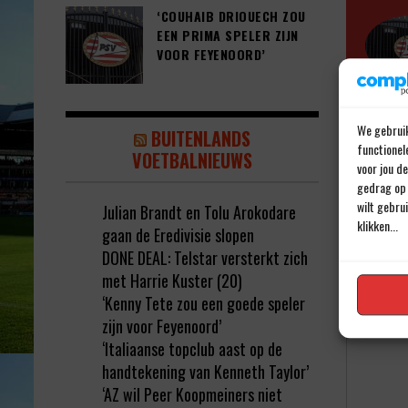
‘COUHAIB DRIOUECH ZOU
EEN PRIMA SPELER ZIJN
VOOR FEYENOORD’
We gebruik
BUITENLANDS
functionel
VOETBALNIEUWS
voor jou d
Geef e
gedrag op 
wilt gebru
Julian Brandt en Tolu Arokodare
Jouw e-ma
klikken...
gaan de Eredivisie slopen
Reactie
*
DONE DEAL: Telstar versterkt zich
met Harrie Kuster (20)
‘Kenny Tete zou een goede speler
zijn voor Feyenoord’
‘Italiaanse topclub aast op de
handtekening van Kenneth Taylor’
‘AZ wil Peer Koopmeiners niet