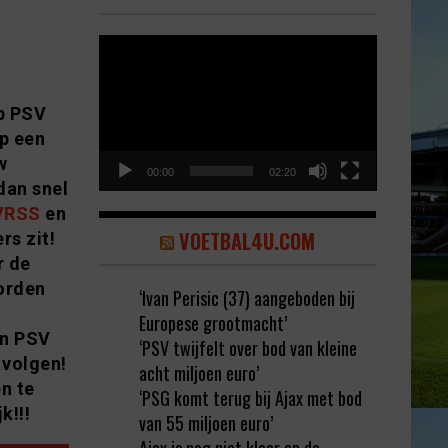
Video
Player
op PSV
op een
w
00:00
02:20
dan snel
VRSS
en
VOETBAL4U.COM
rs zit!
r de
orden
‘Ivan Perisic (37) aangeboden bij
-
Europese grootmacht’
an PSV
‘PSV twijfelt over bod van kleine
 volgen!
acht miljoen euro’
n te
‘PSG komt terug bij Ajax met bod
k!!!
van 55 miljoen euro’