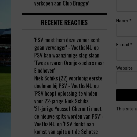
verkopen aan Club Brugge’
RECENTE REACTIES
Naam
*
'PSV moet hem deze zomer echt
E-mail
*
gaan vervangen' - Voetbal4U
op
PSV kan waanzinnige slag slaan:
‘Twee ervaren Oranje-spelers naar
Website
Eindhoven’
Niek Schiks (22) voorlopig eerste
doelman bij PSV - Voetbal4U
op
‘PSV hoopt oplossing te vinden
voor 22-jarige Niek Schiks’
'21-jarige Youssef Chermiti moet
This site
de nieuwe spits worden van PSV' -
Voetbal4U
op
‘PSV denkt aan
komst van spits uit de Schotse