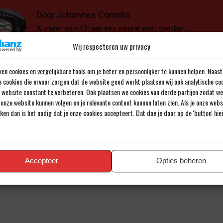
Door Johannes Cornelis
Al meer dan 43 jaar een passie voor voetbal.
Wij respecteren uw privacy
en cookies en vergelijkbare tools om je beter en persoonlijker te kunnen helpen. Naast
e cookies die ervoor zorgen dat de website goed werkt plaatsen wij ook analytische co
e website constant te verbeteren. Ook plaatsen we cookies van derde partijen zodat we
en reactie
onze website kunnen volgen en je relevante content kunnen laten zien. Als je onze web
iken dan is het nodig dat je onze cookies accepteert. Dat doe je door op de 'button' hi
iladres wordt niet gepubliceerd.
Verplichte velden zijn gemarkee
Accepteer
Opties beheren