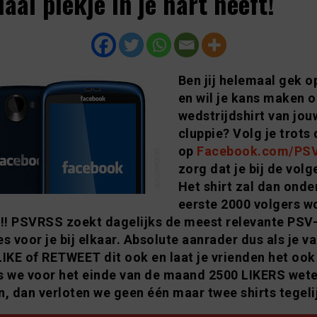
iaal plekje in je hart heeft!
Ben jij helemaal gek 
en wil je kans maken 
wedstrijdshirt van jou
cluppie? Volg je trots 
op
Facebook.com/PS
zorg dat je bij de volge
Het shirt zal dan onde
eerste 2000 volgers w
!!! PSVRSS zoekt dagelijks de meest relevante PSV
es voor je bij elkaar. Absolute aanrader dus als je v
LIKE of RETWEET dit ook en laat je vrienden het ook
s we voor het einde van de maand 2500 LIKERS wete
n, dan verloten we geen één maar twee shirts tegelij