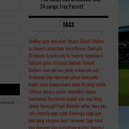
24-jarige Troy Parrott’
TAGS
afellay
ajax
amrabat
Anass Salah-Eddine
az
bayern munchen
corinthians
Couhaib
Driouech
dzsudzsak
fc twente
feyenoord
fulham
guus til
isaac babadi
Ismael
Saibari
ivan perisic
jerdy schouten
joel
drommel
joey veerman
johan bakayoko
kodai sano
koevermans
luuk de jong
malik
tillman
mauro junior
memphis depay
mohamed ihattaren
napoli
nec
noa lang
ocessed.
olivier boscagli
Paul Wanner
peter bosz
psv
reis
ricardo pepi
ryan flamingo
sepp van
den berg
sergino dest
toivonen
tygo land
van bommel
van nistelrooy
walter benitez