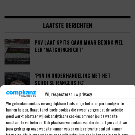
LAATSTE BERICHTEN
PSV LAAT SPITS GAAN MAAR BEDING WEL
EEN ‘MATCHINGRIGHT’
‘PSV IN ONDERHANDELING MET HET
SCHOTSE RANGERS FC’
Wij respecteren uw privacy
We gebruiken cookies en vergelijkbare tools om je beter en persoonlijker te
‘PSV WIL ZICH GAAN VERSTERKEN MET 29-
kunnen helpen. Naast functionele cookies die ervoor zorgen dat de website
JARIGE ADAMA CAMARA’
goed werkt plaatsen wij ook analytische cookies om voor jou de website
constant te verbeteren. Ook plaatsen we cookies van derde partijen zodat we
jouw gedrag op onze website kunnen volgen en je relevante content kunnen
laten zien. Als je onze website goed wilt gebruiken dan is het nodig dat je onze