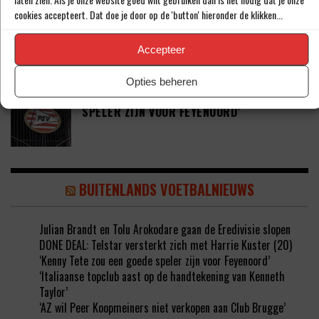
cookies accepteert. Dat doe je door op de 'button' hieronder de klikken...
JOEL DROMMEL (29) TEKENT VOOR VIER
JAAR BIJ FC TWENTE
Accepteer
Opties beheren
‘COUHAIB DRIOUECH ZOU EEN PRIMA
SPELER ZIJN VOOR FEYENOORD’
BUITENLANDS VOETBALNIEUWS
Julian Brandt en Tolu Arokodare gaan de Eredivisie slopen
DONE DEAL: Telstar versterkt zich met Harrie Kuster (20)
‘Kenny Tete zou een goede speler zijn voor Feyenoord’
‘Italiaanse topclub aast op de handtekening van Kenneth
Taylor’
‘AZ wil Peer Koopmeiners niet verkopen aan Club Brugge’