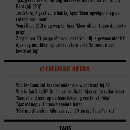
‘Ajax gaat deze zomer nog verrassen met komst van Roony
Bardghji (20)’
Jordi Cruijff gaat volle bak bij Ajax: ‘Maar opvolger mag de
rotzooi opruimen’
Youri Baas (23) mag weg bij Ajax: ‘Maar alleen tegen de juiste
prijs’
Zorgen om 23-jarige Marcos Leonardo: ‘Hij is gewoon niet fit’
Ajax nog niet klaar op de transfermarkt: ‘Er moet meer
kwaliteit bij’
EREDIVISIE NIEUWS
Wouter Goes zet krabbel onder nieuw contract bij AZ
Wie is Jan Virgili? De aanvaller die bij Ajax op de radar staat
‘Sunderland aast op de handtekening van Ernst Poku’
‘Ajax wil nog vijf nieuwe spelers halen’
‘PSV meldt zich in Alkmaar voor 24-jarige Troy Parrott’
TAGS