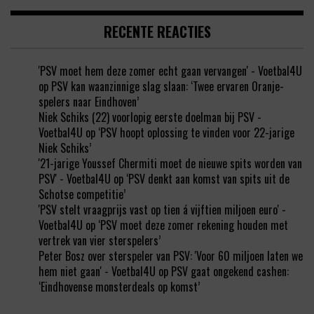
RECENTE REACTIES
'PSV moet hem deze zomer echt gaan vervangen' - Voetbal4U
op
PSV kan waanzinnige slag slaan: ‘Twee ervaren Oranje-
spelers naar Eindhoven’
Niek Schiks (22) voorlopig eerste doelman bij PSV -
Voetbal4U
op
‘PSV hoopt oplossing te vinden voor 22-jarige
Niek Schiks’
'21-jarige Youssef Chermiti moet de nieuwe spits worden van
PSV' - Voetbal4U
op
‘PSV denkt aan komst van spits uit de
Schotse competitie’
'PSV stelt vraagprijs vast op tien á vijftien miljoen euro' -
Voetbal4U
op
‘PSV moet deze zomer rekening houden met
vertrek van vier sterspelers’
Peter Bosz over sterspeler van PSV: 'Voor 60 miljoen laten we
hem niet gaan' - Voetbal4U
op
PSV gaat ongekend cashen:
‘Eindhovense monsterdeals op komst’