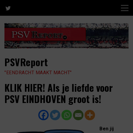
Skip
to
content
PSVReport
"EENDRACHT MAAKT MACHT"
KLIK HIER! Als je liefde voor
PSV EINDHOVEN groot is!
Ben jij