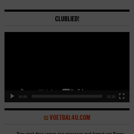
CLUBLIED!
Video
Player
00:00
02:20
VOETBAL4U.COM