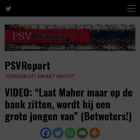
Skip
to
content
PSVReport
"EENDRACHT MAAKT MACHT"
VIDEO: “Laat Maher maar op de
bank zitten, wordt hij een
grote jongen van” (Betweters!)