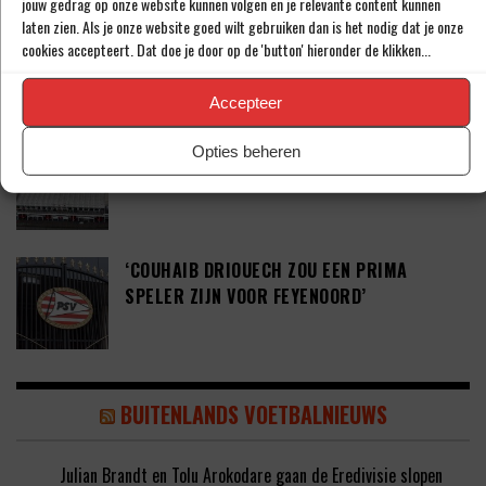
jouw gedrag op onze website kunnen volgen en je relevante content kunnen
laten zien. Als je onze website goed wilt gebruiken dan is het nodig dat je onze
‘PSV WIL ZICH GAAN VERSTERKEN MET 29-
cookies accepteert. Dat doe je door op de 'button' hieronder de klikken...
JARIGE ADAMA CAMARA’
Accepteer
JOEL DROMMEL (29) TEKENT VOOR VIER
Opties beheren
JAAR BIJ FC TWENTE
‘COUHAIB DRIOUECH ZOU EEN PRIMA
SPELER ZIJN VOOR FEYENOORD’
BUITENLANDS VOETBALNIEUWS
Julian Brandt en Tolu Arokodare gaan de Eredivisie slopen