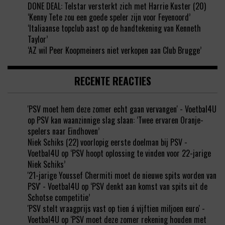
DONE DEAL: Telstar versterkt zich met Harrie Kuster (20)
‘Kenny Tete zou een goede speler zijn voor Feyenoord’
‘Italiaanse topclub aast op de handtekening van Kenneth
Taylor’
‘AZ wil Peer Koopmeiners niet verkopen aan Club Brugge’
RECENTE REACTIES
'PSV moet hem deze zomer echt gaan vervangen' - Voetbal4U
op
PSV kan waanzinnige slag slaan: ‘Twee ervaren Oranje-
spelers naar Eindhoven’
Niek Schiks (22) voorlopig eerste doelman bij PSV -
Voetbal4U
op
‘PSV hoopt oplossing te vinden voor 22-jarige
Niek Schiks’
'21-jarige Youssef Chermiti moet de nieuwe spits worden van
PSV' - Voetbal4U
op
‘PSV denkt aan komst van spits uit de
Schotse competitie’
'PSV stelt vraagprijs vast op tien á vijftien miljoen euro' -
Voetbal4U
op
‘PSV moet deze zomer rekening houden met