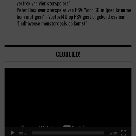
vertrek van vier sterspelers’
Peter Bosz over sterspeler van PSV: 'Voor 60 miljoen laten we
hem niet gaan' - Voetbal4U
op
PSV gaat ongekend cashen:
‘Eindhovense monsterdeals op komst’
CLUBLIED!
Video
Player
00:00
02:20