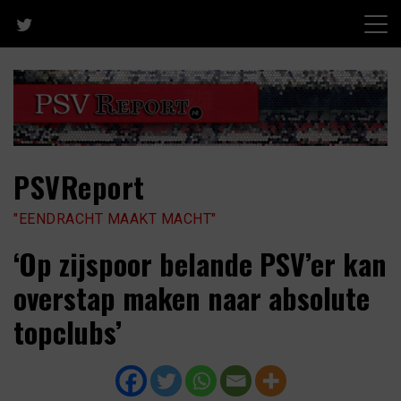
Skip
to
content
PSVReport
"EENDRACHT MAAKT MACHT"
‘Op zijspoor belande PSV’er kan
overstap maken naar absolute
topclubs’