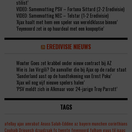
stilist’
VIDEO: Samenvatting PSV – Fortuna Sittard (2-2 Eredivisie)
VIDEO: Samenvatting NEC – Telstar (1-2 Eredivisie)
‘Ajax haalt met hem een speler van wereldklasse binnen’
‘Feyenoord zet in op huurdeal met een koopoptie’
EREDIVISIE NIEUWS
Wouter Goes zet krabbel onder nieuw contract bij AZ
Wie is Jan Virgili? De aanvaller die bij Ajax op de radar staat
‘Sunderland aast op de handtekening van Ernst Poku’
‘Ajax wil nog vijf nieuwe spelers halen’
‘PSV meldt zich in Alkmaar voor 24-jarige Troy Parrott’
TAGS
afellay
ajax
amrabat
Anass Salah-Eddine
az
bayern munchen
corinthians
Couhaib Driouech
dzsudzsak
fc twente
feyenoord
fulham
guus til
isaac