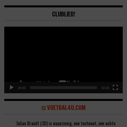
CLUBLIED!
Video
Player
00:00
02:20
VOETBAL4U.COM
‘Julian Brandt (30) is waanzinnig, een techneut, een echte