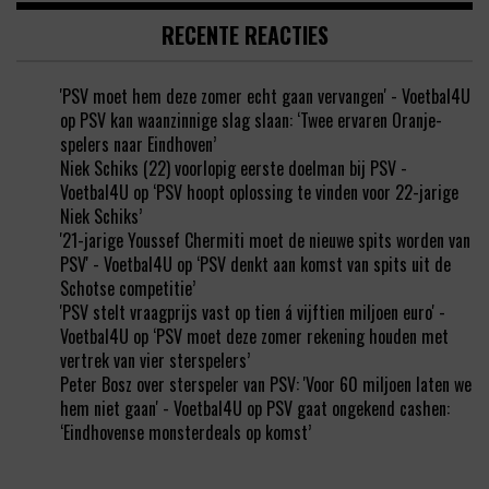
RECENTE REACTIES
'PSV moet hem deze zomer echt gaan vervangen' - Voetbal4U
op
PSV kan waanzinnige slag slaan: ‘Twee ervaren Oranje-
spelers naar Eindhoven’
Niek Schiks (22) voorlopig eerste doelman bij PSV -
Voetbal4U
op
‘PSV hoopt oplossing te vinden voor 22-jarige
Niek Schiks’
'21-jarige Youssef Chermiti moet de nieuwe spits worden van
PSV' - Voetbal4U
op
‘PSV denkt aan komst van spits uit de
Schotse competitie’
'PSV stelt vraagprijs vast op tien á vijftien miljoen euro' -
Voetbal4U
op
‘PSV moet deze zomer rekening houden met
vertrek van vier sterspelers’
Peter Bosz over sterspeler van PSV: 'Voor 60 miljoen laten we
hem niet gaan' - Voetbal4U
op
PSV gaat ongekend cashen:
‘Eindhovense monsterdeals op komst’