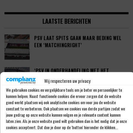
LAATSTE BERICHTEN
PSV LAAT SPITS GAAN MAAR BEDING WEL
EEN ‘MATCHINGRIGHT’
‘PSV IN ONDERHANDELING MET HET
SCHOTSE RANGERS FC’
Wij respecteren uw privacy
We gebruiken cookies en vergelijkbare tools om je beter en persoonlijker te
kunnen helpen. Naast functionele cookies die ervoor zorgen dat de website
goed werkt plaatsen wij ook analytische cookies om voor jou de website
‘PSV WIL ZICH GAAN VERSTERKEN MET 29-
constant te verbeteren. Ook plaatsen we cookies van derde partijen zodat we
JARIGE ADAMA CAMARA’
jouw gedrag op onze website kunnen volgen en je relevante content kunnen
laten zien. Als je onze website goed wilt gebruiken dan is het nodig dat je onze
cookies accepteert. Dat doe je door op de 'button' hieronder de klikken...