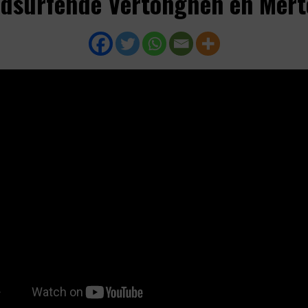
dsurfende Vertonghen en Mert