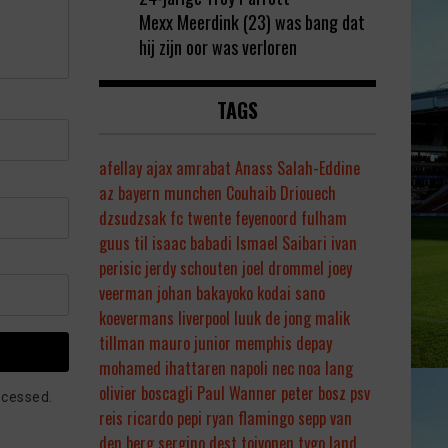
Mexx Meerdink (23) was bang dat
hij zijn oor was verloren
TAGS
afellay
ajax
amrabat
Anass Salah-Eddine
az
bayern munchen
Couhaib Driouech
dzsudzsak
fc twente
feyenoord
fulham
guus til
isaac babadi
Ismael Saibari
ivan
perisic
jerdy schouten
joel drommel
joey
veerman
johan bakayoko
kodai sano
koevermans
liverpool
luuk de jong
malik
tillman
mauro junior
memphis depay
mohamed ihattaren
napoli
nec
noa lang
olivier boscagli
Paul Wanner
peter bosz
psv
ocessed.
reis
ricardo pepi
ryan flamingo
sepp van
den berg
sergino dest
toivonen
tygo land