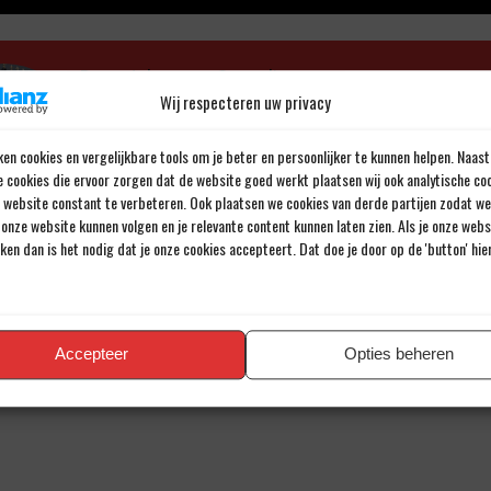
Door Johannes Cornelis
Wij respecteren uw privacy
Al meer dan 43 jaar een passie voor voetbal.
en cookies en vergelijkbare tools om je beter en persoonlijker te kunnen helpen. Naast
e cookies die ervoor zorgen dat de website goed werkt plaatsen wij ook analytische co
e website constant te verbeteren. Ook plaatsen we cookies van derde partijen zodat we
onze website kunnen volgen en je relevante content kunnen laten zien. Als je onze web
iken dan is het nodig dat je onze cookies accepteert. Dat doe je door op de 'button' hi
en reactie
iladres wordt niet gepubliceerd.
Verplichte velden zijn gemarkee
Accepteer
Opties beheren