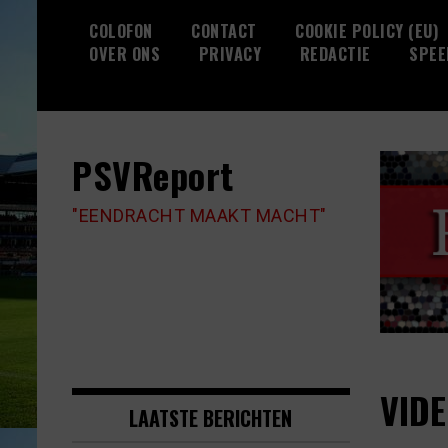
Skip
COLOFON
CONTACT
COOKIE POLICY (EU)
to
OVER ONS
PRIVACY
REDACTIE
SPEE
content
PSVReport
"EENDRACHT MAAKT MACHT"
VIDE
LAATSTE BERICHTEN