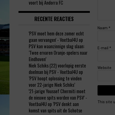
voort bij Andorra FC
RECENTE REACTIES
Naam
*
'PSV moet hem deze zomer echt
gaan vervangen' - Voetbal4U
op
PSV kan waanzinnige slag slaan:
E-mail
*
‘Twee ervaren Oranje-spelers naar
Eindhoven’
Niek Schiks (22) voorlopig eerste
Website
doelman bij PSV - Voetbal4U
op
‘PSV hoopt oplossing te vinden
voor 22-jarige Niek Schiks’
'21-jarige Youssef Chermiti moet
de nieuwe spits worden van PSV' -
This site
Voetbal4U
op
‘PSV denkt aan
komst van spits uit de Schotse