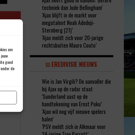
Ajax heeft goud in handen: ‘Betere
techniek dan Jude Bellingham’
‘Ajax blijft in de markt voor
megatalent Noah Adedeji-
Sternberg (21)’
‘Ajax meldt zich voor 20-jarige
rechtsbuiten Mauro Couto’
okies om
 jouw
site goed
EREDIVISIE NIEUWS
eronder de
Wie is Jan Virgili? De aanvaller die
rd met
*
bij Ajax op de radar staat
‘Sunderland aast op de
handtekening van Ernst Poku’
‘Ajax wil nog vijf nieuwe spelers
halen’
‘PSV meldt zich in Alkmaar voor
24-jarige Troy Parrott’