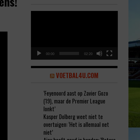
ens!
Video
Player
00:00
02:20
VOETBAL4U.COM
‘Feyenoord aast op Zavier Gozo
(19), maar de Premier League
lonkt’
Kasper Dolberg weet niet te
overtuigen: ‘Het is allemaal net
niet’