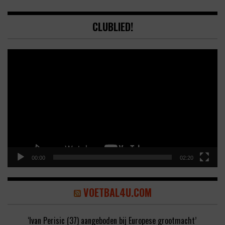
CLUBLIED!
Video
Player
00:00
02:20
VOETBAL4U.COM
‘Ivan Perisic (37) aangeboden bij Europese grootmacht’