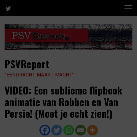
Skip
to
content
PSVReport
"EENDRACHT MAAKT MACHT"
VIDEO: Een sublieme flipbook
animatie van Robben en Van
Persie! (Moet je echt zien!)