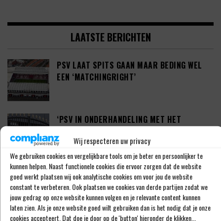
LAATSTE BERICHTEN
PSV LAAT SPITS GAAN MAAR BEDING WEL
EEN ‘MATCHINGRIGHT’
‘PSV IN ONDERHANDELING MET HET
SCHOTSE RANGERS FC’
Wij respecteren uw privacy
We gebruiken cookies en vergelijkbare tools om je beter en persoonlijker te
kunnen helpen. Naast functionele cookies die ervoor zorgen dat de website
‘PSV WIL ZICH GAAN VERSTERKEN MET 29-
goed werkt plaatsen wij ook analytische cookies om voor jou de website
JARIGE ADAMA CAMARA’
constant te verbeteren. Ook plaatsen we cookies van derde partijen zodat we
jouw gedrag op onze website kunnen volgen en je relevante content kunnen
laten zien. Als je onze website goed wilt gebruiken dan is het nodig dat je onze
cookies accepteert. Dat doe je door op de 'button' hieronder de klikken...