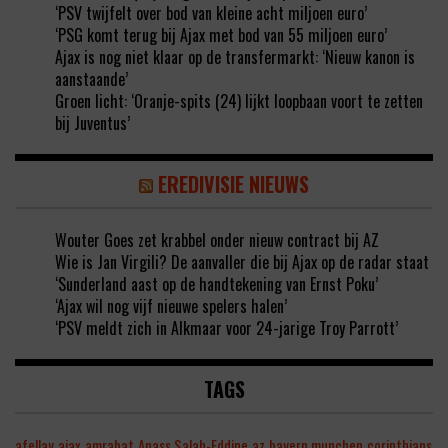
‘PSV twijfelt over bod van kleine acht miljoen euro’
‘PSG komt terug bij Ajax met bod van 55 miljoen euro’
Ajax is nog niet klaar op de transfermarkt: ‘Nieuw kanon is
aanstaande’
Groen licht: ‘Oranje-spits (24) lijkt loopbaan voort te zetten
bij Juventus’
EREDIVISIE NIEUWS
Wouter Goes zet krabbel onder nieuw contract bij AZ
Wie is Jan Virgili? De aanvaller die bij Ajax op de radar staat
‘Sunderland aast op de handtekening van Ernst Poku’
‘Ajax wil nog vijf nieuwe spelers halen’
‘PSV meldt zich in Alkmaar voor 24-jarige Troy Parrott’
TAGS
afellay
ajax
amrabat
Anass Salah-Eddine
az
bayern munchen
corinthians