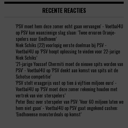
RECENTE REACTIES
'PSV moet hem deze zomer echt gaan vervangen' - Voetbal4U
op
PSV kan waanzinnige slag slaan: ‘Twee ervaren Oranje-
spelers naar Eindhoven’
Niek Schiks (22) voorlopig eerste doelman bij PSV -
Voetbal4U
op
‘PSV hoopt oplossing te vinden voor 22-jarige
Niek Schiks’
'21-jarige Youssef Chermiti moet de nieuwe spits worden van
PSV' - Voetbal4U
op
‘PSV denkt aan komst van spits uit de
Schotse competitie’
'PSV stelt vraagprijs vast op tien á vijftien miljoen euro' -
Voetbal4U
op
‘PSV moet deze zomer rekening houden met
vertrek van vier sterspelers’
Peter Bosz over sterspeler van PSV: 'Voor 60 miljoen laten we
hem niet gaan' - Voetbal4U
op
PSV gaat ongekend cashen:
‘Eindhovense monsterdeals op komst’