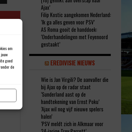
(18) gelinkt aan overstap naar
Ajax’
Filip Kostic aangekomen Nederland:
‘Ik ga alles geven voor PSV’
AS Roma gooit de handdoek:
‘Onderhandelingen met Feyenoord
gestaakt’
okies om
 jouw
site goed
EREDIVISIE NIEUWS
eronder de
Wie is Jan Virgili? De aanvaller die
rd met
*
bij Ajax op de radar staat
‘Sunderland aast op de
handtekening van Ernst Poku’
‘Ajax wil nog vijf nieuwe spelers
halen’
‘PSV meldt zich in Alkmaar voor
24-jarige Troy Parrott’