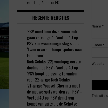
voort bij Andorra FC
RECENTE REACTIES
Naam
*
'PSV moet hem deze zomer echt
gaan vervangen' - Voetbal4U
op
PSV kan waanzinnige slag slaan:
E-mail
*
‘Twee ervaren Oranje-spelers naar
Eindhoven’
Niek Schiks (22) voorlopig eerste
Website
doelman bij PSV - Voetbal4U
op
‘PSV hoopt oplossing te vinden
voor 22-jarige Niek Schiks’
'21-jarige Youssef Chermiti moet
de nieuwe spits worden van PSV' -
This site
Voetbal4U
op
‘PSV denkt aan
komst van spits uit de Schotse