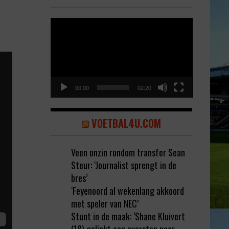
Video
Player
00:00
02:20
VOETBAL4U.COM
Veen onzin rondom transfer Sean
Steur: ‘Journalist sprengt in de
bres’
‘Feyenoord al wekenlang akkoord
met speler van NEC’
Stunt in de maak: ‘Shane Kluivert