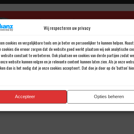
Door Johannes Cornelis
Wij respecteren uw privacy
Al meer dan 43 jaar een passie voor voetbal.
en cookies en vergelijkbare tools om je beter en persoonlijker te kunnen helpen. Naast
e cookies die ervoor zorgen dat de website goed werkt plaatsen wij ook analytische co
e website constant te verbeteren. Ook plaatsen we cookies van derde partijen zodat we
onze website kunnen volgen en je relevante content kunnen laten zien. Als je onze web
iken dan is het nodig dat je onze cookies accepteert. Dat doe je door op de 'button' hi
en reactie
iladres wordt niet gepubliceerd.
Verplichte velden zijn gemarkee
Accepteer
Opties beheren