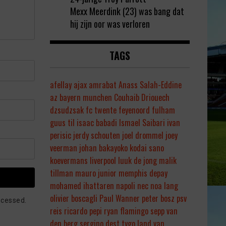
Mexx Meerdink (23) was bang dat
hij zijn oor was verloren
TAGS
afellay
ajax
amrabat
Anass Salah-Eddine
az
bayern munchen
Couhaib Driouech
dzsudzsak
fc twente
feyenoord
fulham
guus til
isaac babadi
Ismael Saibari
ivan
perisic
jerdy schouten
joel drommel
joey
veerman
johan bakayoko
kodai sano
koevermans
liverpool
luuk de jong
malik
tillman
mauro junior
memphis depay
mohamed ihattaren
napoli
nec
noa lang
olivier boscagli
Paul Wanner
peter bosz
psv
ocessed.
reis
ricardo pepi
ryan flamingo
sepp van
den berg
sergino dest
tygo land
van