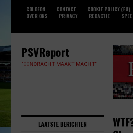
Skip
COLOFON
CONTACT
COOKIE POLICY (EU)
to
OVER ONS
PRIVACY
REDACTIE
SPEE
content
PSVReport
"EENDRACHT MAAKT MACHT"
WTF?
LAATSTE BERICHTEN