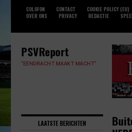
Skip
COLOFON
CONTACT
COOKIE POLICY (EU)
to
OVER ONS
PRIVACY
REDACTIE
SPEE
content
PSVReport
"EENDRACHT MAAKT MACHT"
Buit
LAATSTE BERICHTEN