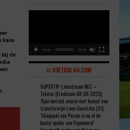
Video
Player
eer
e kans
00:00
02:20
 bij de
edia
VOETBAL4U.COM
weer
SUPERTIP: Livestream NEC –
n
Telstar (Eredivisie 08-08-2026)
‘Ajax verrast enorm met komst van
transfervrije Leon Goretzka (31)’
‘Shaqueel van Persie is nu al de
beste speler van Feyenoord’