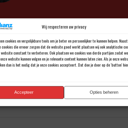
Wij respecteren uw privacy
en reactie
en cookies en vergelijkbare tools om je beter en persoonlijker te kunnen helpen. Naast
iladres wordt niet gepubliceerd.
Verplichte velden zijn gemarkee
e cookies die ervoor zorgen dat de website goed werkt plaatsen wij ook analytische co
e website constant te verbeteren. Ook plaatsen we cookies van derde partijen zodat we
onze website kunnen volgen en je relevante content kunnen laten zien. Als je onze web
iken dan is het nodig dat je onze cookies accepteert. Dat doe je door op de 'button' hi
Accepteer
Opties beheren