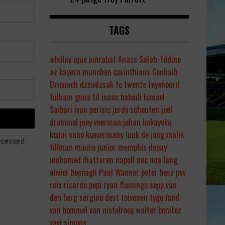
TAGS
afellay
ajax
amrabat
Anass Salah-Eddine
az
bayern munchen
corinthians
Couhaib
Driouech
dzsudzsak
fc twente
feyenoord
fulham
guus til
isaac babadi
Ismael
Saibari
ivan perisic
jerdy schouten
joel
drommel
joey veerman
johan bakayoko
kodai sano
koevermans
luuk de jong
malik
ocessed.
tillman
mauro junior
memphis depay
mohamed ihattaren
napoli
nec
noa lang
olivier boscagli
Paul Wanner
peter bosz
psv
reis
ricardo pepi
ryan flamingo
sepp van
den berg
sergino dest
toivonen
tygo land
van bommel
van nistelrooy
walter benitez
xavi simons