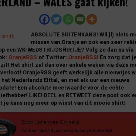
RLAND – WALES gaat kijken!
ABSOLUTE BUITENKANS! Wil jij niets m
missen van Oranje en ook een zeer reël
op een WK-WEDSTRIJDSHIRTJE? Volg ze dan nu via
ok:
OranjeRSS
of Twitter:
OranjeRSS!
En zorg dat je
 zit! Het shirt zal dan over enkele weken via deze m
verloot! OranjeRSS geeft werkelijk alle nieuwtjes 
het Nederlands Elftal, en met elk uur een nieuwe
pdate! Een absolute meerwaarde voor de echte
liefhebber! LIKE! DEEL en RETWEET deze post ook e
t je kans nog meer op winst van dit mooie shirt!
Door Johannes Cornelis
Al meer dan 43 jaar een passie voor voetbal.