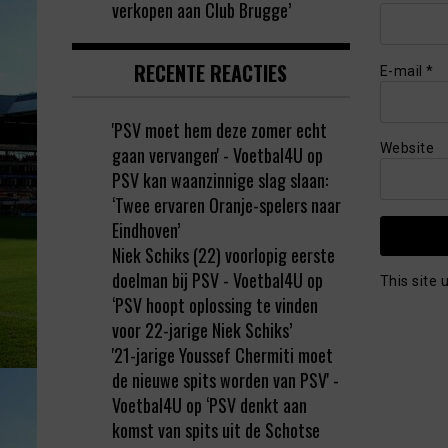
verkopen aan Club Brugge’
RECENTE REACTIES
E-mail
*
'PSV moet hem deze zomer echt
Website
gaan vervangen' - Voetbal4U
op
PSV kan waanzinnige slag slaan:
‘Twee ervaren Oranje-spelers naar
Eindhoven’
Niek Schiks (22) voorlopig eerste
doelman bij PSV - Voetbal4U
op
This site
‘PSV hoopt oplossing te vinden
voor 22-jarige Niek Schiks’
'21-jarige Youssef Chermiti moet
de nieuwe spits worden van PSV' -
Voetbal4U
op
‘PSV denkt aan
komst van spits uit de Schotse