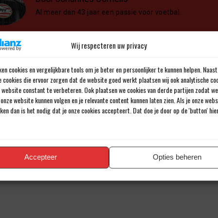
Al meer dan 43 jaar een passie voor voetbal.
Wij respecteren uw privacy
en cookies en vergelijkbare tools om je beter en persoonlijker te kunnen helpen. Naast
e cookies die ervoor zorgen dat de website goed werkt plaatsen wij ook analytische co
en reactie
e website constant te verbeteren. Ook plaatsen we cookies van derde partijen zodat we
onze website kunnen volgen en je relevante content kunnen laten zien. Als je onze web
iladres wordt niet gepubliceerd.
Verplichte velden zijn gemarkee
iken dan is het nodig dat je onze cookies accepteert. Dat doe je door op de 'button' hi
Accepteer
Opties beheren