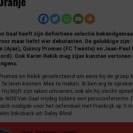
Oranje
an Gaal heeft zijn definitieve selectie bekendgemaak
voor maar liefst vier debutanten. De gelukkige zijn:
n (Ajax), Quincy Promes (FC Twente) en Jean-Paul 
ord). Ook Karim Rekik mag zijun kunsten vertonen 
ongens.
 Promes en Rekik geselecteerd om eens bij de groep t
 Te leren kennen. Mee te maken. Ik ben erg te spreke
Hij blijft zijn taken uitvoeren, ook als hij slecht speelt
de
NOS
Van Gaal vrijdag tijdens een persconferentie. 
ach nodigde voor het oefenduel met Frankrijk op 5 m
één linksback uit: Daley Blind.
Door Johannes Cornelis