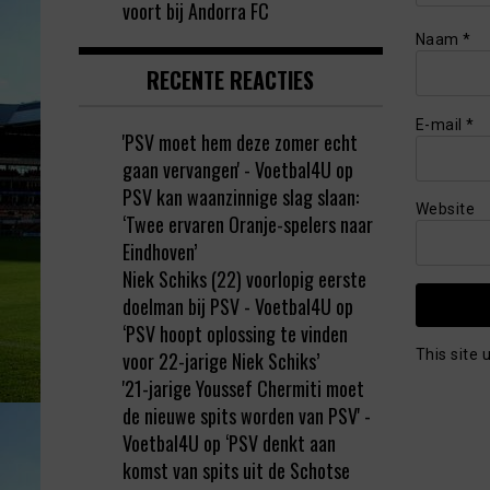
voort bij Andorra FC
Naam
*
RECENTE REACTIES
E-mail
*
'PSV moet hem deze zomer echt
gaan vervangen' - Voetbal4U
op
PSV kan waanzinnige slag slaan:
Website
‘Twee ervaren Oranje-spelers naar
Eindhoven’
Niek Schiks (22) voorlopig eerste
doelman bij PSV - Voetbal4U
op
‘PSV hoopt oplossing te vinden
This site
voor 22-jarige Niek Schiks’
'21-jarige Youssef Chermiti moet
de nieuwe spits worden van PSV' -
Voetbal4U
op
‘PSV denkt aan
komst van spits uit de Schotse