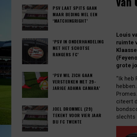
van 
PSV LAAT SPITS GAAN
MAAR BEDING WEL EEN
‘MATCHINGRIGHT’
Louis v
‘PSV IN ONDERHANDELING
ruimte 
MET HET SCHOTSE
Klaasse
RANGERS FC’
(Feyeno
grote j
‘PSV WIL ZICH GAAN
“Ik heb
VERSTERKEN MET 29-
hebben.
JARIGE ADAMA CAMARA’
Promes. 
citeert 
JOEL DROMMEL (29)
bondsco
TEKENT VOOR VIER JAAR
slechts 
BIJ FC TWENTE