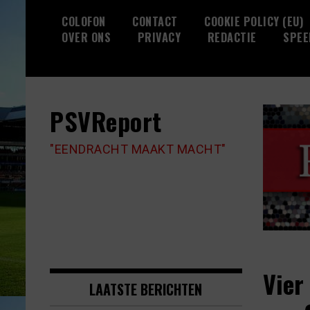
Skip
COLOFON
CONTACT
COOKIE POLICY (EU)
to
OVER ONS
PRIVACY
REDACTIE
SPEE
content
PSVReport
"EENDRACHT MAAKT MACHT"
Vier
LAATSTE BERICHTEN