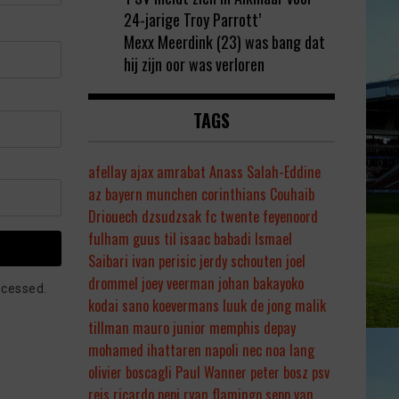
24-jarige Troy Parrott’
Mexx Meerdink (23) was bang dat
hij zijn oor was verloren
TAGS
afellay
ajax
amrabat
Anass Salah-Eddine
az
bayern munchen
corinthians
Couhaib
Driouech
dzsudzsak
fc twente
feyenoord
fulham
guus til
isaac babadi
Ismael
Saibari
ivan perisic
jerdy schouten
joel
drommel
joey veerman
johan bakayoko
ocessed.
kodai sano
koevermans
luuk de jong
malik
tillman
mauro junior
memphis depay
mohamed ihattaren
napoli
nec
noa lang
olivier boscagli
Paul Wanner
peter bosz
psv
reis
ricardo pepi
ryan flamingo
sepp van