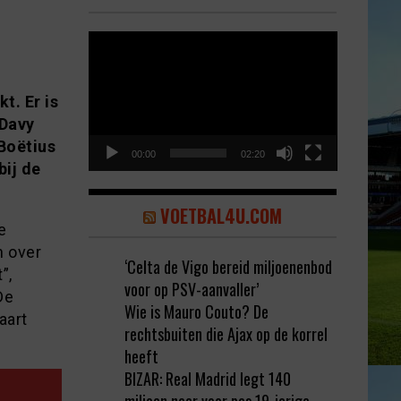
Video
Player
t. Er is
 Davy
Boëtius
00:00
02:20
bij de
VOETBAL4U.COM
e
n over
‘Celta de Vigo bereid miljoenenbod
”,
voor op PSV-aanvaller’
De
Wie is Mauro Couto? De
aart
rechtsbuiten die Ajax op de korrel
heeft
BIZAR: Real Madrid legt 140