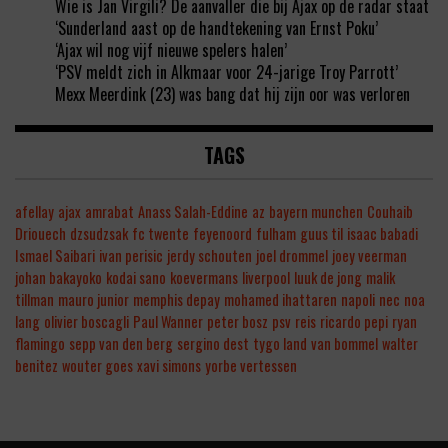
Wie is Jan Virgili? De aanvaller die bij Ajax op de radar staat
‘Sunderland aast op de handtekening van Ernst Poku’
‘Ajax wil nog vijf nieuwe spelers halen’
‘PSV meldt zich in Alkmaar voor 24-jarige Troy Parrott’
Mexx Meerdink (23) was bang dat hij zijn oor was verloren
TAGS
afellay
ajax
amrabat
Anass Salah-Eddine
az
bayern munchen
Couhaib
Driouech
dzsudzsak
fc twente
feyenoord
fulham
guus til
isaac babadi
Ismael Saibari
ivan perisic
jerdy schouten
joel drommel
joey veerman
johan bakayoko
kodai sano
koevermans
liverpool
luuk de jong
malik
tillman
mauro junior
memphis depay
mohamed ihattaren
napoli
nec
noa
lang
olivier boscagli
Paul Wanner
peter bosz
psv
reis
ricardo pepi
ryan
flamingo
sepp van den berg
sergino dest
tygo land
van bommel
walter
benitez
wouter goes
xavi simons
yorbe vertessen