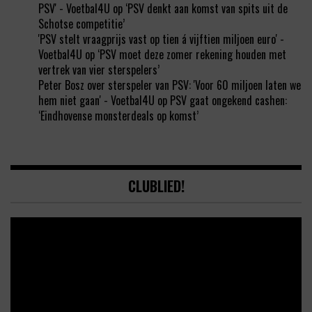
PSV' - Voetbal4U
op
‘PSV denkt aan komst van spits uit de
Schotse competitie’
'PSV stelt vraagprijs vast op tien á vijftien miljoen euro' -
Voetbal4U
op
‘PSV moet deze zomer rekening houden met
vertrek van vier sterspelers’
Peter Bosz over sterspeler van PSV: 'Voor 60 miljoen laten we
hem niet gaan' - Voetbal4U
op
PSV gaat ongekend cashen:
‘Eindhovense monsterdeals op komst’
CLUBLIED!
Video
Player