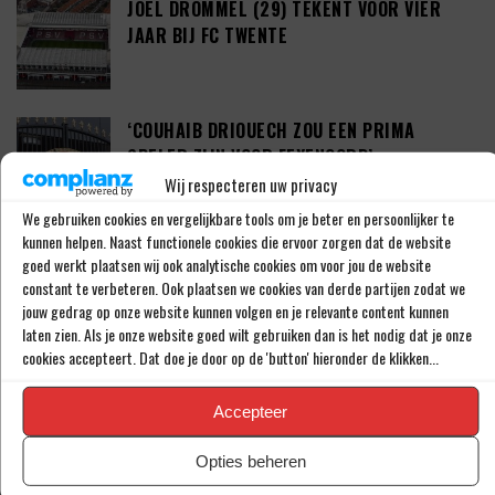
JOEL DROMMEL (29) TEKENT VOOR VIER
JAAR BIJ FC TWENTE
‘COUHAIB DRIOUECH ZOU EEN PRIMA
SPELER ZIJN VOOR FEYENOORD’
Wij respecteren uw privacy
We gebruiken cookies en vergelijkbare tools om je beter en persoonlijker te
kunnen helpen. Naast functionele cookies die ervoor zorgen dat de website
PETER BOSZ OVER ONTWIKKELINGEN BIJ
goed werkt plaatsen wij ook analytische cookies om voor jou de website
AJAX: ‘LIG BIBBEREND IN BED’
constant te verbeteren. Ook plaatsen we cookies van derde partijen zodat we
jouw gedrag op onze website kunnen volgen en je relevante content kunnen
laten zien. Als je onze website goed wilt gebruiken dan is het nodig dat je onze
cookies accepteert. Dat doe je door op de 'button' hieronder de klikken...
‘KODAI SANO DEZE ZOMER DAN TOCH VAN
NEC NAAR PSV’
Accepteer
Opties beheren