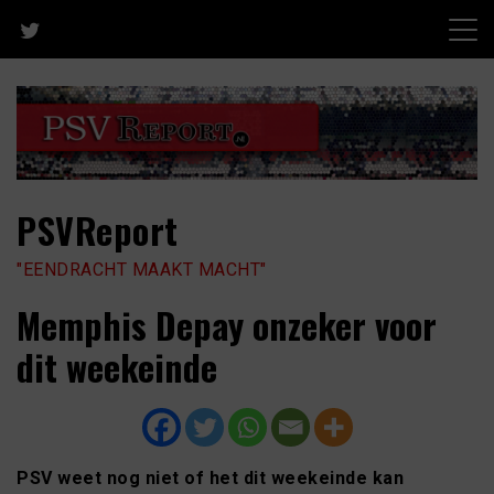
Skip
to
content
PSVReport
"EENDRACHT MAAKT MACHT"
Memphis Depay onzeker voor
dit weekeinde
PSV weet nog niet of het dit weekeinde kan