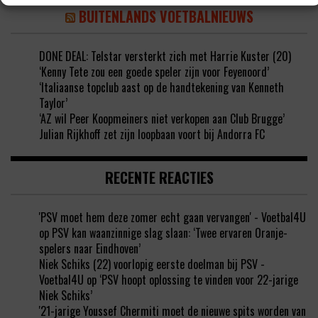
BUITENLANDS VOETBALNIEUWS
DONE DEAL: Telstar versterkt zich met Harrie Kuster (20)
‘Kenny Tete zou een goede speler zijn voor Feyenoord’
‘Italiaanse topclub aast op de handtekening van Kenneth
Taylor’
‘AZ wil Peer Koopmeiners niet verkopen aan Club Brugge’
Julian Rijkhoff zet zijn loopbaan voort bij Andorra FC
RECENTE REACTIES
'PSV moet hem deze zomer echt gaan vervangen' - Voetbal4U
op
PSV kan waanzinnige slag slaan: ‘Twee ervaren Oranje-
spelers naar Eindhoven’
Niek Schiks (22) voorlopig eerste doelman bij PSV -
Voetbal4U
op
‘PSV hoopt oplossing te vinden voor 22-jarige
Niek Schiks’
'21-jarige Youssef Chermiti moet de nieuwe spits worden van