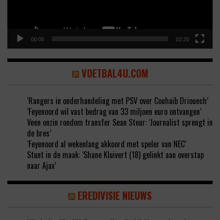
00:00
02:20
VOETBAL4U.COM
‘Rangers in onderhandeling met PSV over Couhaib Driouech’
‘Feyenoord wil vast bedrag van 33 miljoen euro ontvangen’
Veen onzin rondom transfer Sean Steur: ‘Journalist sprengt in
de bres’
‘Feyenoord al wekenlang akkoord met speler van NEC’
Stunt in de maak: ‘Shane Kluivert (18) gelinkt aan overstap
naar Ajax’
EREDIVISIE NIEUWS