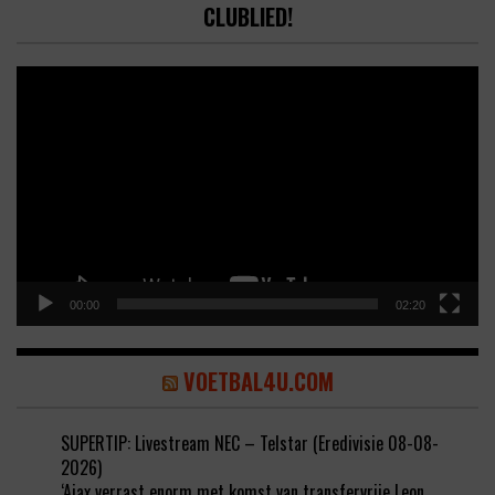
CLUBLIED!
Video
Player
00:00
02:20
VOETBAL4U.COM
SUPERTIP: Livestream NEC – Telstar (Eredivisie 08-08-
2026)
‘Ajax verrast enorm met komst van transfervrije Leon