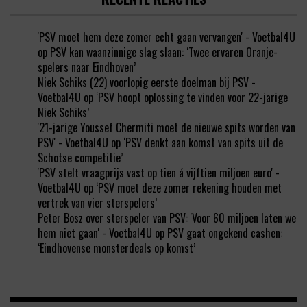
'PSV moet hem deze zomer echt gaan vervangen' - Voetbal4U
op
PSV kan waanzinnige slag slaan: ‘Twee ervaren Oranje-
spelers naar Eindhoven’
Niek Schiks (22) voorlopig eerste doelman bij PSV -
Voetbal4U
op
‘PSV hoopt oplossing te vinden voor 22-jarige
Niek Schiks’
'21-jarige Youssef Chermiti moet de nieuwe spits worden van
PSV' - Voetbal4U
op
‘PSV denkt aan komst van spits uit de
Schotse competitie’
'PSV stelt vraagprijs vast op tien á vijftien miljoen euro' -
Voetbal4U
op
‘PSV moet deze zomer rekening houden met
vertrek van vier sterspelers’
Peter Bosz over sterspeler van PSV: 'Voor 60 miljoen laten we
hem niet gaan' - Voetbal4U
op
PSV gaat ongekend cashen:
‘Eindhovense monsterdeals op komst’