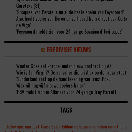
Goretzka (31)’
‘Shaqueel van Persie is nu al de beste speler van Feyenoord’
Ajax haalt speler van Barca en verhuurd hem direct aan Celta
de Vigo’
‘Feyenoord meldt zich voor 24-jarige Spanjaard Javi Lopez’
EREDIVISIE NIEUWS
Wouter Goes zet krabbel onder nieuw contract bij AZ
Wie is Jan Virgili? De aanvaller die bij Ajax op de radar staat
‘Sunderland aast op de handtekening van Ernst Poku’
‘Ajax wil nog vijf nieuwe spelers halen’
‘PSV meldt zich in Alkmaar voor 24-jarige Troy Parrott’
TAGS
afellay
ajax
amrabat
Anass Salah-Eddine
az
bayern munchen
corinthians