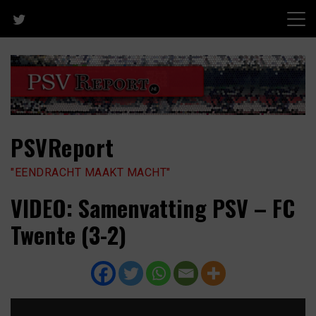
Skip
to
content
PSVReport
"EENDRACHT MAAKT MACHT"
VIDEO: Samenvatting PSV – FC
Twente (3-2)