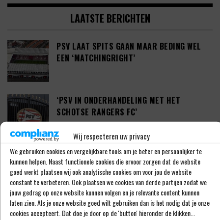
LAATSTE BERICHTEN
PSV LAAT SPITS GAAN MAAR BEDING WEL
EEN ‘MATCHINGRIGHT’
‘PSV IN ONDERHANDELING MET HET
SCHOTSE RANGERS FC’
Wij respecteren uw privacy
We gebruiken cookies en vergelijkbare tools om je beter en persoonlijker te
‘PSV WIL ZICH GAAN VERSTERKEN MET 29-
kunnen helpen. Naast functionele cookies die ervoor zorgen dat de website
JARIGE ADAMA CAMARA’
goed werkt plaatsen wij ook analytische cookies om voor jou de website
constant te verbeteren. Ook plaatsen we cookies van derde partijen zodat we
jouw gedrag op onze website kunnen volgen en je relevante content kunnen
laten zien. Als je onze website goed wilt gebruiken dan is het nodig dat je onze
JOEL DROMMEL (29) TEKENT VOOR VIER
cookies accepteert. Dat doe je door op de 'button' hieronder de klikken...