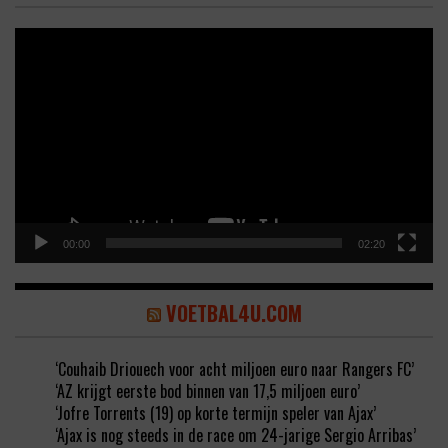
Video
Player
00:00
02:20
VOETBAL4U.COM
‘Couhaib Driouech voor acht miljoen euro naar Rangers FC’
‘AZ krijgt eerste bod binnen van 17,5 miljoen euro’
‘Jofre Torrents (19) op korte termijn speler van Ajax’
‘Ajax is nog steeds in de race om 24-jarige Sergio Arribas’