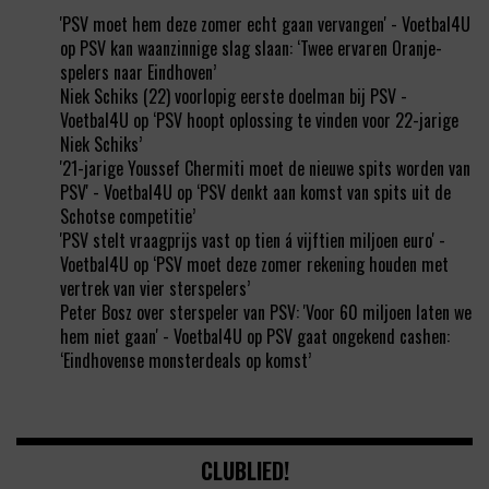
'PSV moet hem deze zomer echt gaan vervangen' - Voetbal4U
op
PSV kan waanzinnige slag slaan: ‘Twee ervaren Oranje-
spelers naar Eindhoven’
Niek Schiks (22) voorlopig eerste doelman bij PSV -
Voetbal4U
op
‘PSV hoopt oplossing te vinden voor 22-jarige
Niek Schiks’
'21-jarige Youssef Chermiti moet de nieuwe spits worden van
PSV' - Voetbal4U
op
‘PSV denkt aan komst van spits uit de
Schotse competitie’
'PSV stelt vraagprijs vast op tien á vijftien miljoen euro' -
Voetbal4U
op
‘PSV moet deze zomer rekening houden met
vertrek van vier sterspelers’
Peter Bosz over sterspeler van PSV: 'Voor 60 miljoen laten we
hem niet gaan' - Voetbal4U
op
PSV gaat ongekend cashen:
‘Eindhovense monsterdeals op komst’
CLUBLIED!