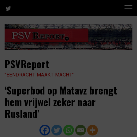
Skip
to
content
PSVReport
"EENDRACHT MAAKT MACHT"
‘Superbod op Matavz brengt
hem vrijwel zeker naar
Rusland’