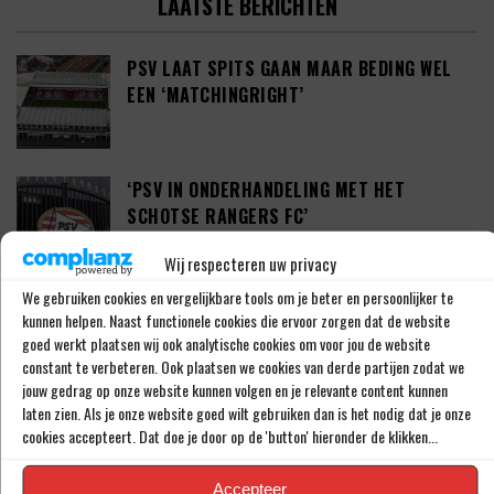
LAATSTE BERICHTEN
PSV LAAT SPITS GAAN MAAR BEDING WEL
EEN ‘MATCHINGRIGHT’
‘PSV IN ONDERHANDELING MET HET
SCHOTSE RANGERS FC’
Wij respecteren uw privacy
We gebruiken cookies en vergelijkbare tools om je beter en persoonlijker te
‘PSV WIL ZICH GAAN VERSTERKEN MET 29-
kunnen helpen. Naast functionele cookies die ervoor zorgen dat de website
JARIGE ADAMA CAMARA’
goed werkt plaatsen wij ook analytische cookies om voor jou de website
constant te verbeteren. Ook plaatsen we cookies van derde partijen zodat we
jouw gedrag op onze website kunnen volgen en je relevante content kunnen
laten zien. Als je onze website goed wilt gebruiken dan is het nodig dat je onze
JOEL DROMMEL (29) TEKENT VOOR VIER
cookies accepteert. Dat doe je door op de 'button' hieronder de klikken...
JAAR BIJ FC TWENTE
Accepteer