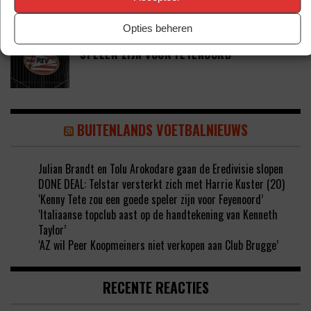
Opties beheren
‘COUHAIB DRIOUECH ZOU EEN PRIMA
SPELER ZIJN VOOR FEYENOORD’
BUITENLANDS VOETBALNIEUWS
Julian Brandt en Tolu Arokodare gaan de Eredivisie slopen
DONE DEAL: Telstar versterkt zich met Harrie Kuster (20)
‘Kenny Tete zou een goede speler zijn voor Feyenoord’
‘Italiaanse topclub aast op de handtekening van Kenneth
Taylor’
‘AZ wil Peer Koopmeiners niet verkopen aan Club Brugge’
RECENTE REACTIES