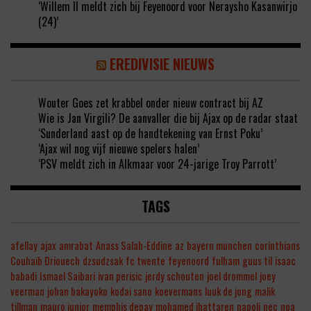
‘Willem II meldt zich bij Feyenoord voor Neraysho Kasanwirjo
(24)’
EREDIVISIE NIEUWS
Wouter Goes zet krabbel onder nieuw contract bij AZ
Wie is Jan Virgili? De aanvaller die bij Ajax op de radar staat
‘Sunderland aast op de handtekening van Ernst Poku’
‘Ajax wil nog vijf nieuwe spelers halen’
‘PSV meldt zich in Alkmaar voor 24-jarige Troy Parrott’
TAGS
afellay
ajax
amrabat
Anass Salah-Eddine
az
bayern munchen
corinthians
Couhaib Driouech
dzsudzsak
fc twente
feyenoord
fulham
guus til
isaac
babadi
Ismael Saibari
ivan perisic
jerdy schouten
joel drommel
joey
veerman
johan bakayoko
kodai sano
koevermans
luuk de jong
malik
tillman
mauro junior
memphis depay
mohamed ihattaren
napoli
nec
noa