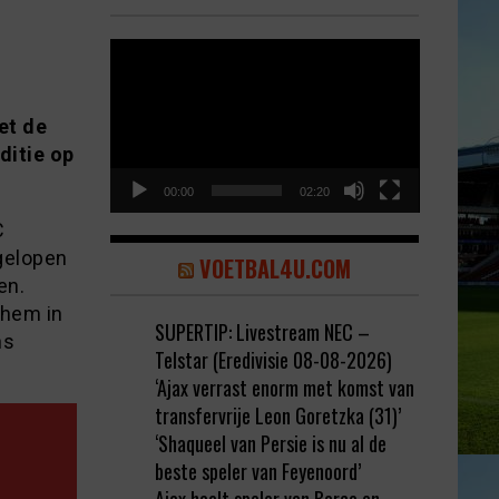
Video
Player
et de
ditie op
00:00
02:20
C
fgelopen
VOETBAL4U.COM
en.
 hem in
SUPERTIP: Livestream NEC –
ns
Telstar (Eredivisie 08-08-2026)
‘Ajax verrast enorm met komst van
transfervrije Leon Goretzka (31)’
‘Shaqueel van Persie is nu al de
beste speler van Feyenoord’