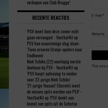
verkopen aan Club Brugge’
E-mail
*
RECENTE REACTIES
'PSV moet hem deze zomer echt
Website
gaan vervangen' - Voetbal4U
op
PSV kan waanzinnige slag slaan:
‘Twee ervaren Oranje-spelers naar
Eindhoven’
Niek Schiks (22) voorlopig eerste
This site
doelman bij PSV - Voetbal4U
op
‘PSV hoopt oplossing te vinden
voor 22-jarige Niek Schiks’
'21-jarige Youssef Chermiti moet
de nieuwe spits worden van PSV' -
Voetbal4U
op
‘PSV denkt aan
komst van spits uit de Schotse