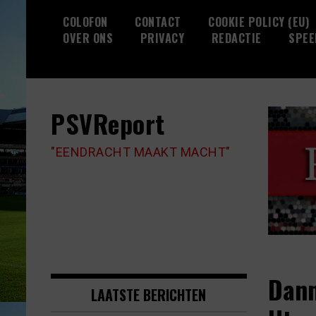
Skip
COLOFON
CONTACT
COOKIE POLICY (EU)
to
OVER ONS
PRIVACY
REDACTIE
SPEE
content
PSVReport
"EENDRACHT MAAKT MACHT"
Dann
LAATSTE BERICHTEN