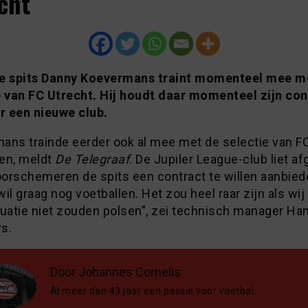
cht
e spits Danny Koevermans traint momenteel mee m
e van FC Utrecht. Hij houdt daar momenteel zijn con
or een nieuwe club.
ans trainde eerder ook al mee met de selectie van F
en, meldt
De Telegraaf
. De Jupiler League-club liet a
orschemeren de spits een contract te willen aanbied
il graag nog voetballen. Het zou heel raar zijn als wij
tuatie niet zouden polsen”, zei technisch manager Ha
s.
Door Johannes Cornelis
Al meer dan 43 jaar een passie voor voetbal.