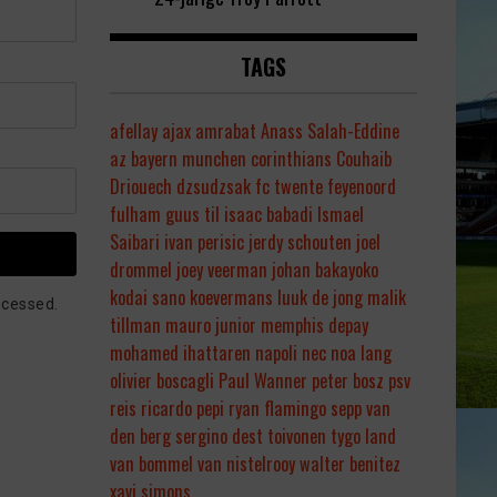
TAGS
afellay
ajax
amrabat
Anass Salah-Eddine
az
bayern munchen
corinthians
Couhaib
Driouech
dzsudzsak
fc twente
feyenoord
fulham
guus til
isaac babadi
Ismael
Saibari
ivan perisic
jerdy schouten
joel
drommel
joey veerman
johan bakayoko
kodai sano
koevermans
luuk de jong
malik
ocessed.
tillman
mauro junior
memphis depay
mohamed ihattaren
napoli
nec
noa lang
olivier boscagli
Paul Wanner
peter bosz
psv
reis
ricardo pepi
ryan flamingo
sepp van
den berg
sergino dest
toivonen
tygo land
van bommel
van nistelrooy
walter benitez
xavi simons