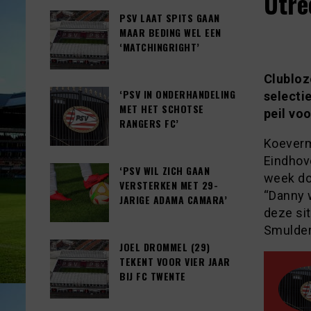
Utre
PSV LAAT SPITS GAAN
MAAR BEDING WEL EEN
‘MATCHINGRIGHT’
Clubloz
‘PSV IN ONDERHANDELING
selecti
MET HET SCHOTSE
peil vo
RANGERS FC’
Koeverm
Eindhov
‘PSV WIL ZICH GAAN
week do
VERSTERKEN MET 29-
“Danny w
JARIGE ADAMA CAMARA’
deze si
Smulder
JOEL DROMMEL (29)
TEKENT VOOR VIER JAAR
BIJ FC TWENTE