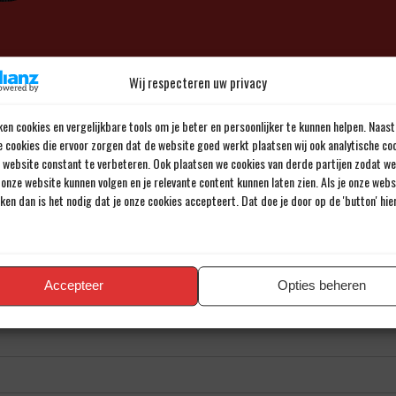
Wij respecteren uw privacy
en reactie
en cookies en vergelijkbare tools om je beter en persoonlijker te kunnen helpen. Naast
iladres wordt niet gepubliceerd.
Verplichte velden zijn gemarkee
e cookies die ervoor zorgen dat de website goed werkt plaatsen wij ook analytische co
e website constant te verbeteren. Ook plaatsen we cookies van derde partijen zodat we
onze website kunnen volgen en je relevante content kunnen laten zien. Als je onze web
iken dan is het nodig dat je onze cookies accepteert. Dat doe je door op de 'button' hi
Accepteer
Opties beheren