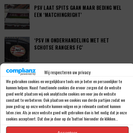
PSV LAAT SPITS GAAN MAAR BEDING WEL
EEN ‘MATCHINGRIGHT’
‘PSV IN ONDERHANDELING MET HET
SCHOTSE RANGERS FC’
Wij respecteren uw privacy
‘PSV WIL ZICH GAAN VERSTERKEN MET 29-
JARIGE ADAMA CAMARA’
We gebruiken cookies en vergelijkbare tools om je beter en persoonlijker te
kunnen helpen. Naast functionele cookies die ervoor zorgen dat de website
goed werkt plaatsen wij ook analytische cookies om voor jou de website
constant te verbeteren. Ook plaatsen we cookies van derde partijen zodat we
JOEL DROMMEL (29) TEKENT VOOR VIER
jouw gedrag op onze website kunnen volgen en je relevante content kunnen
laten zien. Als je onze website goed wilt gebruiken dan is het nodig dat je onze
JAAR BIJ FC TWENTE
cookies accepteert. Dat doe je door op de 'button' hieronder de klikken...
Accepteer