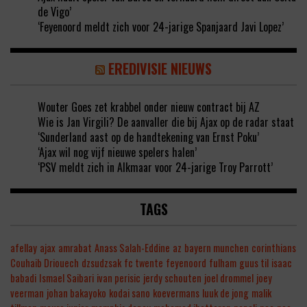
de Vigo’
‘Feyenoord meldt zich voor 24-jarige Spanjaard Javi Lopez’
EREDIVISIE NIEUWS
Wouter Goes zet krabbel onder nieuw contract bij AZ
Wie is Jan Virgili? De aanvaller die bij Ajax op de radar staat
‘Sunderland aast op de handtekening van Ernst Poku’
‘Ajax wil nog vijf nieuwe spelers halen’
‘PSV meldt zich in Alkmaar voor 24-jarige Troy Parrott’
TAGS
afellay
ajax
amrabat
Anass Salah-Eddine
az
bayern munchen
corinthians
Couhaib Driouech
dzsudzsak
fc twente
feyenoord
fulham
guus til
isaac
babadi
Ismael Saibari
ivan perisic
jerdy schouten
joel drommel
joey
veerman
johan bakayoko
kodai sano
koevermans
luuk de jong
malik