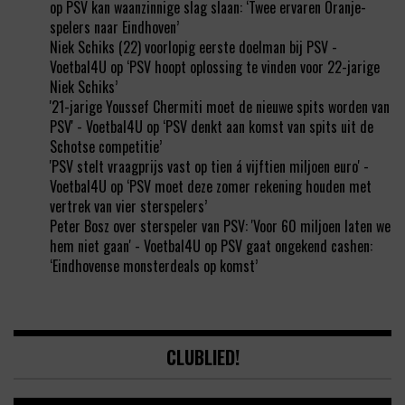
op
PSV kan waanzinnige slag slaan: ‘Twee ervaren Oranje-
spelers naar Eindhoven’
Niek Schiks (22) voorlopig eerste doelman bij PSV -
Voetbal4U
op
‘PSV hoopt oplossing te vinden voor 22-jarige
Niek Schiks’
'21-jarige Youssef Chermiti moet de nieuwe spits worden van
PSV' - Voetbal4U
op
‘PSV denkt aan komst van spits uit de
Schotse competitie’
'PSV stelt vraagprijs vast op tien á vijftien miljoen euro' -
Voetbal4U
op
‘PSV moet deze zomer rekening houden met
vertrek van vier sterspelers’
Peter Bosz over sterspeler van PSV: 'Voor 60 miljoen laten we
hem niet gaan' - Voetbal4U
op
PSV gaat ongekend cashen:
‘Eindhovense monsterdeals op komst’
CLUBLIED!