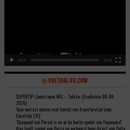
Video
Player
00:00
02:20
VOETBAL4U.COM
SUPERTIP: Livestream NEC – Telstar (Eredivisie 08-08-
2026)
‘Ajax verrast enorm met komst van transfervrije Leon
Goretzka (31)’
‘Shaqueel van Persie is nu al de beste speler van Feyenoord’
Ajax haalt speler van Barca en verhuurd hem direct aan Celta