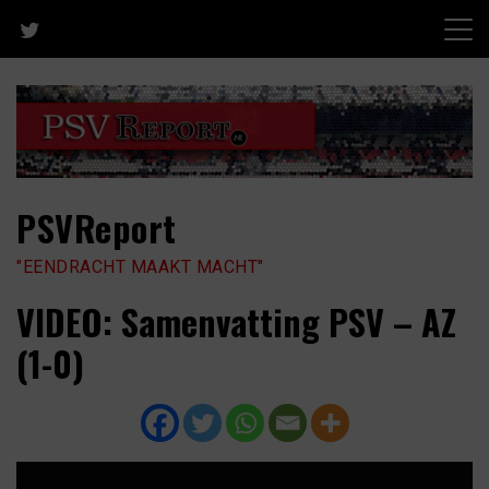
Skip
to
content
PSVReport
"EENDRACHT MAAKT MACHT"
VIDEO: Samenvatting PSV – AZ
(1-0)