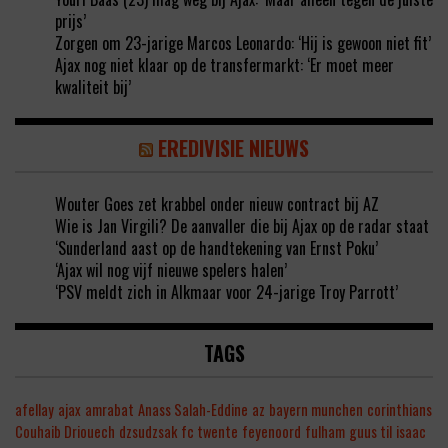
prijs’
Zorgen om 23-jarige Marcos Leonardo: ‘Hij is gewoon niet fit’
Ajax nog niet klaar op de transfermarkt: ‘Er moet meer
kwaliteit bij’
EREDIVISIE NIEUWS
Wouter Goes zet krabbel onder nieuw contract bij AZ
Wie is Jan Virgili? De aanvaller die bij Ajax op de radar staat
‘Sunderland aast op de handtekening van Ernst Poku’
‘Ajax wil nog vijf nieuwe spelers halen’
‘PSV meldt zich in Alkmaar voor 24-jarige Troy Parrott’
TAGS
afellay
ajax
amrabat
Anass Salah-Eddine
az
bayern munchen
corinthians
Couhaib Driouech
dzsudzsak
fc twente
feyenoord
fulham
guus til
isaac