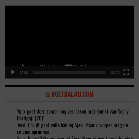
Video
Player
00:00
02:20
VOETBAL4U.COM
‘Ajax gaat deze zomer nog verrassen met komst van Roony
Bardghji (20)’
Jordi Cruijff gaat volle bak bij Ajax: ‘Maar opvolger mag de
rotzooi opruimen’
Youri Baas (23) mag weg bij Ajax: ‘Maar alleen tegen de juiste