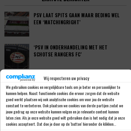
PSV LAAT SPITS GAAN MAAR BEDING WEL
EEN ‘MATCHINGRIGHT’
‘PSV IN ONDERHANDELING MET HET
SCHOTSE RANGERS FC’
Wij respecteren uw privacy
‘PSV WIL ZICH GAAN VERSTERKEN MET 29-
JARIGE ADAMA CAMARA’
We gebruiken cookies en vergelijkbare tools om je beter en persoonlijker te
kunnen helpen. Naast functionele cookies die ervoor zorgen dat de website
goed werkt plaatsen wij ook analytische cookies om voor jou de website
constant te verbeteren. Ook plaatsen we cookies van derde partijen zodat we
JOEL DROMMEL (29) TEKENT VOOR VIER
jouw gedrag op onze website kunnen volgen en je relevante content kunnen
laten zien. Als je onze website goed wilt gebruiken dan is het nodig dat je onze
JAAR BIJ FC TWENTE
cookies accepteert. Dat doe je door op de 'button' hieronder de klikken...