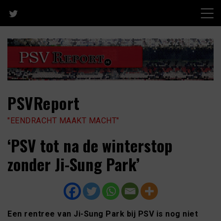
Skip
to
content
PSVReport
"EENDRACHT MAAKT MACHT"
‘PSV tot na de winterstop
zonder Ji-Sung Park’
Een rentree van Ji-Sung Park bij PSV is nog niet