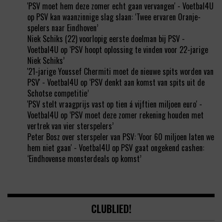
'PSV moet hem deze zomer echt gaan vervangen' - Voetbal4U
op
PSV kan waanzinnige slag slaan: ‘Twee ervaren Oranje-
spelers naar Eindhoven’
Niek Schiks (22) voorlopig eerste doelman bij PSV -
Voetbal4U
op
‘PSV hoopt oplossing te vinden voor 22-jarige
Niek Schiks’
'21-jarige Youssef Chermiti moet de nieuwe spits worden van
PSV' - Voetbal4U
op
‘PSV denkt aan komst van spits uit de
Schotse competitie’
'PSV stelt vraagprijs vast op tien á vijftien miljoen euro' -
Voetbal4U
op
‘PSV moet deze zomer rekening houden met
vertrek van vier sterspelers’
Peter Bosz over sterspeler van PSV: 'Voor 60 miljoen laten we
hem niet gaan' - Voetbal4U
op
PSV gaat ongekend cashen:
‘Eindhovense monsterdeals op komst’
CLUBLIED!