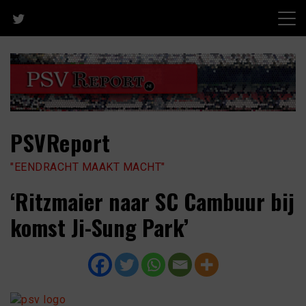
Skip
to
content
PSVReport
"EENDRACHT MAAKT MACHT"
‘Ritzmaier naar SC Cambuur bij
komst Ji-Sung Park’