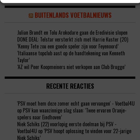
BUITENLANDS VOETBALNIEUWS
Julian Brandt en Tolu Arokodare gaan de Eredivisie slopen
DONE DEAL: Telstar versterkt zich met Harrie Kuster (20)
‘Kenny Tete zou een goede speler zijn voor Feyenoord’
‘Italiaanse topclub aast op de handtekening van Kenneth
Taylor’
‘AZ wil Peer Koopmeiners niet verkopen aan Club Brugge’
RECENTE REACTIES
'PSV moet hem deze zomer echt gaan vervangen' - Voetbal4U
op
PSV kan waanzinnige slag slaan: ‘Twee ervaren Oranje-
spelers naar Eindhoven’
Niek Schiks (22) voorlopig eerste doelman bij PSV -
Voetbal4U
op
‘PSV hoopt oplossing te vinden voor 22-jarige
Niek Schiks’