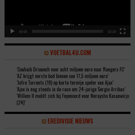
00:00
02:20
VOETBAL4U.COM
‘Couhaib Driouech voor acht miljoen euro naar Rangers FC’
‘AZ krijgt eerste bod binnen van 17,5 miljoen euro’
‘Jofre Torrents (19) op korte termijn speler van Ajax’
‘Ajax is nog steeds in de race om 24-jarige Sergio Arribas’
‘Willem II meldt zich bij Feyenoord voor Neraysho Kasanwirjo
(24)’
EREDIVISIE NIEUWS