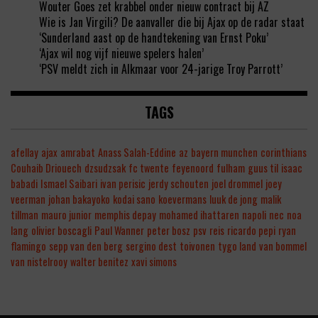
Wouter Goes zet krabbel onder nieuw contract bij AZ
Wie is Jan Virgili? De aanvaller die bij Ajax op de radar staat
‘Sunderland aast op de handtekening van Ernst Poku’
‘Ajax wil nog vijf nieuwe spelers halen’
‘PSV meldt zich in Alkmaar voor 24-jarige Troy Parrott’
TAGS
afellay
ajax
amrabat
Anass Salah-Eddine
az
bayern munchen
corinthians
Couhaib Driouech
dzsudzsak
fc twente
feyenoord
fulham
guus til
isaac
babadi
Ismael Saibari
ivan perisic
jerdy schouten
joel drommel
joey
veerman
johan bakayoko
kodai sano
koevermans
luuk de jong
malik
tillman
mauro junior
memphis depay
mohamed ihattaren
napoli
nec
noa
lang
olivier boscagli
Paul Wanner
peter bosz
psv
reis
ricardo pepi
ryan
flamingo
sepp van den berg
sergino dest
toivonen
tygo land
van bommel
van nistelrooy
walter benitez
xavi simons