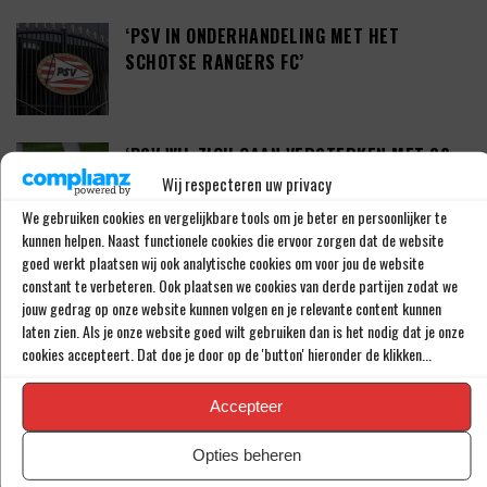
‘PSV IN ONDERHANDELING MET HET
SCHOTSE RANGERS FC’
‘PSV WIL ZICH GAAN VERSTERKEN MET 29-
JARIGE ADAMA CAMARA’
Wij respecteren uw privacy
We gebruiken cookies en vergelijkbare tools om je beter en persoonlijker te
kunnen helpen. Naast functionele cookies die ervoor zorgen dat de website
goed werkt plaatsen wij ook analytische cookies om voor jou de website
JOEL DROMMEL (29) TEKENT VOOR VIER
constant te verbeteren. Ook plaatsen we cookies van derde partijen zodat we
JAAR BIJ FC TWENTE
jouw gedrag op onze website kunnen volgen en je relevante content kunnen
laten zien. Als je onze website goed wilt gebruiken dan is het nodig dat je onze
cookies accepteert. Dat doe je door op de 'button' hieronder de klikken...
‘COUHAIB DRIOUECH ZOU EEN PRIMA
Accepteer
SPELER ZIJN VOOR FEYENOORD’
Opties beheren