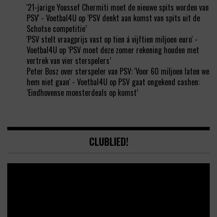
'21-jarige Youssef Chermiti moet de nieuwe spits worden van
PSV' - Voetbal4U
op
‘PSV denkt aan komst van spits uit de
Schotse competitie’
'PSV stelt vraagprijs vast op tien á vijftien miljoen euro' -
Voetbal4U
op
‘PSV moet deze zomer rekening houden met
vertrek van vier sterspelers’
Peter Bosz over sterspeler van PSV: 'Voor 60 miljoen laten we
hem niet gaan' - Voetbal4U
op
PSV gaat ongekend cashen:
‘Eindhovense monsterdeals op komst’
CLUBLIED!
Video
Player