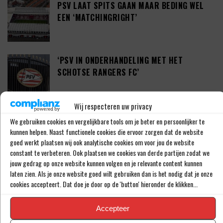
PSV LAAT SPITS GAAN MAAR BEDING WEL
EEN ‘MATCHINGRIGHT’
‘PSV IN ONDERHANDELING MET HET
SCHOTSE RANGERS FC’
Wij respecteren uw privacy
‘PSV WIL ZICH GAAN VERSTERKEN MET 29-
We gebruiken cookies en vergelijkbare tools om je beter en persoonlijker te
JARIGE ADAMA CAMARA’
kunnen helpen. Naast functionele cookies die ervoor zorgen dat de website
goed werkt plaatsen wij ook analytische cookies om voor jou de website
constant te verbeteren. Ook plaatsen we cookies van derde partijen zodat we
jouw gedrag op onze website kunnen volgen en je relevante content kunnen
JOEL DROMMEL (29) TEKENT VOOR VIER
laten zien. Als je onze website goed wilt gebruiken dan is het nodig dat je onze
JAAR BIJ FC TWENTE
cookies accepteert. Dat doe je door op de 'button' hieronder de klikken...
Accepteer