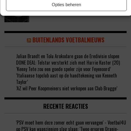
‘COUHAIB DRIOUECH ZOU EEN PRIMA
Opties beheren
SPELER ZIJN VOOR FEYENOORD’
BUITENLANDS VOETBALNIEUWS
Julian Brandt en Tolu Arokodare gaan de Eredivisie slopen
DONE DEAL: Telstar versterkt zich met Harrie Kuster (20)
‘Kenny Tete zou een goede speler zijn voor Feyenoord’
‘Italiaanse topclub aast op de handtekening van Kenneth
Taylor’
‘AZ wil Peer Koopmeiners niet verkopen aan Club Brugge’
RECENTE REACTIES
'PSV moet hem deze zomer echt gaan vervangen' - Voetbal4U
op
PSV kan waanzinnige slag slaan: ‘Twee ervaren Oranje-