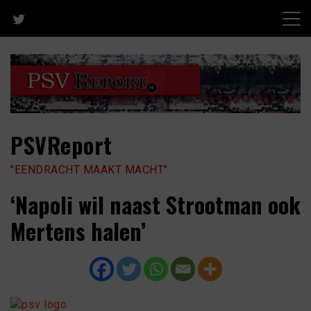
Skip
to
content
PSVReport
"EENDRACHT MAAKT MACHT"
‘Napoli wil naast Strootman ook
Mertens halen’