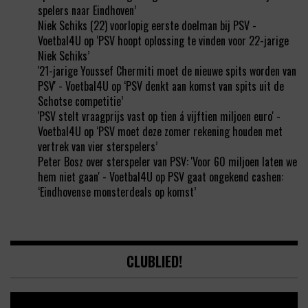
spelers naar Eindhoven’
Niek Schiks (22) voorlopig eerste doelman bij PSV -
Voetbal4U
op
‘PSV hoopt oplossing te vinden voor 22-jarige
Niek Schiks’
'21-jarige Youssef Chermiti moet de nieuwe spits worden van
PSV' - Voetbal4U
op
‘PSV denkt aan komst van spits uit de
Schotse competitie’
'PSV stelt vraagprijs vast op tien á vijftien miljoen euro' -
Voetbal4U
op
‘PSV moet deze zomer rekening houden met
vertrek van vier sterspelers’
Peter Bosz over sterspeler van PSV: 'Voor 60 miljoen laten we
hem niet gaan' - Voetbal4U
op
PSV gaat ongekend cashen:
‘Eindhovense monsterdeals op komst’
CLUBLIED!
Video