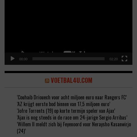
Player
00:00
02:20
VOETBAL4U.COM
‘Couhaib Driouech voor acht miljoen euro naar Rangers FC’
‘AZ krijgt eerste bod binnen van 17,5 miljoen euro’
‘Jofre Torrents (19) op korte termijn speler van Ajax’
‘Ajax is nog steeds in de race om 24-jarige Sergio Arribas’
‘Willem II meldt zich bij Feyenoord voor Neraysho Kasanwirjo
(24)’