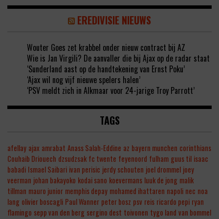
EREDIVISIE NIEUWS
Wouter Goes zet krabbel onder nieuw contract bij AZ
Wie is Jan Virgili? De aanvaller die bij Ajax op de radar staat
‘Sunderland aast op de handtekening van Ernst Poku’
‘Ajax wil nog vijf nieuwe spelers halen’
‘PSV meldt zich in Alkmaar voor 24-jarige Troy Parrott’
TAGS
afellay
ajax
amrabat
Anass Salah-Eddine
az
bayern munchen
corinthians
Couhaib Driouech
dzsudzsak
fc twente
feyenoord
fulham
guus til
isaac
babadi
Ismael Saibari
ivan perisic
jerdy schouten
joel drommel
joey
veerman
johan bakayoko
kodai sano
koevermans
luuk de jong
malik
tillman
mauro junior
memphis depay
mohamed ihattaren
napoli
nec
noa
lang
olivier boscagli
Paul Wanner
peter bosz
psv
reis
ricardo pepi
ryan
flamingo
sepp van den berg
sergino dest
toivonen
tygo land
van bommel