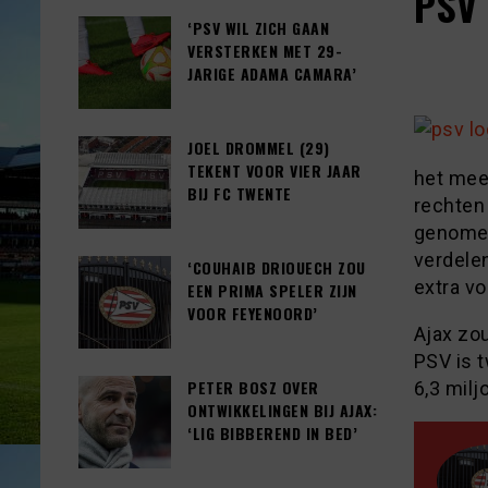
PSV 
‘PSV WIL ZICH GAAN
VERSTERKEN MET 29-
JARIGE ADAMA CAMARA’
JOEL DROMMEL (29)
TEKENT VOOR VIER JAAR
het mees
BIJ FC TWENTE
rechten
genomen
verdele
‘COUHAIB DRIOUECH ZOU
extra vo
EEN PRIMA SPELER ZIJN
VOOR FEYENOORD’
Ajax zo
PSV is 
PETER BOSZ OVER
6,3 milj
ONTWIKKELINGEN BIJ AJAX:
‘LIG BIBBEREND IN BED’