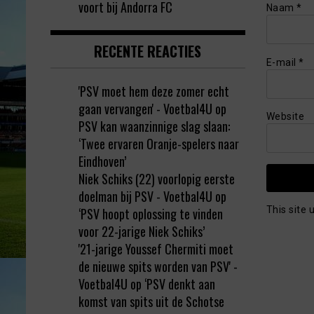
voort bij Andorra FC
Naam
*
RECENTE REACTIES
E-mail
*
'PSV moet hem deze zomer echt
gaan vervangen' - Voetbal4U
op
Website
PSV kan waanzinnige slag slaan:
‘Twee ervaren Oranje-spelers naar
Eindhoven’
Niek Schiks (22) voorlopig eerste
doelman bij PSV - Voetbal4U
op
This site
‘PSV hoopt oplossing te vinden
voor 22-jarige Niek Schiks’
'21-jarige Youssef Chermiti moet
de nieuwe spits worden van PSV' -
Voetbal4U
op
‘PSV denkt aan
komst van spits uit de Schotse