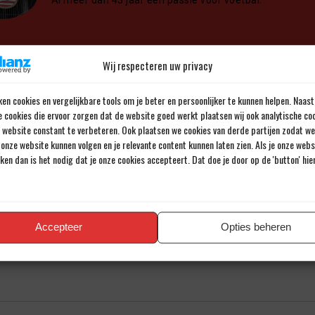
Al meer dan 43 jaar een passie voor voetbal.
Wij respecteren uw privacy
en reactie
en cookies en vergelijkbare tools om je beter en persoonlijker te kunnen helpen. Naast
e cookies die ervoor zorgen dat de website goed werkt plaatsen wij ook analytische co
iladres wordt niet gepubliceerd.
Verplichte velden zijn gemarkee
e website constant te verbeteren. Ook plaatsen we cookies van derde partijen zodat we
onze website kunnen volgen en je relevante content kunnen laten zien. Als je onze web
iken dan is het nodig dat je onze cookies accepteert. Dat doe je door op de 'button' hi
Accepteer
Opties beheren