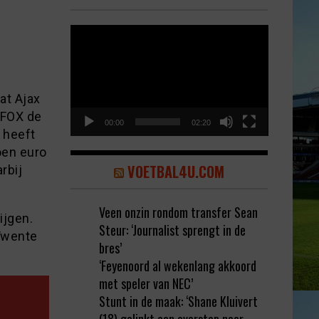
Video
Player
C
at Ajax
 FOX de
00:00
02:20
 heeft
oen euro
VOETBAL4U.COM
rbij
Veen onzin rondom transfer Sean
ijgen.
Steur: ‘Journalist sprengt in de
 Twente
bres’
‘Feyenoord al wekenlang akkoord
met speler van NEC’
Stunt in de maak: ‘Shane Kluivert