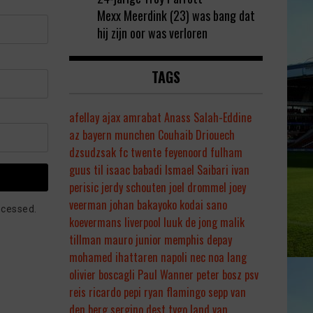
Mexx Meerdink (23) was bang dat
hij zijn oor was verloren
TAGS
afellay
ajax
amrabat
Anass Salah-Eddine
az
bayern munchen
Couhaib Driouech
dzsudzsak
fc twente
feyenoord
fulham
guus til
isaac babadi
Ismael Saibari
ivan
perisic
jerdy schouten
joel drommel
joey
veerman
johan bakayoko
kodai sano
ocessed.
koevermans
liverpool
luuk de jong
malik
tillman
mauro junior
memphis depay
mohamed ihattaren
napoli
nec
noa lang
olivier boscagli
Paul Wanner
peter bosz
psv
reis
ricardo pepi
ryan flamingo
sepp van
den berg
sergino dest
tygo land
van