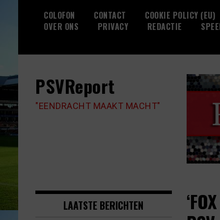
Skip
COLOFON
CONTACT
COOKIE POLICY (EU)
to
OVER ONS
PRIVACY
REDACTIE
SPEE
content
PSVReport
"EENDRACHT MAAKT MACHT"
‘FOX
LAATSTE BERICHTEN