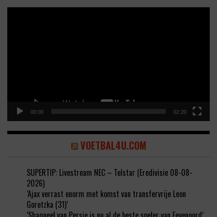
Video
Player
00:00
02:20
VOETBAL4U.COM
SUPERTIP: Livestream NEC – Telstar (Eredivisie 08-08-
2026)
‘Ajax verrast enorm met komst van transfervrije Leon
Goretzka (31)’
‘Shaqueel van Persie is nu al de beste speler van Feyenoord’