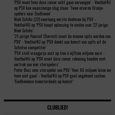
'PSV moet hem deze zomer echt gaan vervangen' - Voetbal4U
op
PSV kan waanzinnige slag slaan: ‘Twee ervaren Oranje-
spelers naar Eindhoven’
Niek Schiks (22) voorlopig eerste doelman bij PSV -
Voetbal4U
op
‘PSV hoopt oplossing te vinden voor 22-jarige
Niek Schiks’
'21-jarige Youssef Chermiti moet de nieuwe spits worden van
PSV' - Voetbal4U
op
‘PSV denkt aan komst van spits uit de
Schotse competitie’
'PSV stelt vraagprijs vast op tien á vijftien miljoen euro' -
Voetbal4U
op
‘PSV moet deze zomer rekening houden met
vertrek van vier sterspelers’
Peter Bosz over sterspeler van PSV: 'Voor 60 miljoen laten we
hem niet gaan' - Voetbal4U
op
PSV gaat ongekend cashen:
‘Eindhovense monsterdeals op komst’
CLUBLIED!