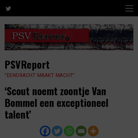
Skip
to
content
PSVReport
"EENDRACHT MAAKT MACHT"
‘Scout noemt zoontje Van
Bommel een exceptioneel
talent’