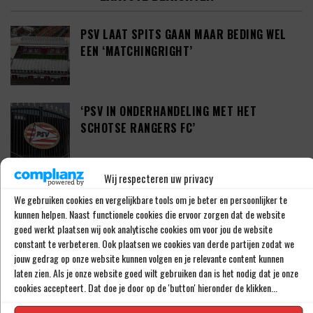
PSV LAAT SPITS GAAN MAAR BEDING WEL
EEN ‘MATCHINGRIGHT’
‘PSV IN ONDERHANDELING MET HET
SCHOTSE RANGERS FC’
Wij respecteren uw privacy
‘PSV WIL ZICH GAAN VERSTERKEN MET 29-
We gebruiken cookies en vergelijkbare tools om je beter en persoonlijker te
JARIGE ADAMA CAMARA’
kunnen helpen. Naast functionele cookies die ervoor zorgen dat de website
goed werkt plaatsen wij ook analytische cookies om voor jou de website
constant te verbeteren. Ook plaatsen we cookies van derde partijen zodat we
jouw gedrag op onze website kunnen volgen en je relevante content kunnen
JOEL DROMMEL (29) TEKENT VOOR VIER
laten zien. Als je onze website goed wilt gebruiken dan is het nodig dat je onze
JAAR BIJ FC TWENTE
cookies accepteert. Dat doe je door op de 'button' hieronder de klikken...