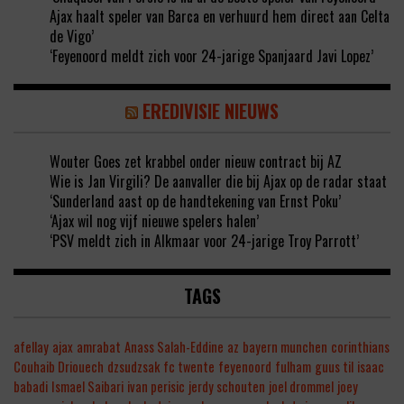
Ajax haalt speler van Barca en verhuurd hem direct aan Celta
de Vigo’
‘Feyenoord meldt zich voor 24-jarige Spanjaard Javi Lopez’
EREDIVISIE NIEUWS
Wouter Goes zet krabbel onder nieuw contract bij AZ
Wie is Jan Virgili? De aanvaller die bij Ajax op de radar staat
‘Sunderland aast op de handtekening van Ernst Poku’
‘Ajax wil nog vijf nieuwe spelers halen’
‘PSV meldt zich in Alkmaar voor 24-jarige Troy Parrott’
TAGS
afellay
ajax
amrabat
Anass Salah-Eddine
az
bayern munchen
corinthians
Couhaib Driouech
dzsudzsak
fc twente
feyenoord
fulham
guus til
isaac
babadi
Ismael Saibari
ivan perisic
jerdy schouten
joel drommel
joey