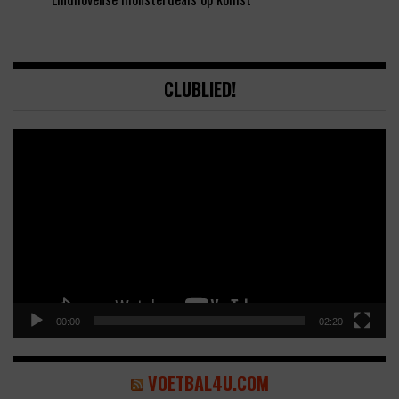
CLUBLIED!
Video
Player
00:00
02:20
VOETBAL4U.COM