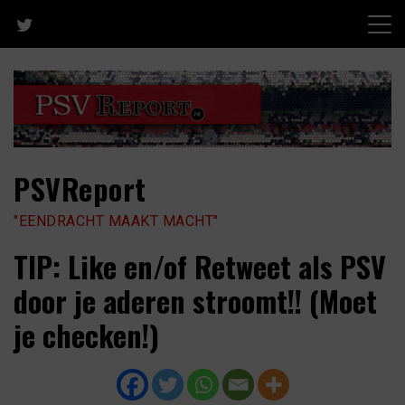
Skip
to
content
PSVReport
"EENDRACHT MAAKT MACHT"
TIP: Like en/of Retweet als PSV
door je aderen stroomt!! (Moet
je checken!)