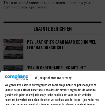
This site uses Akismet to reduce spam.
Learn how your
comment data is processed.
LAATSTE BERICHTEN
PSV LAAT SPITS GAAN MAAR BEDING WEL
EEN ‘MATCHINGRIGHT’
‘PSV IN ONDERHANDELING MET HET
SCHOTSE RANGERS FC’
Wij respecteren uw privacy
We gebruiken cookies en vergelijkbare tools om je beter en persoonlijker te
kunnen helpen. Naast functionele cookies die ervoor zorgen dat de website
‘PSV WIL ZICH GAAN VERSTERKEN MET 29-
goed werkt plaatsen wij ook analytische cookies om voor jou de website
JARIGE ADAMA CAMARA’
constant te verbeteren. Ook plaatsen we cookies van derde partijen zodat we
jouw gedrag op onze website kunnen volgen en je relevante content kunnen