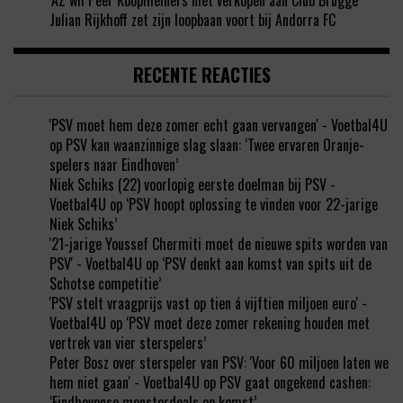
‘AZ wil Peer Koopmeiners niet verkopen aan Club Brugge’
Julian Rijkhoff zet zijn loopbaan voort bij Andorra FC
RECENTE REACTIES
'PSV moet hem deze zomer echt gaan vervangen' - Voetbal4U
op
PSV kan waanzinnige slag slaan: ‘Twee ervaren Oranje-
spelers naar Eindhoven’
Niek Schiks (22) voorlopig eerste doelman bij PSV -
Voetbal4U
op
‘PSV hoopt oplossing te vinden voor 22-jarige
Niek Schiks’
'21-jarige Youssef Chermiti moet de nieuwe spits worden van
PSV' - Voetbal4U
op
‘PSV denkt aan komst van spits uit de
Schotse competitie’
'PSV stelt vraagprijs vast op tien á vijftien miljoen euro' -
Voetbal4U
op
‘PSV moet deze zomer rekening houden met
vertrek van vier sterspelers’
Peter Bosz over sterspeler van PSV: 'Voor 60 miljoen laten we
hem niet gaan' - Voetbal4U
op
PSV gaat ongekend cashen:
‘Eindhovense monsterdeals op komst’