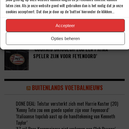
laten zien. Als je onze website goed wilt gebruiken dan is het nodig dat je onze
cookies accepteert. Dat doe je door op de 'button' hieronder de klikken...
JOEL DROMMEL (29) TEKENT VOOR VIER
JAAR BIJ FC TWENTE
Accepteer
Opties beheren
‘COUHAIB DRIOUECH ZOU EEN PRIMA
SPELER ZIJN VOOR FEYENOORD’
BUITENLANDS VOETBALNIEUWS
DONE DEAL: Telstar versterkt zich met Harrie Kuster (20)
‘Kenny Tete zou een goede speler zijn voor Feyenoord’
‘Italiaanse topclub aast op de handtekening van Kenneth
Taylor’