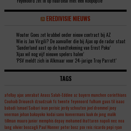
‘Feyenoord zet in op huurdeal met een koopoptie’
EREDIVISIE NIEUWS
Wouter Goes zet krabbel onder nieuw contract bij AZ
Wie is Jan Virgili? De aanvaller die bij Ajax op de radar staat
‘Sunderland aast op de handtekening van Ernst Poku’
‘Ajax wil nog vijf nieuwe spelers halen’
‘PSV meldt zich in Alkmaar voor 24-jarige Troy Parrott’
TAGS
afellay
ajax
amrabat
Anass Salah-Eddine
az
bayern munchen
corinthians
Couhaib Driouech
dzsudzsak
fc twente
feyenoord
fulham
guus til
isaac
babadi
Ismael Saibari
ivan perisic
jerdy schouten
joel drommel
joey
veerman
johan bakayoko
kodai sano
koevermans
luuk de jong
malik
tillman
mauro junior
memphis depay
mohamed ihattaren
napoli
nec
noa
lang
olivier boscagli
Paul Wanner
peter bosz
psv
reis
ricardo pepi
ryan