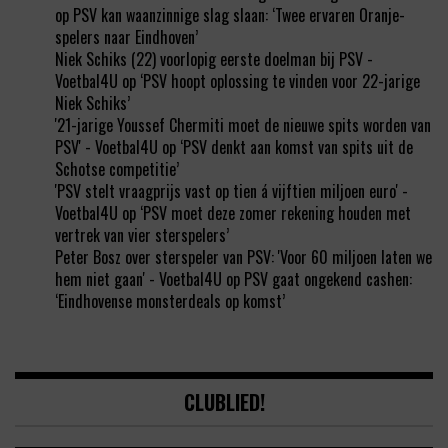
op
PSV kan waanzinnige slag slaan: ‘Twee ervaren Oranje-
spelers naar Eindhoven’
Niek Schiks (22) voorlopig eerste doelman bij PSV -
Voetbal4U
op
‘PSV hoopt oplossing te vinden voor 22-jarige
Niek Schiks’
'21-jarige Youssef Chermiti moet de nieuwe spits worden van
PSV' - Voetbal4U
op
‘PSV denkt aan komst van spits uit de
Schotse competitie’
'PSV stelt vraagprijs vast op tien á vijftien miljoen euro' -
Voetbal4U
op
‘PSV moet deze zomer rekening houden met
vertrek van vier sterspelers’
Peter Bosz over sterspeler van PSV: 'Voor 60 miljoen laten we
hem niet gaan' - Voetbal4U
op
PSV gaat ongekend cashen:
‘Eindhovense monsterdeals op komst’
CLUBLIED!