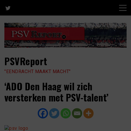
Skip
to
content
PSVReport
"EENDRACHT MAAKT MACHT"
‘ADO Den Haag wil zich
versterken met PSV-talent’