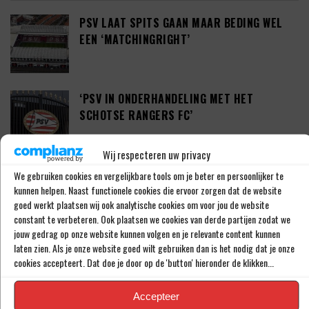
PSV LAAT SPITS GAAN MAAR BEDING WEL
EEN ‘MATCHINGRIGHT’
‘PSV IN ONDERHANDELING MET HET
SCHOTSE RANGERS FC’
Wij respecteren uw privacy
‘PSV WIL ZICH GAAN VERSTERKEN MET 29-
We gebruiken cookies en vergelijkbare tools om je beter en persoonlijker te
kunnen helpen. Naast functionele cookies die ervoor zorgen dat de website
JARIGE ADAMA CAMARA’
goed werkt plaatsen wij ook analytische cookies om voor jou de website
constant te verbeteren. Ook plaatsen we cookies van derde partijen zodat we
jouw gedrag op onze website kunnen volgen en je relevante content kunnen
laten zien. Als je onze website goed wilt gebruiken dan is het nodig dat je onze
JOEL DROMMEL (29) TEKENT VOOR VIER
cookies accepteert. Dat doe je door op de 'button' hieronder de klikken...
JAAR BIJ FC TWENTE
Accepteer