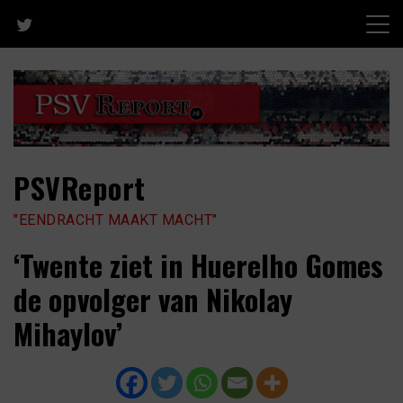
Skip
to
content
PSVReport
"EENDRACHT MAAKT MACHT"
‘Twente ziet in Huerelho Gomes
de opvolger van Nikolay
Mihaylov’