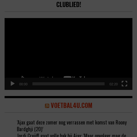
CLUBLIED!
Video
Player
00:00
02:20
VOETBAL4U.COM
‘Ajax gaat deze zomer nog verrassen met komst van Roony
Bardghji (20)’
Jordi Cruijff gaat volle bak bij Ajax: ‘Maar opvolger mag de