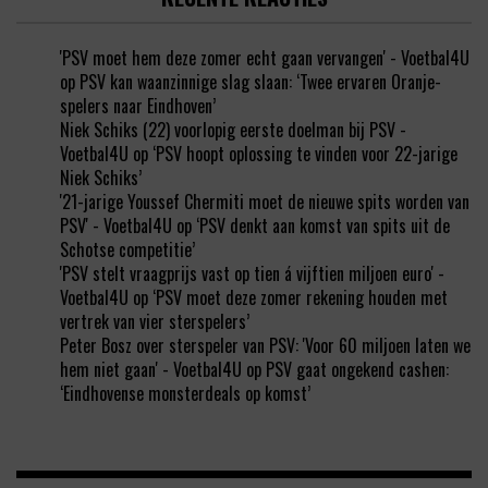
'PSV moet hem deze zomer echt gaan vervangen' - Voetbal4U
op
PSV kan waanzinnige slag slaan: ‘Twee ervaren Oranje-
spelers naar Eindhoven’
Niek Schiks (22) voorlopig eerste doelman bij PSV -
Voetbal4U
op
‘PSV hoopt oplossing te vinden voor 22-jarige
Niek Schiks’
'21-jarige Youssef Chermiti moet de nieuwe spits worden van
PSV' - Voetbal4U
op
‘PSV denkt aan komst van spits uit de
Schotse competitie’
'PSV stelt vraagprijs vast op tien á vijftien miljoen euro' -
Voetbal4U
op
‘PSV moet deze zomer rekening houden met
vertrek van vier sterspelers’
Peter Bosz over sterspeler van PSV: 'Voor 60 miljoen laten we
hem niet gaan' - Voetbal4U
op
PSV gaat ongekend cashen:
‘Eindhovense monsterdeals op komst’