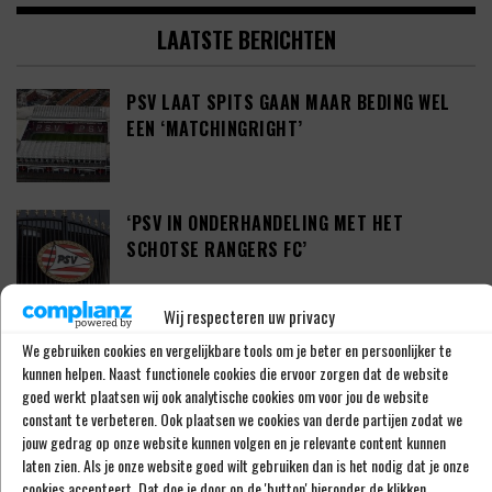
LAATSTE BERICHTEN
PSV LAAT SPITS GAAN MAAR BEDING WEL
EEN ‘MATCHINGRIGHT’
‘PSV IN ONDERHANDELING MET HET
SCHOTSE RANGERS FC’
Wij respecteren uw privacy
‘PSV WIL ZICH GAAN VERSTERKEN MET 29-
We gebruiken cookies en vergelijkbare tools om je beter en persoonlijker te
JARIGE ADAMA CAMARA’
kunnen helpen. Naast functionele cookies die ervoor zorgen dat de website
goed werkt plaatsen wij ook analytische cookies om voor jou de website
constant te verbeteren. Ook plaatsen we cookies van derde partijen zodat we
jouw gedrag op onze website kunnen volgen en je relevante content kunnen
JOEL DROMMEL (29) TEKENT VOOR VIER
laten zien. Als je onze website goed wilt gebruiken dan is het nodig dat je onze
cookies accepteert. Dat doe je door op de 'button' hieronder de klikken...
JAAR BIJ FC TWENTE