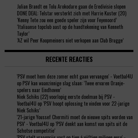
Julian Brandt en Tolu Arokodare gaan de Eredivisie slopen
DONE DEAL: Telstar versterkt zich met Harrie Kuster (20)
‘Kenny Tete zou een goede speler zijn voor Feyenoord’
‘Italiaanse topclub aast op de handtekening van Kenneth
Taylor’
‘AZ wil Peer Koopmeiners niet verkopen aan Club Brugge’
RECENTE REACTIES
'PSV moet hem deze zomer echt gaan vervangen' - Voetbal4U
op
PSV kan waanzinnige slag slaan: ‘Twee ervaren Oranje-
spelers naar Eindhoven’
Niek Schiks (22) voorlopig eerste doelman bij PSV -
Voetbal4U
op
‘PSV hoopt oplossing te vinden voor 22-jarige
Niek Schiks’
'21-jarige Youssef Chermiti moet de nieuwe spits worden van
PSV' - Voetbal4U
op
‘PSV denkt aan komst van spits uit de
Schotse competitie’
'PSV stelt vraagprijs vast op tien á vijftien miljoen euro' -