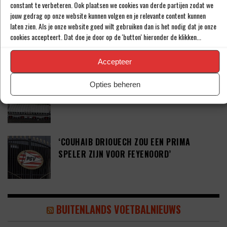
constant te verbeteren. Ook plaatsen we cookies van derde partijen zodat we
jouw gedrag op onze website kunnen volgen en je relevante content kunnen
laten zien. Als je onze website goed wilt gebruiken dan is het nodig dat je onze
‘PSV WIL ZICH GAAN VERSTERKEN MET 29-
cookies accepteert. Dat doe je door op de 'button' hieronder de klikken...
JARIGE ADAMA CAMARA’
Accepteer
Opties beheren
JOEL DROMMEL (29) TEKENT VOOR VIER
JAAR BIJ FC TWENTE
‘COUHAIB DRIOUECH ZOU EEN PRIMA
SPELER ZIJN VOOR FEYENOORD’
BUITENLANDS VOETBALNIEUWS