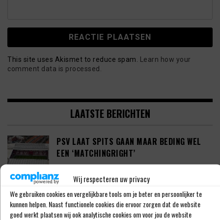
This site uses Akismet to reduce spam.
Learn how your
comment data is processed.
LAATSTE BERICHTEN
PSV LAAT SPITS GAAN MAAR BEDING WEL
EEN ‘MATCHINGRIGHT’
Wij respecteren uw privacy
We gebruiken cookies en vergelijkbare tools om je beter en persoonlijker te
‘PSV IN ONDERHANDELING MET HET
kunnen helpen. Naast functionele cookies die ervoor zorgen dat de website
SCHOTSE RANGERS FC’
goed werkt plaatsen wij ook analytische cookies om voor jou de website