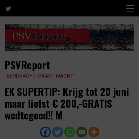
Skip
to
content
PSVReport
"EENDRACHT MAAKT MACHT"
EK SUPERTIP: Krijg tot 20 juni
maar liefst € 200,-GRATIS
wedtegoed!! M