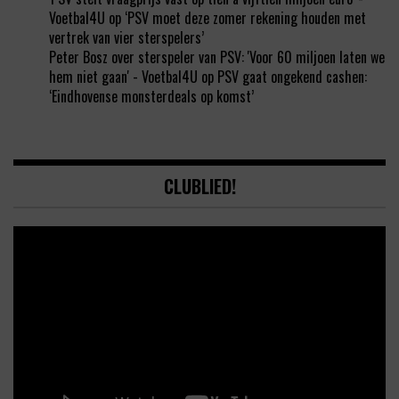
Voetbal4U
op
‘PSV moet deze zomer rekening houden met
vertrek van vier sterspelers’
Peter Bosz over sterspeler van PSV: 'Voor 60 miljoen laten we
hem niet gaan' - Voetbal4U
op
PSV gaat ongekend cashen:
‘Eindhovense monsterdeals op komst’
CLUBLIED!
Video
Player