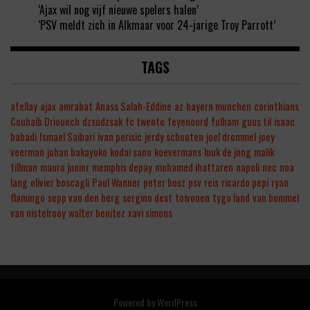
‘Ajax wil nog vijf nieuwe spelers halen’
‘PSV meldt zich in Alkmaar voor 24-jarige Troy Parrott’
TAGS
afellay
ajax
amrabat
Anass Salah-Eddine
az
bayern munchen
corinthians
Couhaib Driouech
dzsudzsak
fc twente
feyenoord
fulham
guus til
isaac
babadi
Ismael Saibari
ivan perisic
jerdy schouten
joel drommel
joey
veerman
johan bakayoko
kodai sano
koevermans
luuk de jong
malik
tillman
mauro junior
memphis depay
mohamed ihattaren
napoli
nec
noa
lang
olivier boscagli
Paul Wanner
peter bosz
psv
reis
ricardo pepi
ryan
flamingo
sepp van den berg
sergino dest
toivonen
tygo land
van bommel
van nistelrooy
walter benitez
xavi simons
Powered by
WordPress