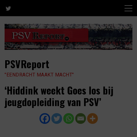
Skip
to
content
PSVReport
"EENDRACHT MAAKT MACHT"
‘Hiddink weekt Goes los bij
jeugdopleiding van PSV’