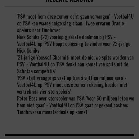
'PSV moet hem deze zomer echt gaan vervangen' - Voetbal4U
op
PSV kan waanzinnige slag slaan: ‘Twee ervaren Oranje-
spelers naar Eindhoven’
Niek Schiks (22) voorlopig eerste doelman bij PSV -
Voetbal4U
op
‘PSV hoopt oplossing te vinden voor 22-jarige
Niek Schiks’
'21-jarige Youssef Chermiti moet de nieuwe spits worden van
PSV' - Voetbal4U
op
‘PSV denkt aan komst van spits uit de
Schotse competitie’
'PSV stelt vraagprijs vast op tien á vijftien miljoen euro' -
Voetbal4U
op
‘PSV moet deze zomer rekening houden met
vertrek van vier sterspelers’
Peter Bosz over sterspeler van PSV: 'Voor 60 miljoen laten we
hem niet gaan' - Voetbal4U
op
PSV gaat ongekend cashen:
‘Eindhovense monsterdeals op komst’