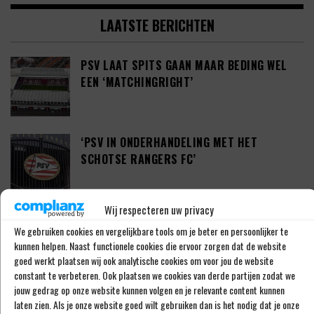
LAATSTE BERICHTEN
PSV LAAT SPITS GAAN MAAR BEDING WEL
EEN ‘MATCHINGRIGHT’
‘PSV IN ONDERHANDELING MET HET
SCHOTSE RANGERS FC’
Wij respecteren uw privacy
‘PSV WIL ZICH GAAN VERSTERKEN MET 29-
We gebruiken cookies en vergelijkbare tools om je beter en persoonlijker te
JARIGE ADAMA CAMARA’
kunnen helpen. Naast functionele cookies die ervoor zorgen dat de website
goed werkt plaatsen wij ook analytische cookies om voor jou de website
constant te verbeteren. Ook plaatsen we cookies van derde partijen zodat we
jouw gedrag op onze website kunnen volgen en je relevante content kunnen
JOEL DROMMEL (29) TEKENT VOOR VIER
laten zien. Als je onze website goed wilt gebruiken dan is het nodig dat je onze
JAAR BIJ FC TWENTE