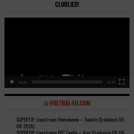
CLUBLIED!
Video
Player
00:00
02:20
VOETBAL4U.COM
SUPERTIP: Livestream Heerenveen – Twente (Eredivisie 09-
08-2026)
SUPERTIP: Livestream PEC Zwolle – Ajax (Eredivisie 09-08-