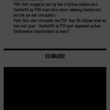
'PSV stelt vraagprijs vast op tien á vijftien miljoen euro' -
Voetbal4U
op
‘PSV moet deze zomer rekening houden met
vertrek van vier sterspelers’
Peter Bosz over sterspeler van PSV: 'Voor 60 miljoen laten we
hem niet gaan' - Voetbal4U
op
PSV gaat ongekend cashen:
‘Eindhovense monsterdeals op komst’
CLUBLIED!
Video
Player