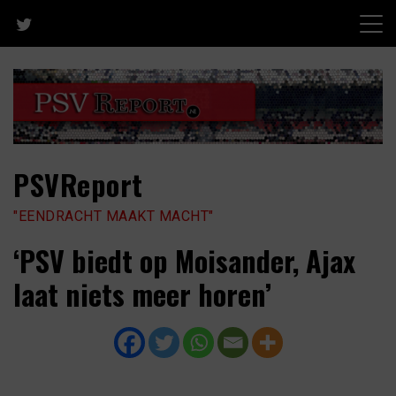
Skip
to
content
PSVReport
"EENDRACHT MAAKT MACHT"
‘PSV biedt op Moisander, Ajax
laat niets meer horen’