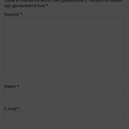
Jouw e-mailadres wordt niet gepubliceerd.
Verplichte velden
zijn gemarkeerd met
*
Reactie
*
Naam
*
E-mail
*