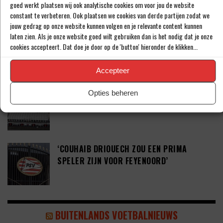
goed werkt plaatsen wij ook analytische cookies om voor jou de website
constant te verbeteren. Ook plaatsen we cookies van derde partijen zodat we
jouw gedrag op onze website kunnen volgen en je relevante content kunnen
laten zien. Als je onze website goed wilt gebruiken dan is het nodig dat je onze
‘PSV WIL ZICH GAAN VERSTERKEN MET 29-
cookies accepteert. Dat doe je door op de 'button' hieronder de klikken...
JARIGE ADAMA CAMARA’
Accepteer
JOEL DROMMEL (29) TEKENT VOOR VIER
Opties beheren
JAAR BIJ FC TWENTE
‘COUHAIB DRIOUECH ZOU EEN PRIMA
SPELER ZIJN VOOR FEYENOORD’
BUITENLANDS VOETBALNIEUWS