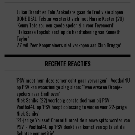
Julian Brandt en Tolu Arokodare gaan de Eredivisie slopen
DONE DEAL: Telstar versterkt zich met Harrie Kuster (20)
‘Kenny Tete zou een goede speler zijn voor Feyenoord’
‘Italiaanse topclub aast op de handtekening van Kenneth
Taylor’
‘AZ wil Peer Koopmeiners niet verkopen aan Club Brugge’
RECENTE REACTIES
'PSV moet hem deze zomer echt gaan vervangen' - Voetbal4U
op
PSV kan waanzinnige slag slaan: ‘Twee ervaren Oranje-
spelers naar Eindhoven’
Niek Schiks (22) voorlopig eerste doelman bij PSV -
Voetbal4U
op
‘PSV hoopt oplossing te vinden voor 22-jarige
Niek Schiks’
'21-jarige Youssef Chermiti moet de nieuwe spits worden van
PSV' - Voetbal4U
op
‘PSV denkt aan komst van spits uit de
Schotse competitie’