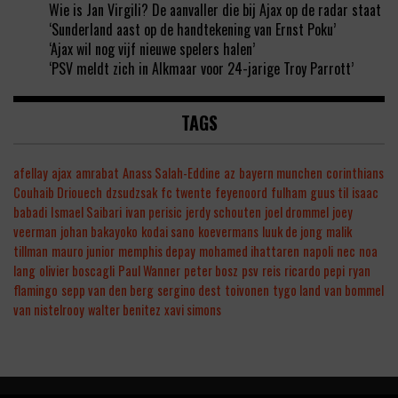
Wie is Jan Virgili? De aanvaller die bij Ajax op de radar staat
‘Sunderland aast op de handtekening van Ernst Poku’
‘Ajax wil nog vijf nieuwe spelers halen’
‘PSV meldt zich in Alkmaar voor 24-jarige Troy Parrott’
TAGS
afellay
ajax
amrabat
Anass Salah-Eddine
az
bayern munchen
corinthians
Couhaib Driouech
dzsudzsak
fc twente
feyenoord
fulham
guus til
isaac
babadi
Ismael Saibari
ivan perisic
jerdy schouten
joel drommel
joey
veerman
johan bakayoko
kodai sano
koevermans
luuk de jong
malik
tillman
mauro junior
memphis depay
mohamed ihattaren
napoli
nec
noa
lang
olivier boscagli
Paul Wanner
peter bosz
psv
reis
ricardo pepi
ryan
flamingo
sepp van den berg
sergino dest
toivonen
tygo land
van bommel
van nistelrooy
walter benitez
xavi simons