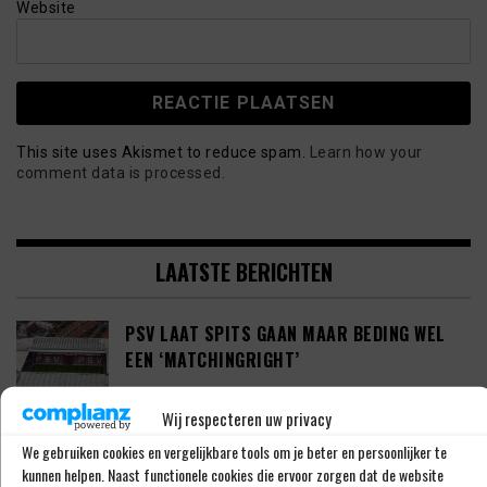
Website
This site uses Akismet to reduce spam.
Learn how your
comment data is processed.
LAATSTE BERICHTEN
PSV LAAT SPITS GAAN MAAR BEDING WEL
EEN ‘MATCHINGRIGHT’
Wij respecteren uw privacy
We gebruiken cookies en vergelijkbare tools om je beter en persoonlijker te
‘PSV IN ONDERHANDELING MET HET
kunnen helpen. Naast functionele cookies die ervoor zorgen dat de website
SCHOTSE RANGERS FC’