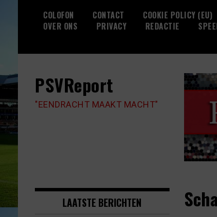
Skip
COLOFON
CONTACT
COOKIE POLICY (EU)
to
OVER ONS
PRIVACY
REDACTIE
SPEE
content
PSVReport
"EENDRACHT MAAKT MACHT"
Scha
LAATSTE BERICHTEN