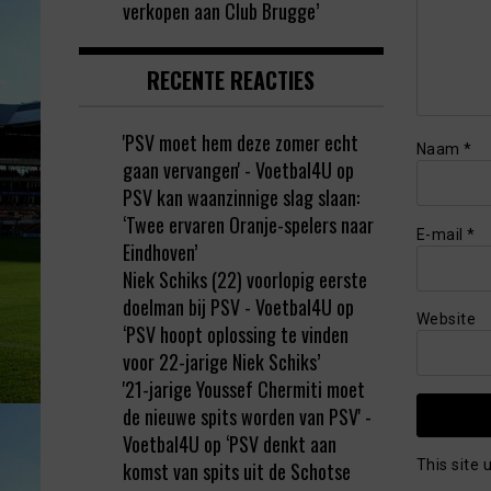
verkopen aan Club Brugge’
RECENTE REACTIES
'PSV moet hem deze zomer echt
Naam
*
gaan vervangen' - Voetbal4U
op
PSV kan waanzinnige slag slaan:
‘Twee ervaren Oranje-spelers naar
E-mail
*
Eindhoven’
Niek Schiks (22) voorlopig eerste
doelman bij PSV - Voetbal4U
op
Website
‘PSV hoopt oplossing te vinden
voor 22-jarige Niek Schiks’
'21-jarige Youssef Chermiti moet
de nieuwe spits worden van PSV' -
Voetbal4U
op
‘PSV denkt aan
This site
komst van spits uit de Schotse