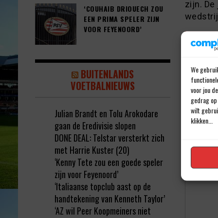
zijn. De
‘COUHAIB DRIOUECH ZOU
wedstri
EEN PRIMA SPELER ZIJN
VOOR FEYENOORD’
We gebruik
BUITENLANDS
functionel
VOETBALNIEUWS
voor jou d
gedrag op 
wilt gebru
Julian Brandt en Tolu Arokodare
klikken...
gaan de Eredivisie slopen
Geef e
DONE DEAL: Telstar versterkt zich
met Harrie Kuster (20)
Jouw e-ma
‘Kenny Tete zou een goede speler
Reactie
*
zijn voor Feyenoord’
‘Italiaanse topclub aast op de
handtekening van Kenneth Taylor’
‘AZ wil Peer Koopmeiners niet