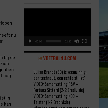
Video
Player
rlopen
heeft nu
er
00:00
02:20
VOETBAL4U.COM
h bij de
 zich
gentien.
‘Julian Brandt (30) is waanzinnig,
it nog
een techneut, een echte stilist’
VIDEO: Samenvatting PSV –
Fortuna Sittard (2-2 Eredivisie)
VIDEO: Samenvatting NEC –
et in
Telstar (1-2 Eredivisie)
de kan