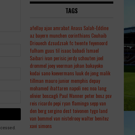
TAGS
afellay
ajax
amrabat
Anass Salah-Eddine
az
bayern munchen
corinthians
Couhaib
Driouech
dzsudzsak
fc twente
feyenoord
fulham
guus til
isaac babadi
Ismael
Saibari
ivan perisic
jerdy schouten
joel
drommel
joey veerman
johan bakayoko
kodai sano
koevermans
luuk de jong
malik
tillman
mauro junior
memphis depay
mohamed ihattaren
napoli
nec
noa lang
olivier boscagli
Paul Wanner
peter bosz
psv
reis
ricardo pepi
ryan flamingo
sepp van
den berg
sergino dest
toivonen
tygo land
van bommel
van nistelrooy
walter benitez
xavi simons
ocessed.