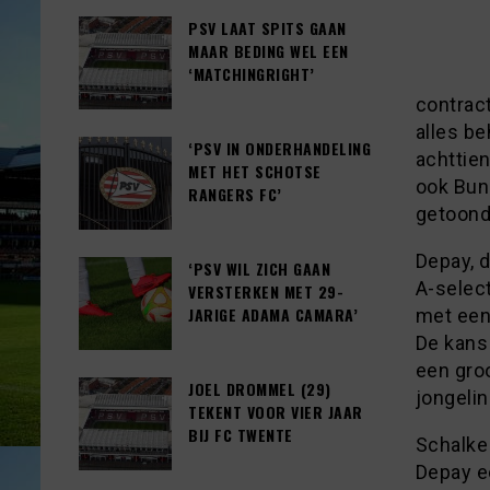
PSV LAAT SPITS GAAN
MAAR BEDING WEL EEN
‘MATCHINGRIGHT’
contrac
alles be
‘PSV IN ONDERHANDELING
achttien
MET HET SCHOTSE
ook Bund
RANGERS FC’
getoond
Depay, d
‘PSV WIL ZICH GAAN
A-select
VERSTERKEN MET 29-
JARIGE ADAMA CAMARA’
met een
De kans 
een gro
JOEL DROMMEL (29)
jongelin
TEKENT VOOR VIER JAAR
BIJ FC TWENTE
Schalke
Depay e