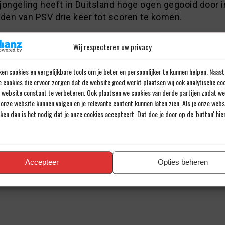
 jongeling heeft in Duitsland hoge ogen gegooid door i
jden van PSV drie keer tot scoren te komen.
Wij respecteren uw privacy
Door Johannes Cornelis
Al meer dan 43 jaar een passie voor voetbal.
en cookies en vergelijkbare tools om je beter en persoonlijker te kunnen helpen. Naast
e cookies die ervoor zorgen dat de website goed werkt plaatsen wij ook analytische co
e website constant te verbeteren. Ook plaatsen we cookies van derde partijen zodat we
onze website kunnen volgen en je relevante content kunnen laten zien. Als je onze web
iken dan is het nodig dat je onze cookies accepteert. Dat doe je door op de 'button' hi
en reactie
iladres wordt niet gepubliceerd.
Verplichte velden zijn gemarkee
Accepteer
Opties beheren