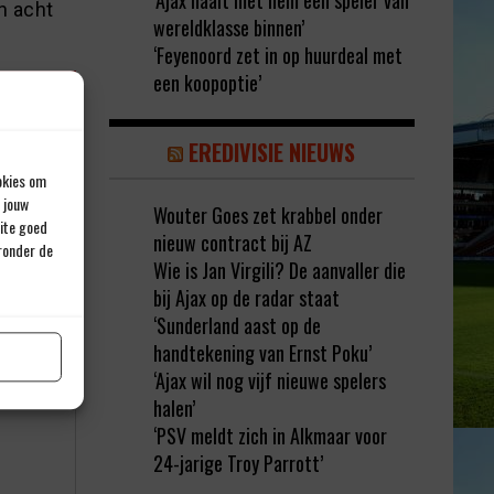
‘Ajax haalt met hem een speler van
n acht
wereldklasse binnen’
‘Feyenoord zet in op huurdeal met
een koopoptie’
EREDIVISIE NIEUWS
okies om
 jouw
Wouter Goes zet krabbel onder
site goed
nieuw contract bij AZ
eronder de
Wie is Jan Virgili? De aanvaller die
bij Ajax op de radar staat
‘Sunderland aast op de
rd met
*
handtekening van Ernst Poku’
‘Ajax wil nog vijf nieuwe spelers
halen’
‘PSV meldt zich in Alkmaar voor
24-jarige Troy Parrott’