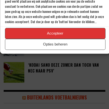
goed werkt plaatsen wij ook analytische cookies om voor jou de website
constant te verbeteren. Ook plaatsen we cookies van derde partijen zodat we
‘COUHAIB DRIOUECH ZOU EEN PRIMA
jouw gedrag op onze website kunnen volgen en je relevante content kunnen
laten zien. Als je onze website goed wilt gebruiken dan is het nodig dat je onze
SPELER ZIJN VOOR FEYENOORD’
cookies accepteert. Dat doe je door op de 'button' hieronder de klikken...
Accepteer
PETER BOSZ OVER ONTWIKKELINGEN BIJ
AJAX: ‘LIG BIBBEREND IN BED’
Opties beheren
‘KODAI SANO DEZE ZOMER DAN TOCH VAN
NEC NAAR PSV’
BUITENLANDS VOETBALNIEUWS