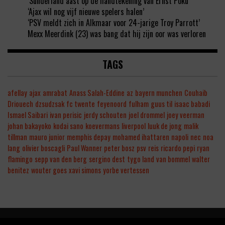
‘Sunderland aast op de handtekening van Ernst Poku’
‘Ajax wil nog vijf nieuwe spelers halen’
‘PSV meldt zich in Alkmaar voor 24-jarige Troy Parrott’
Mexx Meerdink (23) was bang dat hij zijn oor was verloren
TAGS
afellay
ajax
amrabat
Anass Salah-Eddine
az
bayern munchen
Couhaib
Driouech
dzsudzsak
fc twente
feyenoord
fulham
guus til
isaac babadi
Ismael Saibari
ivan perisic
jerdy schouten
joel drommel
joey veerman
johan bakayoko
kodai sano
koevermans
liverpool
luuk de jong
malik
tillman
mauro junior
memphis depay
mohamed ihattaren
napoli
nec
noa
lang
olivier boscagli
Paul Wanner
peter bosz
psv
reis
ricardo pepi
ryan
flamingo
sepp van den berg
sergino dest
tygo land
van bommel
walter
benitez
wouter goes
xavi simons
yorbe vertessen