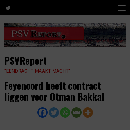
Skip
to
content
PSVReport
"EENDRACHT MAAKT MACHT"
Feyenoord heeft contract
liggen voor Otman Bakkal