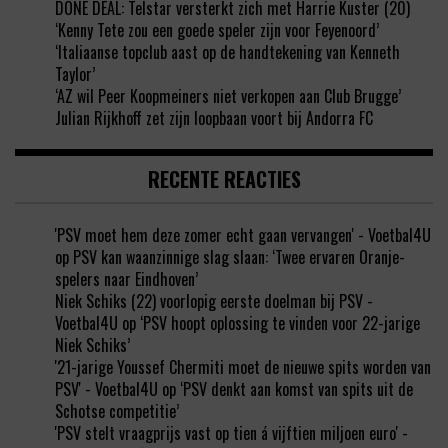
DONE DEAL: Telstar versterkt zich met Harrie Kuster (20)
‘Kenny Tete zou een goede speler zijn voor Feyenoord’
‘Italiaanse topclub aast op de handtekening van Kenneth
Taylor’
‘AZ wil Peer Koopmeiners niet verkopen aan Club Brugge’
Julian Rijkhoff zet zijn loopbaan voort bij Andorra FC
RECENTE REACTIES
'PSV moet hem deze zomer echt gaan vervangen' - Voetbal4U
op
PSV kan waanzinnige slag slaan: ‘Twee ervaren Oranje-
spelers naar Eindhoven’
Niek Schiks (22) voorlopig eerste doelman bij PSV -
Voetbal4U
op
‘PSV hoopt oplossing te vinden voor 22-jarige
Niek Schiks’
'21-jarige Youssef Chermiti moet de nieuwe spits worden van
PSV' - Voetbal4U
op
‘PSV denkt aan komst van spits uit de
Schotse competitie’
'PSV stelt vraagprijs vast op tien á vijftien miljoen euro' -