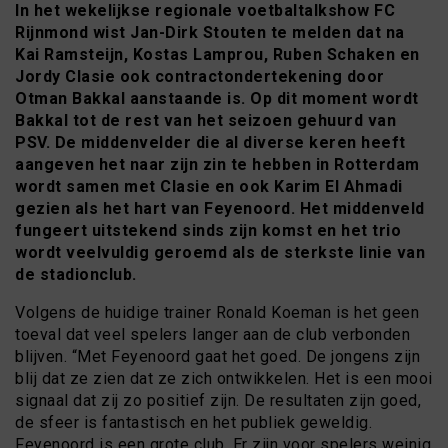
In het wekelijkse regionale voetbaltalkshow FC
Rijnmond wist Jan-Dirk Stouten te melden dat na
Kai Ramsteijn, Kostas Lamprou, Ruben Schaken en
Jordy Clasie ook contractondertekening door
Otman Bakkal aanstaande is. Op dit moment wordt
Bakkal tot de rest van het seizoen gehuurd van
PSV. De middenvelder die al diverse keren heeft
aangeven het naar zijn zin te hebben in Rotterdam
wordt samen met Clasie en ook Karim El Ahmadi
gezien als het hart van Feyenoord. Het middenveld
fungeert uitstekend sinds zijn komst en het trio
wordt veelvuldig geroemd als de sterkste linie van
de stadionclub.
Volgens de huidige trainer Ronald Koeman is het geen
toeval dat veel spelers langer aan de club verbonden
blijven. “Met Feyenoord gaat het goed. De jongens zijn
blij dat ze zien dat ze zich ontwikkelen. Het is een mooi
signaal dat zij zo positief zijn. De resultaten zijn goed,
de sfeer is fantastisch en het publiek geweldig.
Feyenoord is een grote club. Er zijn voor spelers weinig