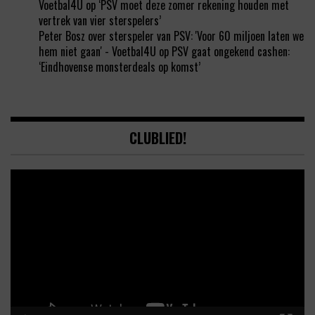
Voetbal4U
op
‘PSV moet deze zomer rekening houden met
vertrek van vier sterspelers’
Peter Bosz over sterspeler van PSV: 'Voor 60 miljoen laten we
hem niet gaan' - Voetbal4U
op
PSV gaat ongekend cashen:
‘Eindhovense monsterdeals op komst’
CLUBLIED!
Video
Player