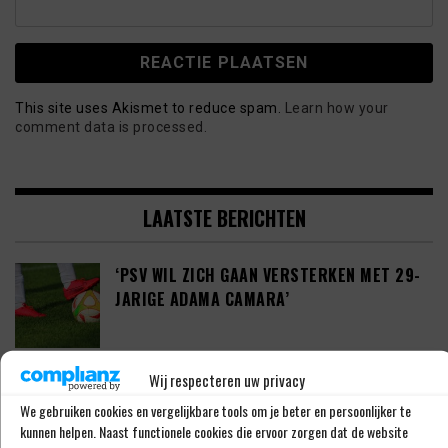
This site uses Akismet to reduce spam.
Learn how your
comment data is processed.
LAATSTE BERICHTEN
‘PSV WIL ZICH GAAN VERSTERKEN MET 29-
JARIGE ADAMA CAMARA’
Wij respecteren uw privacy
JOEL DROMMEL (29) TEKENT VOOR VIER
JAAR BIJ FC TWENTE
We gebruiken cookies en vergelijkbare tools om je beter en persoonlijker te
kunnen helpen. Naast functionele cookies die ervoor zorgen dat de website