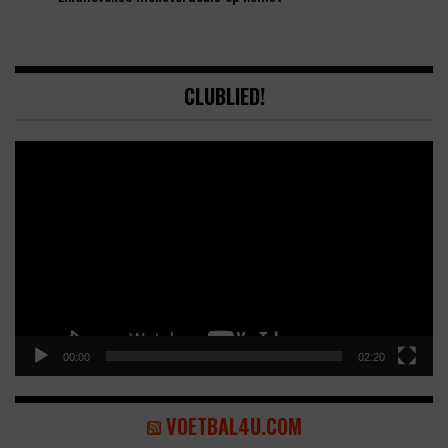
CLUBLIED!
Video
Player
00:00
02:20
VOETBAL4U.COM