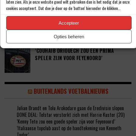
laten zien. Als je onze website goed wilt gebruiken dan is het nodig dat je onze
cookies accepteert. Dat doe je door op de 'button' hieronder de klikken...
JOEL DROMMEL (29) TEKENT VOOR VIER
Accepteer
JAAR BIJ FC TWENTE
Opties beheren
‘COUHAIB DRIOUECH ZOU EEN PRIMA
SPELER ZIJN VOOR FEYENOORD’
BUITENLANDS VOETBALNIEUWS
Julian Brandt en Tolu Arokodare gaan de Eredivisie slopen
DONE DEAL: Telstar versterkt zich met Harrie Kuster (20)
‘Kenny Tete zou een goede speler zijn voor Feyenoord’
‘Italiaanse topclub aast op de handtekening van Kenneth
Taylor’