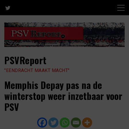
Skip
to
content
PSVReport
"EENDRACHT MAAKT MACHT"
Memphis Depay pas na de
winterstop weer inzetbaar voor
PSV