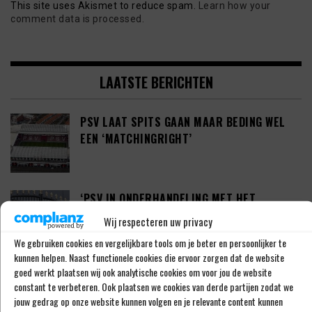
This site uses Akismet to reduce spam.
Learn how your
comment data is processed.
LAATSTE BERICHTEN
PSV LAAT SPITS GAAN MAAR BEDING WEL
EEN ‘MATCHINGRIGHT’
‘PSV IN ONDERHANDELING MET HET
SCHOTSE RANGERS FC’
Wij respecteren uw privacy
We gebruiken cookies en vergelijkbare tools om je beter en persoonlijker te
kunnen helpen. Naast functionele cookies die ervoor zorgen dat de website
goed werkt plaatsen wij ook analytische cookies om voor jou de website
‘PSV WIL ZICH GAAN VERSTERKEN MET 29-
constant te verbeteren. Ook plaatsen we cookies van derde partijen zodat we
JARIGE ADAMA CAMARA’
jouw gedrag op onze website kunnen volgen en je relevante content kunnen