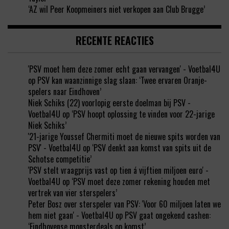
‘AZ wil Peer Koopmeiners niet verkopen aan Club Brugge’
RECENTE REACTIES
'PSV moet hem deze zomer echt gaan vervangen' - Voetbal4U
op
PSV kan waanzinnige slag slaan: ‘Twee ervaren Oranje-
spelers naar Eindhoven’
Niek Schiks (22) voorlopig eerste doelman bij PSV -
Voetbal4U
op
‘PSV hoopt oplossing te vinden voor 22-jarige
Niek Schiks’
'21-jarige Youssef Chermiti moet de nieuwe spits worden van
PSV' - Voetbal4U
op
‘PSV denkt aan komst van spits uit de
Schotse competitie’
'PSV stelt vraagprijs vast op tien á vijftien miljoen euro' -
Voetbal4U
op
‘PSV moet deze zomer rekening houden met
vertrek van vier sterspelers’
Peter Bosz over sterspeler van PSV: 'Voor 60 miljoen laten we
hem niet gaan' - Voetbal4U
op
PSV gaat ongekend cashen:
‘Eindhovense monsterdeals op komst’