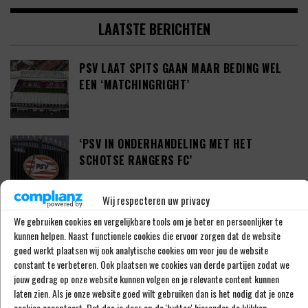
LAATSTE BERICHTEN
PSV LAAT SPITS GAAN MAAR BEDING WEL
EEN ‘MATCHINGRIGHT’
‘PSV IN ONDERHANDELING MET HET
SCHOTSE RANGERS FC’
Wij respecteren uw privacy
‘PSV WIL ZICH GAAN VERSTERKEN MET 29-
We gebruiken cookies en vergelijkbare tools om je beter en persoonlijker te
JARIGE ADAMA CAMARA’
kunnen helpen. Naast functionele cookies die ervoor zorgen dat de website
goed werkt plaatsen wij ook analytische cookies om voor jou de website
constant te verbeteren. Ook plaatsen we cookies van derde partijen zodat we
jouw gedrag op onze website kunnen volgen en je relevante content kunnen
laten zien. Als je onze website goed wilt gebruiken dan is het nodig dat je onze
JOEL DROMMEL (29) TEKENT VOOR VIER
cookies accepteert. Dat doe je door op de 'button' hieronder de klikken...