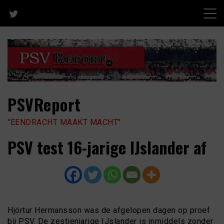
Skip
to
content
PSVReport
"EENDRACHT MAAKT MACHT"
PSV test 16-jarige IJslander af
Hjörtur Hermansson was de afgelopen dagen op proef
bij PSV. De zestienjarige IJslander is inmiddels zonder