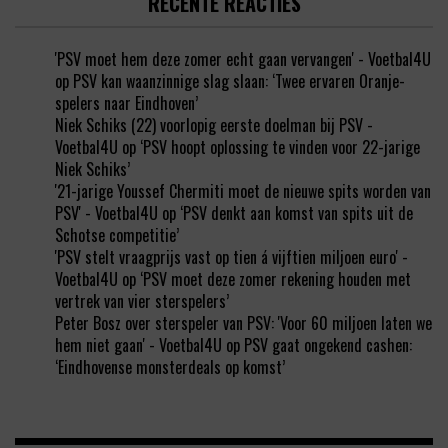
RECENTE REACTIES
'PSV moet hem deze zomer echt gaan vervangen' - Voetbal4U
op
PSV kan waanzinnige slag slaan: ‘Twee ervaren Oranje-
spelers naar Eindhoven’
Niek Schiks (22) voorlopig eerste doelman bij PSV -
Voetbal4U
op
‘PSV hoopt oplossing te vinden voor 22-jarige
Niek Schiks’
'21-jarige Youssef Chermiti moet de nieuwe spits worden van
PSV' - Voetbal4U
op
‘PSV denkt aan komst van spits uit de
Schotse competitie’
'PSV stelt vraagprijs vast op tien á vijftien miljoen euro' -
Voetbal4U
op
‘PSV moet deze zomer rekening houden met
vertrek van vier sterspelers’
Peter Bosz over sterspeler van PSV: 'Voor 60 miljoen laten we
hem niet gaan' - Voetbal4U
op
PSV gaat ongekend cashen:
‘Eindhovense monsterdeals op komst’