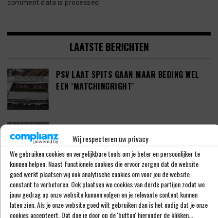
comment data is processed.
LAATSTE BERICHTEN
PSV LAAT SPITS GAAN MAAR BEDING WEL
EEN ‘MATCHINGRIGHT’
‘PSV IN ONDERHANDELING MET HET
Wij respecteren uw privacy
SCHOTSE RANGERS FC’
We gebruiken cookies en vergelijkbare tools om je beter en persoonlijker te
kunnen helpen. Naast functionele cookies die ervoor zorgen dat de website
goed werkt plaatsen wij ook analytische cookies om voor jou de website
‘PSV WIL ZICH GAAN VERSTERKEN MET 29-
constant te verbeteren. Ook plaatsen we cookies van derde partijen zodat we
JARIGE ADAMA CAMARA’
jouw gedrag op onze website kunnen volgen en je relevante content kunnen
laten zien. Als je onze website goed wilt gebruiken dan is het nodig dat je onze
cookies accepteert. Dat doe je door op de 'button' hieronder de klikken...