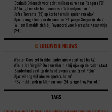
‘Couhaib Driouech voor acht miljoen euro naar Rangers FC’
‘AZ krijgt eerste bod binnen van 17,5 miljoen euro’
‘Jofre Torrents (19) op korte termijn speler van Ajax’
‘Ajax is nog steeds in de race om 24-jarige Sergio Arribas’
‘Willem II meldt zich bij Feyenoord voor Neraysho Kasanwirjo
(24)’
EREDIVISIE NIEUWS
Wouter Goes zet krabbel onder nieuw contract bij AZ
Wie is Jan Virgili? De aanvaller die bij Ajax op de radar staat
‘Sunderland aast op de handtekening van Ernst Poku’
‘Ajax wil nog vijf nieuwe spelers halen’
‘PSV meldt zich in Alkmaar voor 24-jarige Troy Parrott’
TAGS
afellay
ajax
amrabat
Anass Salah-Eddine
az
bayern munchen
corinthians