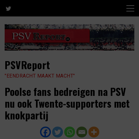
Skip
to
content
PSVReport
"EENDRACHT MAAKT MACHT"
Poolse fans bedreigen na PSV
nu ook Twente-supporters met
knokpartij