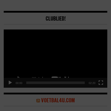
CLUBLIED!
Video
Player
00:00
02:20
VOETBAL4U.COM