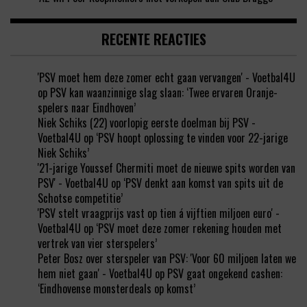
RECENTE REACTIES
'PSV moet hem deze zomer echt gaan vervangen' - Voetbal4U
op
PSV kan waanzinnige slag slaan: ‘Twee ervaren Oranje-
spelers naar Eindhoven’
Niek Schiks (22) voorlopig eerste doelman bij PSV -
Voetbal4U
op
‘PSV hoopt oplossing te vinden voor 22-jarige
Niek Schiks’
'21-jarige Youssef Chermiti moet de nieuwe spits worden van
PSV' - Voetbal4U
op
‘PSV denkt aan komst van spits uit de
Schotse competitie’
'PSV stelt vraagprijs vast op tien á vijftien miljoen euro' -
Voetbal4U
op
‘PSV moet deze zomer rekening houden met
vertrek van vier sterspelers’
Peter Bosz over sterspeler van PSV: 'Voor 60 miljoen laten we
hem niet gaan' - Voetbal4U
op
PSV gaat ongekend cashen:
‘Eindhovense monsterdeals op komst’