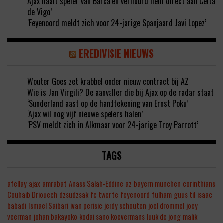
Ajax haalt speler van Barca en verhuurd hem direct aan Celta
de Vigo’
‘Feyenoord meldt zich voor 24-jarige Spanjaard Javi Lopez’
EREDIVISIE NIEUWS
Wouter Goes zet krabbel onder nieuw contract bij AZ
Wie is Jan Virgili? De aanvaller die bij Ajax op de radar staat
‘Sunderland aast op de handtekening van Ernst Poku’
‘Ajax wil nog vijf nieuwe spelers halen’
‘PSV meldt zich in Alkmaar voor 24-jarige Troy Parrott’
TAGS
afellay
ajax
amrabat
Anass Salah-Eddine
az
bayern munchen
corinthians
Couhaib Driouech
dzsudzsak
fc twente
feyenoord
fulham
guus til
isaac
babadi
Ismael Saibari
ivan perisic
jerdy schouten
joel drommel
joey
veerman
johan bakayoko
kodai sano
koevermans
luuk de jong
malik