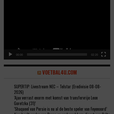
Video
Player
00:00
02:20
VOETBAL4U.COM
SUPERTIP: Livestream NEC – Telstar (Eredivisie 08-08-
2026)
‘Ajax verrast enorm met komst van transfervrije Leon
Goretzka (31)’
‘Shaqueel van Persie is nu al de beste speler van Feyenoord’