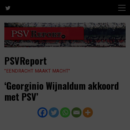
Skip
to
content
PSVReport
"EENDRACHT MAAKT MACHT"
‘Georginio Wijnaldum akkoord
met PSV’