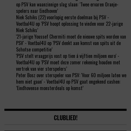
op
PSV kan waanzinnige slag slaan: ‘Twee ervaren Oranje-
spelers naar Eindhoven’
Niek Schiks (22) voorlopig eerste doelman bij PSV -
Voetbal4U
op
‘PSV hoopt oplossing te vinden voor 22-jarige
Niek Schiks’
'21-jarige Youssef Chermiti moet de nieuwe spits worden van
PSV' - Voetbal4U
op
‘PSV denkt aan komst van spits uit de
Schotse competitie’
'PSV stelt vraagprijs vast op tien á vijftien miljoen euro' -
Voetbal4U
op
‘PSV moet deze zomer rekening houden met
vertrek van vier sterspelers’
Peter Bosz over sterspeler van PSV: 'Voor 60 miljoen laten we
hem niet gaan' - Voetbal4U
op
PSV gaat ongekend cashen:
‘Eindhovense monsterdeals op komst’
CLUBLIED!