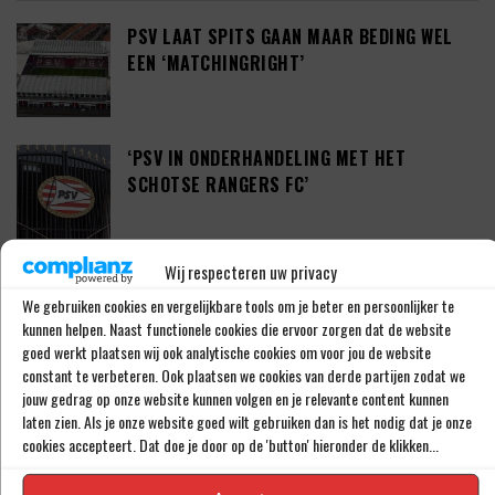
PSV LAAT SPITS GAAN MAAR BEDING WEL
EEN ‘MATCHINGRIGHT’
‘PSV IN ONDERHANDELING MET HET
SCHOTSE RANGERS FC’
Wij respecteren uw privacy
‘PSV WIL ZICH GAAN VERSTERKEN MET 29-
JARIGE ADAMA CAMARA’
We gebruiken cookies en vergelijkbare tools om je beter en persoonlijker te
kunnen helpen. Naast functionele cookies die ervoor zorgen dat de website
goed werkt plaatsen wij ook analytische cookies om voor jou de website
constant te verbeteren. Ook plaatsen we cookies van derde partijen zodat we
jouw gedrag op onze website kunnen volgen en je relevante content kunnen
JOEL DROMMEL (29) TEKENT VOOR VIER
laten zien. Als je onze website goed wilt gebruiken dan is het nodig dat je onze
JAAR BIJ FC TWENTE
cookies accepteert. Dat doe je door op de 'button' hieronder de klikken...