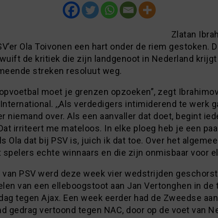
Zlatan Ibra
SV’er Ola Toivonen een hart onder de riem gestoken. D
wuift de kritiek die zijn landgenoot in Nederland krijgt
rmeende streken resoluut weg.
 topvoetbal moet je grenzen opzoeken”, zegt Ibrahimov
International. ,,Als verdedigers intimiderend te werk g
er niemand over. Als een aanvaller dat doet, begint ie
Dat irriteert me mateloos. In elke ploeg heb je een paa
ls Ola dat bij PSV is, juich ik dat toe. Over het algemee
t spelers echte winnaars en die zijn onmisbaar voor elk
s van PSV werd deze week vier wedstrijden geschorst
delen van een elleboogstoot aan Jan Vertonghen in de 
dag tegen Ajax. Een week eerder had de Zweedse aanv
nd gedrag vertoond tegen NAC, door op de voet van 