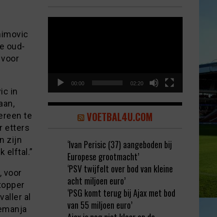
Video
Player
himovic
e oud-
 voor
00:00
02:20
ic in
aan,
VOETBAL4U.COM
dereen te
r etters
n zijn
‘Ivan Perisic (37) aangeboden bij
 elftal.”
Europese grootmacht’
‘PSV twijfelt over bod van kleine
, voor
acht miljoen euro’
topper
‘PSG komt terug bij Ajax met bod
aller al
van 55 miljoen euro’
Nemanja