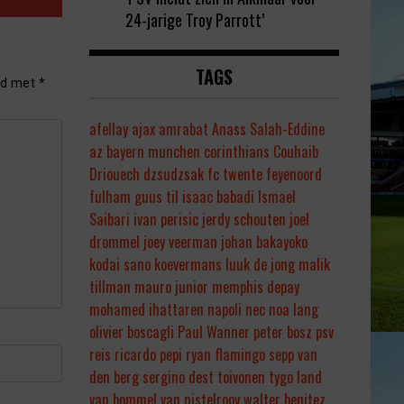
24-jarige Troy Parrott’
TAGS
rd met
*
afellay
ajax
amrabat
Anass Salah-Eddine
az
bayern munchen
corinthians
Couhaib
Driouech
dzsudzsak
fc twente
feyenoord
fulham
guus til
isaac babadi
Ismael
Saibari
ivan perisic
jerdy schouten
joel
drommel
joey veerman
johan bakayoko
kodai sano
koevermans
luuk de jong
malik
tillman
mauro junior
memphis depay
mohamed ihattaren
napoli
nec
noa lang
olivier boscagli
Paul Wanner
peter bosz
psv
reis
ricardo pepi
ryan flamingo
sepp van
den berg
sergino dest
toivonen
tygo land
van bommel
van nistelrooy
walter benitez