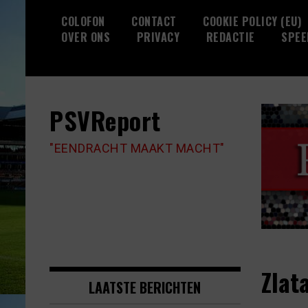
Skip
COLOFON
CONTACT
COOKIE POLICY (EU)
to
OVER ONS
PRIVACY
REDACTIE
SPEE
content
PSVReport
"EENDRACHT MAAKT MACHT"
Zlat
LAATSTE BERICHTEN