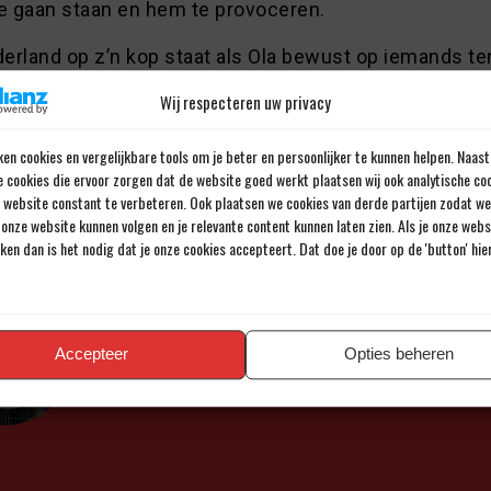
te gaan staan en hem te provoceren.
derland op z’n kop staat als Ola bewust op iemands t
egt dat meer over Nederland dan over hem. Hij moet e
Wij respecteren uw privacy
 keer maar voor zorgen dat niemand het ziet, ik hoop 
blijft ontwikkelen. Dan worden wij er bij Zweden beter
en cookies en vergelijkbare tools om je beter en persoonlijker te kunnen helpen. Naast
rahimovic.
e cookies die ervoor zorgen dat de website goed werkt plaatsen wij ook analytische co
e website constant te verbeteren. Ook plaatsen we cookies van derde partijen zodat we
et Toivonen vormt hij de voorhoede van het national
onze website kunnen volgen en je relevante content kunnen laten zien. Als je onze web
-kwalificatie staat Zweden derde, met zes punten uit 
iken dan is het nodig dat je onze cookies accepteert. Dat doe je door op de 'button' hi
Hongarije heeft één wedstrijd meer gespeeld en nege
Nederland staat op twaalf uit vier.
Accepteer
Opties beheren
Door Johannes Cornelis
Al meer dan 43 jaar een passie voor voetbal.