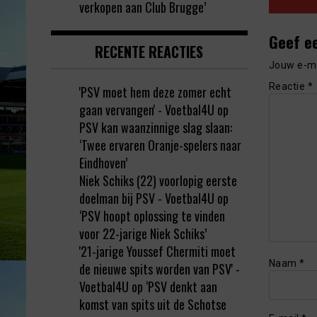
verkopen aan Club Brugge’
Geef e
RECENTE REACTIES
Jouw e-ma
Reactie
*
'PSV moet hem deze zomer echt
gaan vervangen' - Voetbal4U
op
PSV kan waanzinnige slag slaan:
‘Twee ervaren Oranje-spelers naar
Eindhoven’
Niek Schiks (22) voorlopig eerste
doelman bij PSV - Voetbal4U
op
‘PSV hoopt oplossing te vinden
voor 22-jarige Niek Schiks’
'21-jarige Youssef Chermiti moet
Naam
*
de nieuwe spits worden van PSV' -
Voetbal4U
op
‘PSV denkt aan
komst van spits uit de Schotse