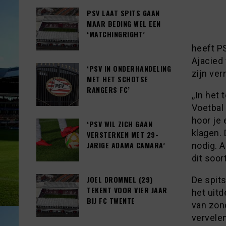
PSV LAAT SPITS GAAN
MAAR BEDING WEL EEN
‘MATCHINGRIGHT’
heeft P
Ajacied 
‘PSV IN ONDERHANDELING
zijn ve
MET HET SCHOTSE
RANGERS FC’
,,In het
Voetbal 
hoor je 
‘PSV WIL ZICH GAAN
klagen. 
VERSTERKEN MET 29-
JARIGE ADAMA CAMARA’
nodig. A
dit soor
JOEL DROMMEL (29)
De spit
TEKENT VOOR VIER JAAR
het uit
BIJ FC TWENTE
van zon
vervele