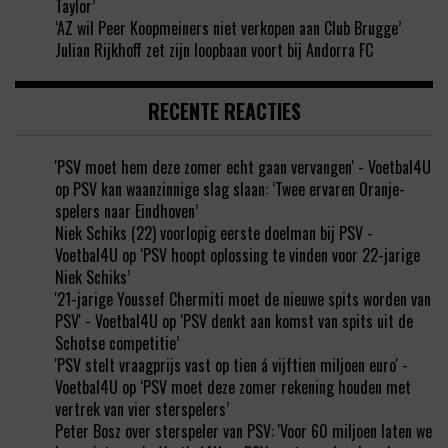
Taylor’
‘AZ wil Peer Koopmeiners niet verkopen aan Club Brugge’
Julian Rijkhoff zet zijn loopbaan voort bij Andorra FC
RECENTE REACTIES
'PSV moet hem deze zomer echt gaan vervangen' - Voetbal4U
op
PSV kan waanzinnige slag slaan: ‘Twee ervaren Oranje-
spelers naar Eindhoven’
Niek Schiks (22) voorlopig eerste doelman bij PSV -
Voetbal4U
op
‘PSV hoopt oplossing te vinden voor 22-jarige
Niek Schiks’
'21-jarige Youssef Chermiti moet de nieuwe spits worden van
PSV' - Voetbal4U
op
‘PSV denkt aan komst van spits uit de
Schotse competitie’
'PSV stelt vraagprijs vast op tien á vijftien miljoen euro' -
Voetbal4U
op
‘PSV moet deze zomer rekening houden met
vertrek van vier sterspelers’
Peter Bosz over sterspeler van PSV: 'Voor 60 miljoen laten we