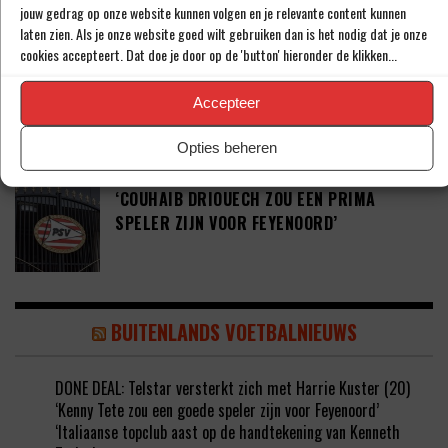
JARIGE ADAMA CAMARA’
jouw gedrag op onze website kunnen volgen en je relevante content kunnen
laten zien. Als je onze website goed wilt gebruiken dan is het nodig dat je onze
cookies accepteert. Dat doe je door op de 'button' hieronder de klikken...
JOEL DROMMEL (29) TEKENT VOOR VIER
Accepteer
JAAR BIJ FC TWENTE
Opties beheren
‘COUHAIB DRIOUECH ZOU EEN PRIMA
SPELER ZIJN VOOR FEYENOORD’
BUITENLANDS VOETBALNIEUWS
DONE DEAL: Telstar versterkt zich met Harrie Kuster (20)
‘Kenny Tete zou een goede speler zijn voor Feyenoord’
‘Italiaanse topclub aast op de handtekening van Kenneth