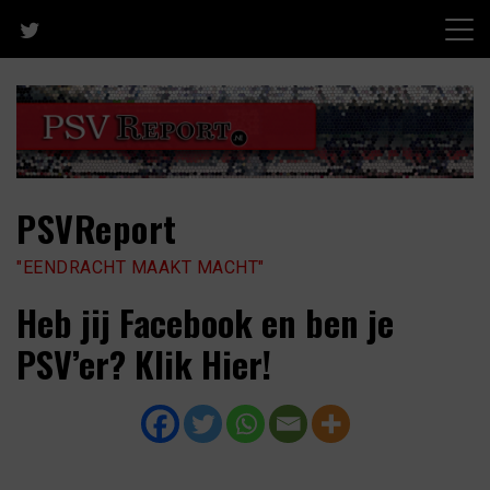
Skip
to
content
PSVReport
"EENDRACHT MAAKT MACHT"
Heb jij Facebook en ben je
PSV’er? Klik Hier!