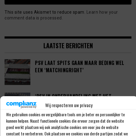
This site uses Akismet to reduce spam.
Learn how your
comment data is processed.
LAATSTE BERICHTEN
PSV LAAT SPITS GAAN MAAR BEDING WEL
EEN ‘MATCHINGRIGHT’
‘PSV IN ONDERHANDELING MET HET
SCHOTSE RANGERS FC’
Wij respecteren uw privacy
We gebruiken cookies en vergelijkbare tools om je beter en persoonlijker te
kunnen helpen. Naast functionele cookies die ervoor zorgen dat de website
goed werkt plaatsen wij ook analytische cookies om voor jou de website
‘PSV WIL ZICH GAAN VERSTERKEN MET 29-
constant te verbeteren. Ook plaatsen we cookies van derde partijen zodat we