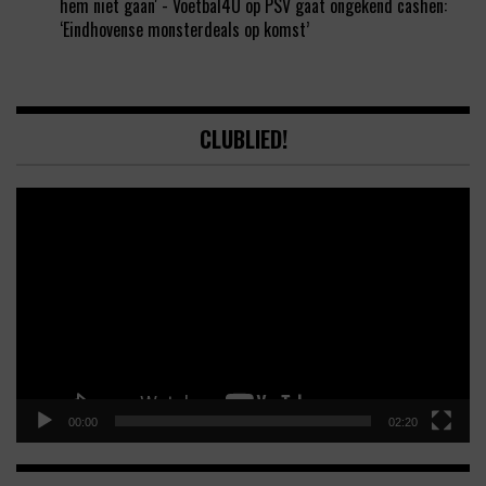
hem niet gaan' - Voetbal4U
op
PSV gaat ongekend cashen:
‘Eindhovense monsterdeals op komst’
CLUBLIED!
Video
Player
00:00
02:20