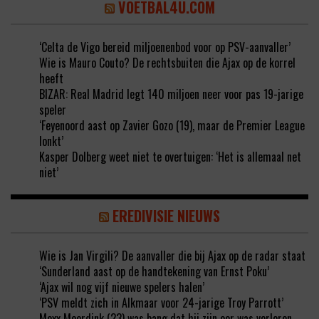
VOETBAL4U.COM
‘Celta de Vigo bereid miljoenenbod voor op PSV-aanvaller’
Wie is Mauro Couto? De rechtsbuiten die Ajax op de korrel
heeft
BIZAR: Real Madrid legt 140 miljoen neer voor pas 19-jarige
speler
‘Feyenoord aast op Zavier Gozo (19), maar de Premier League
lonkt’
Kasper Dolberg weet niet te overtuigen: ‘Het is allemaal net
niet’
EREDIVISIE NIEUWS
Wie is Jan Virgili? De aanvaller die bij Ajax op de radar staat
‘Sunderland aast op de handtekening van Ernst Poku’
‘Ajax wil nog vijf nieuwe spelers halen’
‘PSV meldt zich in Alkmaar voor 24-jarige Troy Parrott’
Mexx Meerdink (23) was bang dat hij zijn oor was verloren