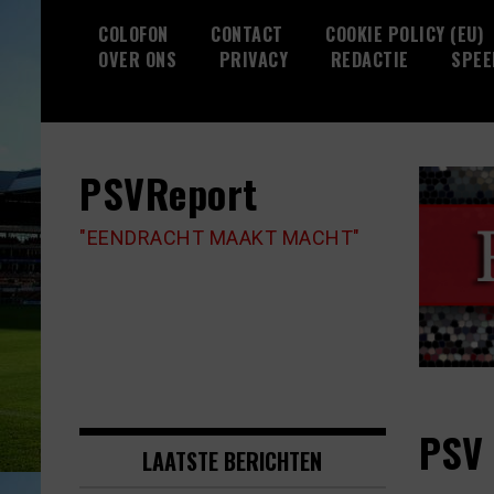
Skip
COLOFON
CONTACT
COOKIE POLICY (EU)
to
OVER ONS
PRIVACY
REDACTIE
SPEE
content
PSVReport
"EENDRACHT MAAKT MACHT"
PSV 
LAATSTE BERICHTEN