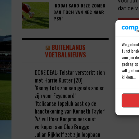
voordat
‘KODAI SANO DEZE ZOMER
dat de v
DAN TOCH VAN NEC NAAR
PSV’
We gebruik
BUITENLANDS
functionel
VOETBALNIEUWS
voor jou d
gedrag op 
wilt gebru
DONE DEAL: Telstar versterkt zich
klikken...
met Harrie Kuster (20)
Geef e
‘Kenny Tete zou een goede speler
Jouw e-ma
zijn voor Feyenoord’
Reactie
*
‘Italiaanse topclub aast op de
handtekening van Kenneth Taylor’
‘AZ wil Peer Koopmeiners niet
verkopen aan Club Brugge’
Julian Rijkhoff zet zijn loopbaan