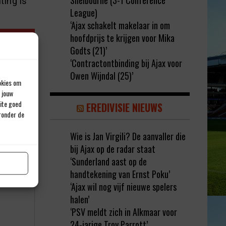
Shelbourne (3-1 Conference
ting is
League)
‘Ajax schakelt makelaar in om
hoofdprijs te krijgen voor Mika
Godts (21)’
‘Contractontbinding bij Ajax voor
Owen Wijndal (25)’
okies om
 jouw
site goed
EREDIVISIE NIEUWS
eronder de
Wie is Jan Virgili? De aanvaller die
bij Ajax op de radar staat
rd met
*
‘Sunderland aast op de
handtekening van Ernst Poku’
‘Ajax wil nog vijf nieuwe spelers
halen’
‘PSV meldt zich in Alkmaar voor
24-jarige Troy Parrott’