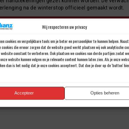
 er handtekeningen gezet kunnen worden. De verwach
erlenging na de winterstop officieel gemaakt wordt.
Door Johannes Cornelis
Wij respecteren uw privacy
Al meer dan 43 jaar een passie voor voetbal.
en cookies en vergelijkbare tools om je beter en persoonlijker te kunnen helpen. Naast
e cookies die ervoor zorgen dat de website goed werkt plaatsen wij ook analytische co
e website constant te verbeteren. Ook plaatsen we cookies van derde partijen zodat we
onze website kunnen volgen en je relevante content kunnen laten zien. Als je onze web
iken dan is het nodig dat je onze cookies accepteert. Dat doe je door op de 'button' hi
en reactie
iladres wordt niet gepubliceerd.
Verplichte velden zijn gemarkee
Accepteer
Opties beheren