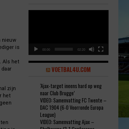
Video
Player
n nieuw
ediger is
00:00
02:20
n
 Als het
VOETBAL4U.COM
 daar
‘Ajax-target ineens hard op weg
al zijn
naar Club Brugge’
r het
VIDEO: Samenvatting FC Twente –
 geen
DAC 1904 (6-0 Voorronde Europa
League)
VIDEO: Samenvatting Ajax –
aten