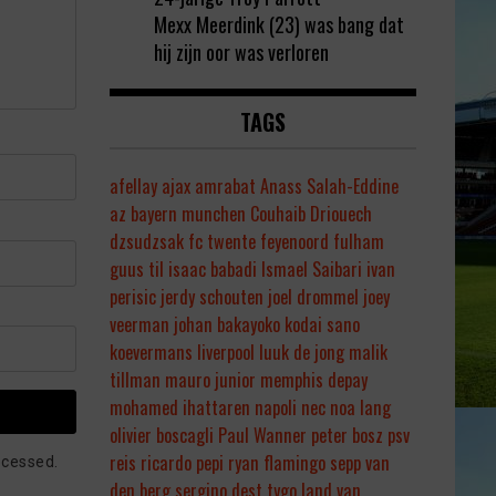
Mexx Meerdink (23) was bang dat
hij zijn oor was verloren
TAGS
afellay
ajax
amrabat
Anass Salah-Eddine
az
bayern munchen
Couhaib Driouech
dzsudzsak
fc twente
feyenoord
fulham
guus til
isaac babadi
Ismael Saibari
ivan
perisic
jerdy schouten
joel drommel
joey
veerman
johan bakayoko
kodai sano
koevermans
liverpool
luuk de jong
malik
tillman
mauro junior
memphis depay
mohamed ihattaren
napoli
nec
noa lang
olivier boscagli
Paul Wanner
peter bosz
psv
reis
ricardo pepi
ryan flamingo
sepp van
ocessed.
den berg
sergino dest
tygo land
van