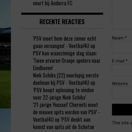
voort bij Andorra FC
RECENTE REACTIES
'PSV moet hem deze zomer echt
Naam
*
gaan vervangen' - Voetbal4U
op
PSV kan waanzinnige slag slaan:
‘Twee ervaren Oranje-spelers naar
E-mail
*
Eindhoven’
Niek Schiks (22) voorlopig eerste
doelman bij PSV - Voetbal4U
op
Website
‘PSV hoopt oplossing te vinden
voor 22-jarige Niek Schiks’
'21-jarige Youssef Chermiti moet
de nieuwe spits worden van PSV' -
Voetbal4U
op
‘PSV denkt aan
This site
komst van spits uit de Schotse