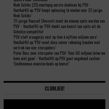
Niek Schiks (22) voorlopig eerste doelman bij PSV -
Voetbal4U
op
‘PSV hoopt oplossing te vinden voor 22-jarige
Niek Schiks’
'21-jarige Youssef Chermiti moet de nieuwe spits worden van
PSV' - Voetbal4U
op
‘PSV denkt aan komst van spits uit de
Schotse competitie’
'PSV stelt vraagprijs vast op tien á vijftien miljoen euro' -
Voetbal4U
op
‘PSV moet deze zomer rekening houden met
vertrek van vier sterspelers’
Peter Bosz over sterspeler van PSV: 'Voor 60 miljoen laten we
hem niet gaan' - Voetbal4U
op
PSV gaat ongekend cashen:
‘Eindhovense monsterdeals op komst’
CLUBLIED!
Video
Player