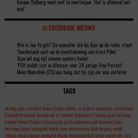
Kasper Dolberg weet niet te overtuigen: ‘Het is allemaal net
niet’
EREDIVISIE NIEUWS
Wie is Jan Virgili? De aanvaller die bij Ajax op de radar staat
‘Sunderland aast op de handtekening van Ernst Poku’
‘Ajax wil nog vijf nieuwe spelers halen’
‘PSV meldt zich in Alkmaar voor 24-jarige Troy Parrott’
Mexx Meerdink (23) was bang dat hij zijn oor was verloren
TAGS
afellay
ajax
amrabat
Anass Salah-Eddine
az
bayern munchen
corinthians
Couhaib Driouech
dzsudzsak
fc twente
feyenoord
fulham
guus til
isaac
babadi
Ismael Saibari
ivan perisic
jerdy schouten
joel drommel
joey
veerman
johan bakayoko
kodai sano
koevermans
luuk de jong
malik
tillman
mauro junior
memphis depay
mohamed ihattaren
napoli
nec
noa