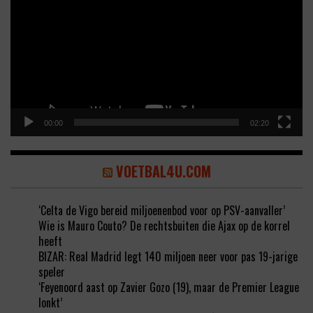
00:00
02:20
VOETBAL4U.COM
‘Celta de Vigo bereid miljoenenbod voor op PSV-aanvaller’
Wie is Mauro Couto? De rechtsbuiten die Ajax op de korrel
heeft
BIZAR: Real Madrid legt 140 miljoen neer voor pas 19-jarige
speler
‘Feyenoord aast op Zavier Gozo (19), maar de Premier League
lonkt’