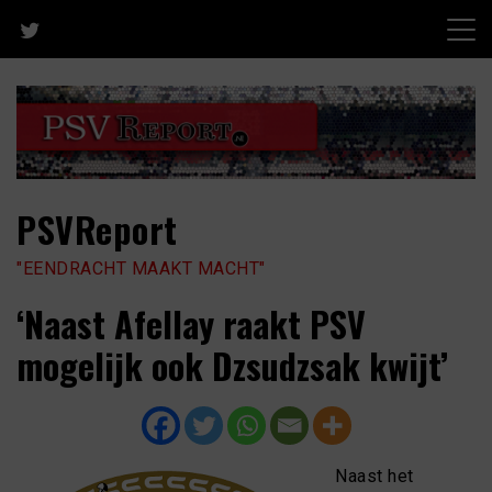
Skip
to
content
PSVReport
"EENDRACHT MAAKT MACHT"
‘Naast Afellay raakt PSV
mogelijk ook Dzsudzsak kwijt’
Naast het