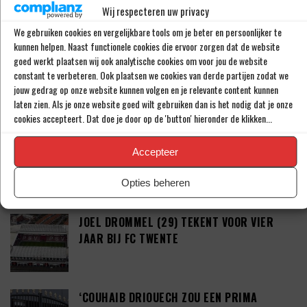
Wij respecteren uw privacy
EEN ‘MATCHINGRIGHT’
We gebruiken cookies en vergelijkbare tools om je beter en persoonlijker te
kunnen helpen. Naast functionele cookies die ervoor zorgen dat de website
goed werkt plaatsen wij ook analytische cookies om voor jou de website
‘PSV IN ONDERHANDELING MET HET
constant te verbeteren. Ook plaatsen we cookies van derde partijen zodat we
SCHOTSE RANGERS FC’
jouw gedrag op onze website kunnen volgen en je relevante content kunnen
laten zien. Als je onze website goed wilt gebruiken dan is het nodig dat je onze
cookies accepteert. Dat doe je door op de 'button' hieronder de klikken...
‘PSV WIL ZICH GAAN VERSTERKEN MET 29-
Accepteer
JARIGE ADAMA CAMARA’
Opties beheren
JOEL DROMMEL (29) TEKENT VOOR VIER
JAAR BIJ FC TWENTE
‘COUHAIB DRIOUECH ZOU EEN PRIMA