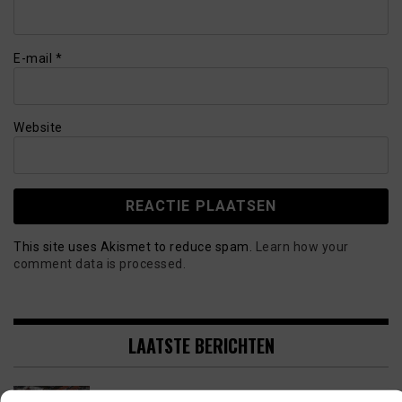
E-mail
*
Website
This site uses Akismet to reduce spam.
Learn how your
comment data is processed.
LAATSTE BERICHTEN
PSV LAAT SPITS GAAN MAAR BEDING WEL