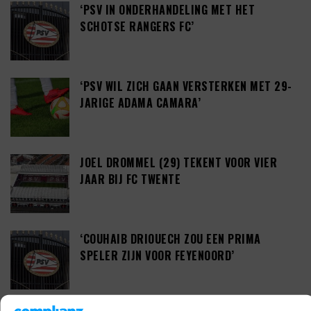
‘PSV IN ONDERHANDELING MET HET
SCHOTSE RANGERS FC’
‘PSV WIL ZICH GAAN VERSTERKEN MET 29-
JARIGE ADAMA CAMARA’
JOEL DROMMEL (29) TEKENT VOOR VIER
JAAR BIJ FC TWENTE
‘COUHAIB DRIOUECH ZOU EEN PRIMA
SPELER ZIJN VOOR FEYENOORD’