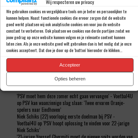
Wij respecteren uw privacy
BUITENLANDS VOETBALNIEUWS
We gebruiken cookies en vergelijkbare tools om je beter en persoonlijker te
kunnen helpen. Naast functionele cookies die ervoor zorgen dat de website
goed werkt plaatsen wij ook analytische cookies om voor jou de website
Julian Brandt en Tolu Arokodare gaan de Eredivisie slopen
constant te verbeteren. Ook plaatsen we cookies van derde partijen zodat we
DONE DEAL: Telstar versterkt zich met Harrie Kuster (20)
jouw gedrag op onze website kunnen volgen en je relevante content kunnen
‘Kenny Tete zou een goede speler zijn voor Feyenoord’
laten zien. Als je onze website goed wilt gebruiken dan is het nodig dat je onze
‘Italiaanse topclub aast op de handtekening van Kenneth
cookies accepteert. Dat doe je door op de 'button' hieronder de klikken...
Taylor’
‘AZ wil Peer Koopmeiners niet verkopen aan Club Brugge’
Accepteer
RECENTE REACTIES
Opties beheren
'PSV moet hem deze zomer echt gaan vervangen' - Voetbal4U
op
PSV kan waanzinnige slag slaan: ‘Twee ervaren Oranje-
spelers naar Eindhoven’
Niek Schiks (22) voorlopig eerste doelman bij PSV -
Voetbal4U
op
‘PSV hoopt oplossing te vinden voor 22-jarige
Niek Schiks’
'21-jarige Youssef Chermiti moet de nieuwe spits worden van