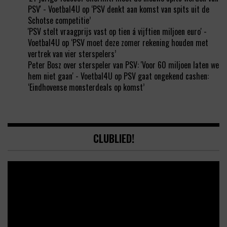
PSV' - Voetbal4U
op
‘PSV denkt aan komst van spits uit de
Schotse competitie’
'PSV stelt vraagprijs vast op tien á vijftien miljoen euro' -
Voetbal4U
op
‘PSV moet deze zomer rekening houden met
vertrek van vier sterspelers’
Peter Bosz over sterspeler van PSV: 'Voor 60 miljoen laten we
hem niet gaan' - Voetbal4U
op
PSV gaat ongekend cashen:
‘Eindhovense monsterdeals op komst’
CLUBLIED!
Video
Player