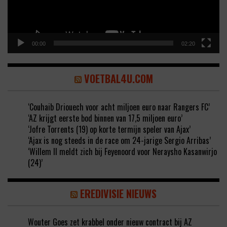
00:00
02:20
VOETBAL4U.COM
‘Couhaib Driouech voor acht miljoen euro naar Rangers FC’
‘AZ krijgt eerste bod binnen van 17,5 miljoen euro’
‘Jofre Torrents (19) op korte termijn speler van Ajax’
‘Ajax is nog steeds in de race om 24-jarige Sergio Arribas’
‘Willem II meldt zich bij Feyenoord voor Neraysho Kasanwirjo
(24)’
EREDIVISIE NIEUWS
Wouter Goes zet krabbel onder nieuw contract bij AZ