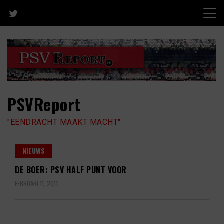
Skip
to
content
PSVReport
"EENDRACHT MAAKT MACHT"
NIEUWS
DE BOER: PSV HALF PUNT VOOR
FEBRUARI 11, 2011