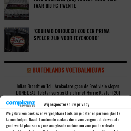
JAAR BIJ FC TWENTE
‘COUHAIB DRIOUECH ZOU EEN PRIMA
SPELER ZIJN VOOR FEYENOORD’
BUITENLANDS VOETBALNIEUWS
Julian Brandt en Tolu Arokodare gaan de Eredivisie slopen
DONE DEAL: Telstar versterkt zich met Harrie Kuster (20)
‘Kenny Tete zou een goede speler zijn voor Feyenoord’
Wij respecteren uw privacy
‘Italiaanse topclub aast op de handtekening van Kenneth
Taylor’
We gebruiken cookies en vergelijkbare tools om je beter en persoonlijker te
‘AZ wil Peer Koopmeiners niet verkopen aan Club Brugge’
kunnen helpen. Naast functionele cookies die ervoor zorgen dat de website
goed werkt plaatsen wij ook analytische cookies om voor jou de website