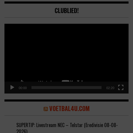
CLUBLIED!
Video
Player
00:00
02:20
VOETBAL4U.COM
SUPERTIP: Livestream NEC – Telstar (Eredivisie 08-08-
2026)